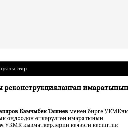
— Кыргызстан
аңылыктар
 реконструкцияланган имаратыны
апаров Камчыбек Ташиев
менен бирге УКМКн
ык оңдоодон өткөрүлгөн имаратынын
ч УКМК кызматкерлерин кечээги кесиптик