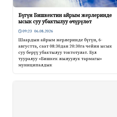
Бүгүн Бишкектин айрым жерлеринде
ысык суу убактылуу өчүрүлөт
09:23 06.08.2026
Шаардын айрым жерлеринде бүгүн, 6-
августта, саат 08:30дан 20:30га чейин ысык
суу берүү убактылуу токтотулат. Бул
тууралуу «Бишкек жылуулук тармагы»
муниципалдык