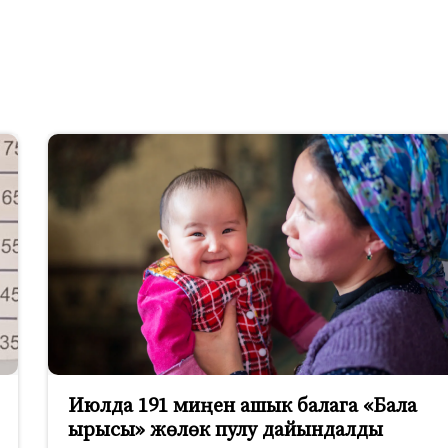
Июлда 191 миңен ашык балага «Бала
ырысы» жөлөк пулу дайындалды