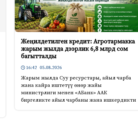
Жеңилдетилген кредит: Агротармакка
жарым жылда дээрлик 6,8 млрд сом
багытталды
16:42 05.08.2026
Жарым жылда Суу ресурстары, айыл чарба
жана кайра иштетүү өнөр жайы
министрлиги менен «АБанк» ААК
биргеликте айыл чарбаны жана ишкердикти