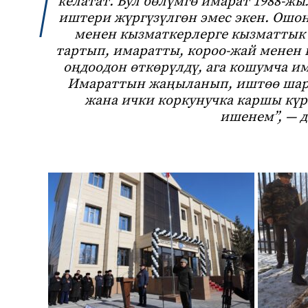
келатат. Бул бөлүмгө имарат 1988-жы
иштери жүргүзүлгөн эмес экен. Ошо
менен кызматкерлерге кызматтык
тартып, имаратты, короо-жай менен 
оңдоодон өткөрүлдү, ага кошумча и
Имараттын жаңыланып, иштөө ша
жана ички коркунучка каршы кү
ишене
м”, — 