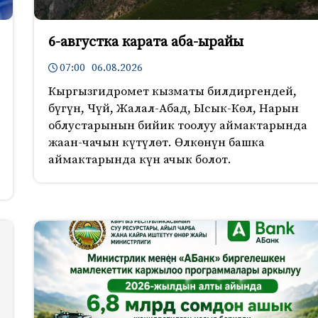
6-августка карата аба-ырайы
07:00 06.08.2026
Кыргызгидромет кызматы билдиргендей,
бүгүн, Чүй, Жалал-Абад, Ысык-Көл, Нарын
облустарынын бийик тоолуу аймактарында
жаан-чачын күтүлөт. Өлкөнүн башка
аймактарында күн ачык болот.