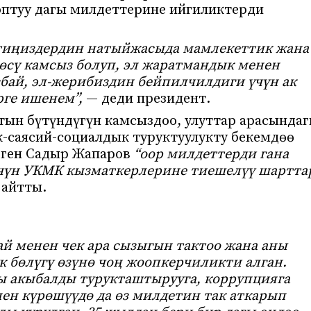
оптуу дагы милдеттерине ийгиликтерди
етиңиздердин натыйжасыда мамлекеттик жана
өсү камсыз болуп, эл жаратмандык менен
бай, эл-жерибиздин бейпилчилдиги үчүн ак
ге ишенем”,
— деди президент.
тын бүтүндүгүн камсыздоо, улуттар арасында
-саясий-социалдык туруктуулукту бекемдөө
еген Садыр Жапаров
“оор милдеттерди гана
үчүн УКМК кызматкерлерине тиешелүү шартта
айтты.
ай менен чек ара сызыгын тактоо жана аны
 бөлүгү өзүнө чоң жоопкерчиликти алган.
гы акыбалды турукташтырууга, коррупцияга
ен күрөшүүдө да өз милдетин так аткарып