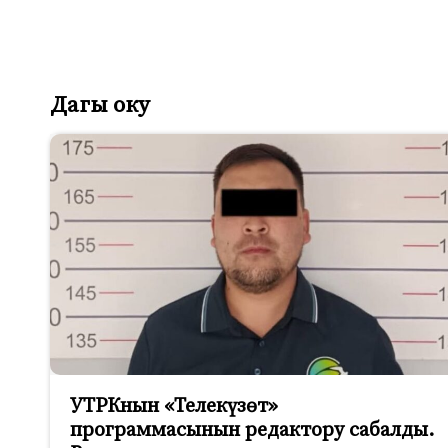
Дагы оку
УТРКнын «Телекүзөт»
программасынын редактору сабалды.