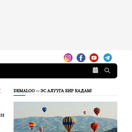
н
DEMALOO — ЭС АЛУУГА БИР КАДАМ!
ын