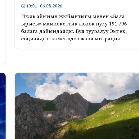
10:01 06.08.2026
Июль айынын жыйынтыгы менен «Бала
ырысы» мамлекеттик жөлөк пулу 191 796
балага дайындалды. Бул тууралуу Эмгек,
социалдык камсыздоо жана миграция