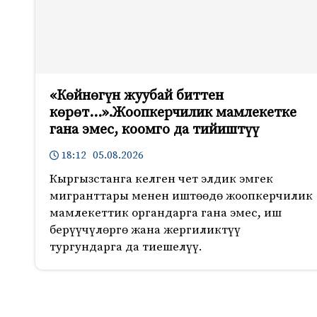
«Көйнөгүн жуубай биттен
көрөт…».Жоопкерчилик мамлекетке
гана эмес, коомго да тийиштүү
18:12 05.08.2026
Кыргызстанга келген чет элдик эмгек
мигранттары менен иштөөдө жоопкерчилик
мамлекеттик органдарга гана эмес, иш
берүүчүлөргө жана жергиликтүү
тургундарга да тиешелүү.
695