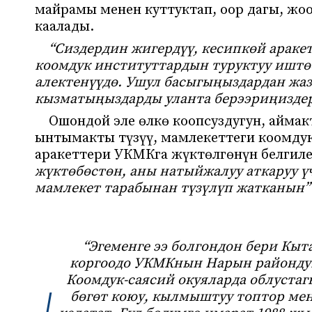
майрамы менен куттуктап, оор дагы, жо
каалады.
“Сиздердин жигердүү, кесипкөй арак
коомдук институттардын туруктуу иштө
алектенүүдө. Ушул басыгыңыздардан жаз
кызматыңыздарды уланта берээриңиздер
Ошондой эле өлкө коопсуздугун, аймак
ынтымакты түзүү, мамлекеттеги коомдук
аракеттери УКМКга жүктөлгөнүн белгил
жүктөбөстөн, аны натыйжалуу аткаруу 
мамлекет тарабынан түзүлүп жатканын”
“Эгеменге ээ болгондон бери Кыт
коргоодо УКМКнын Нарын райондук
Коомдук-саясий окуяларда облуста
бөгөт коюу, кылмыштуу топтор мен