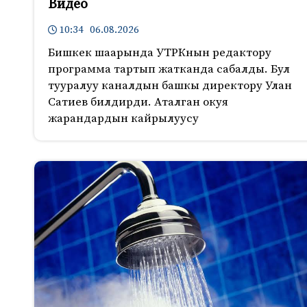
Видео
10:34 06.08.2026
Бишкек шаарында УТРКнын редактору
программа тартып жатканда сабалды. Бул
тууралуу каналдын башкы директору Улан
Сатиев билдирди. Аталган окуя
жарандардын кайрылуусу