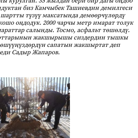
лы курулган. 35 жылдан бери бир дагы оңдоо
ндуктан биз Камчыбек Ташиевдин демилгеси
 шартты түзүү максатында демөөрчүлөрдү
кошо оңдодук. 2000 чарчы метр имарат толук
мараттар салынды. Тосмо, асфальт төшөлдү.
рттарынын жакшырышы сиздердин тышкы
рөшүүңүздөрдүн сапатын жакшыртат деп
деди Садыр Жапаров.