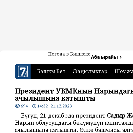
Жаңылыктар — Кыргызстан
Погода в Бишкеке
7-канал. Жаңылыктар 
Аба ырайы
Башкы Бет
Жаңылыктар
Шоу ж
Президент УКМКнын Нарындагы
ачылышына катышты
694
14:32 21.12.2023
Бүгүн, 21-декабрда президент
Садыр Ж
Нарын облусундагы бөлүмүнүн капиталд
ачылышына катышты. Өлкө башчысы алга