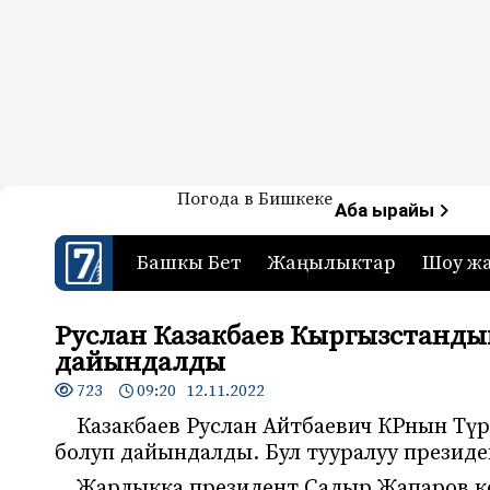
Жаңылыктар — Кыргызстан
Погода в Бишкеке
7-канал. Жаңылыктар 
Аба ырайы
Башкы Бет
Жаңылыктар
Шоу ж
Руслан Казакбаев Кыргызстанды
дайындалды
723
09:20 12.11.2022
Казакбаев Руслан Айтбаевич КРнын Тү
болуп дайындалды. Бул тууралуу презид
Жарлыкка президент Садыр Жапаров ко