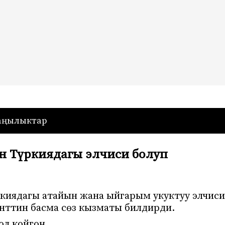
— Кыргызстан
аңылыктар
н Түркиядагы элчиси болуп
ркиядагы атайын жана ыйгарым укуктуу элчиси
енттин басма сөз кызматы билдирди.
л койгон.