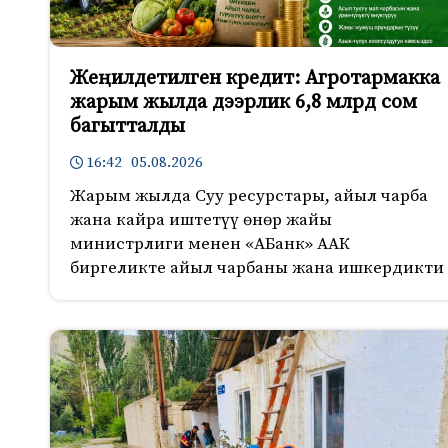
Жеңилдетилген кредит: Агротармакка
жарым жылда дээрлик 6,8 млрд сом
багытталды
16:42 05.08.2026
Жарым жылда Суу ресурстары, айыл чарба
жана кайра иштетүү өнөр жайы
министрлиги менен «АБанк» ААК
биргеликте айыл чарбаны жана ишкердикти