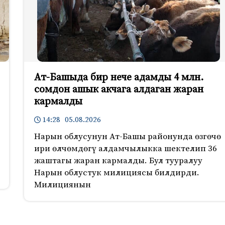
Ат-Башыда бир нече адамды 4 млн.
сомдон ашык акчага алдаган жаран
кармалды
14:28 05.08.2026
Нарын облусунун Ат-Башы районунда өзгөчө
ири өлчөмдөгү алдамчылыкка шектелип 36
жаштагы жаран кармалды. Бул тууралуу
Нарын облустук милициясы билдирди.
Милициянын