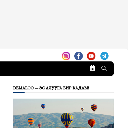
DEMALOO — ЭС АЛУУГА БИР КАДАМ!