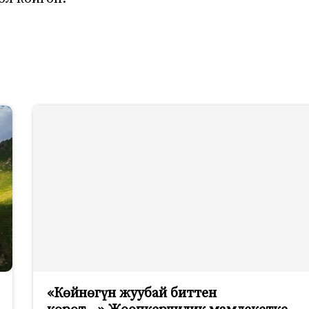
«Көйнөгүн жуубай биттен