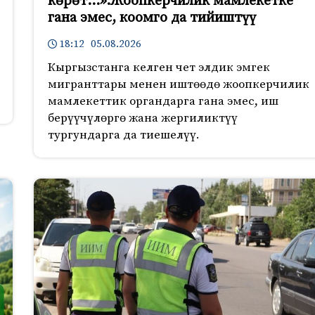
көрөт…».Жоопкерчилик мамлекетке
гана эмес, коомго да тийиштүү
18:12 05.08.2026
Кыргызстанга келген чет элдик эмгек
мигранттары менен иштөөдө жоопкерчилик
мамлекеттик органдарга гана эмес, иш
берүүчүлөргө жана жергиликтүү
тургундарга да тиешелүү.