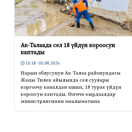
Ак-Талаада сел 18 үйдүн короосун
каптады
15:18 05.08.2026
Нарын облусунун Ак-Талаа районундагы
Жаңы-Тилек айылында сел суулары
коргоочу каналдан ашып, 18 турак үйдүн
короосун каптады. Өзгөчө кырдаалдар
министрлигинин маалыматына
724