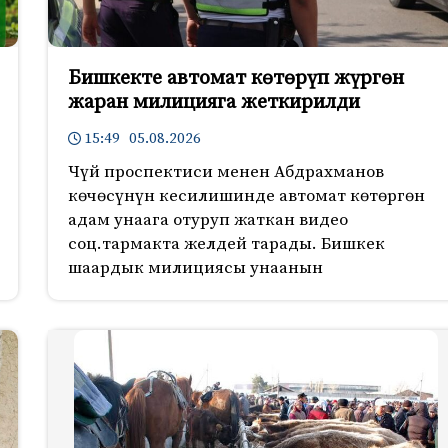
Бишкекте автомат көтөрүп жүргөн
жаран милицияга жеткирилди
15:49 05.08.2026
Чүй проспектиси менен Абдрахманов
көчөсүнүн кесилишинде автомат көтөргөн
адам унаага отуруп жаткан видео
соц.тармакта желдей тарады. Бишкек
шаардык милициясы унаанын