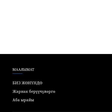
МААЛЫМАТ
БИЗ ЖӨНҮНДӨ
Жарнак берүүчүлөргө
Аба ырайы