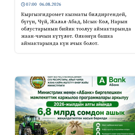
07:00 06.08.2026
Кыргызгидромет кызматы билдиргендей,
бүгүн, Чүй, Жалал-Абад, Ысык-Көл, Нарын
облустарынын бийик тоолуу аймактарында
жаан-чачын күтүлөт. Өлкөнүн башка
аймактарында күн ачык болот.