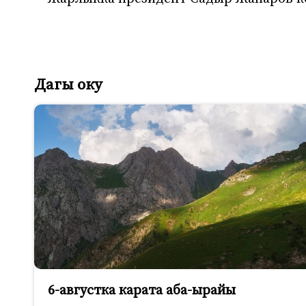
Дагы оку
6-августка карата аба-ырайы