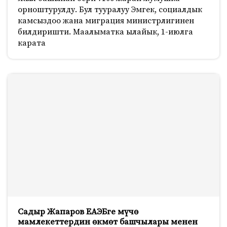
орноштурулду. Бул тууралуу Эмгек, социалдык
камсыздоо жана миграция министрлигинен
билдиришти. Маалыматка ылайык, 1-июлга
карата
Садыр Жапаров ЕАЭБге мүчө
мамлекеттердин өкмөт башчылары менен