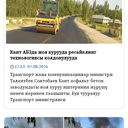
Кант АБЗда жол курууда ресайклинг
технологиясы колдонулууда
17:53 07.08.2026
Транспорт жана коммуникациялар министри
Талантбек Солтобаев Кант асфальт-бетон
заводундагы жол куруу иштеринин жүрүшү
менен жеринен таанышты. Бул тууралуу
Транспорт министрлиги