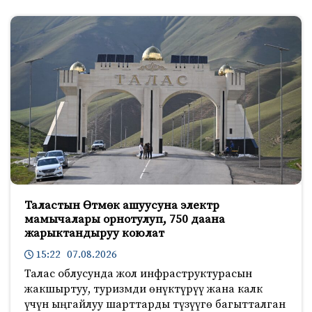
Таластын Өтмөк ашуусуна электр
мамычалары орнотулуп, 750 даана
жарыктандыруу коюлат
15:22 07.08.2026
Талас облусунда жол инфраструктурасын
жакшыртуу, туризмди өнүктүрүү жана калк
үчүн ыңгайлуу шарттарды түзүүгө багытталган