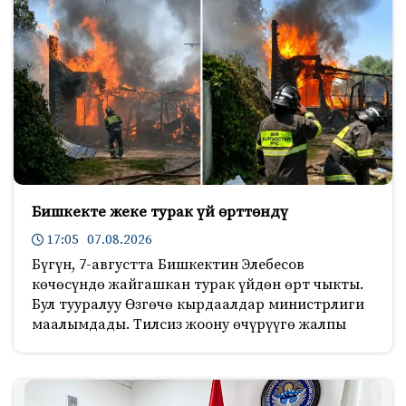
Бишкекте жеке турак үй өрттөндү
17:05 07.08.2026
Бүгүн, 7-августта Бишкектин Элебесов
көчөсүндө жайгашкан турак үйдөн өрт чыкты.
Бул тууралуу Өзгөчө кырдаалдар министрлиги
маалымдады. Тилсиз жоону өчүрүүгө жалпы