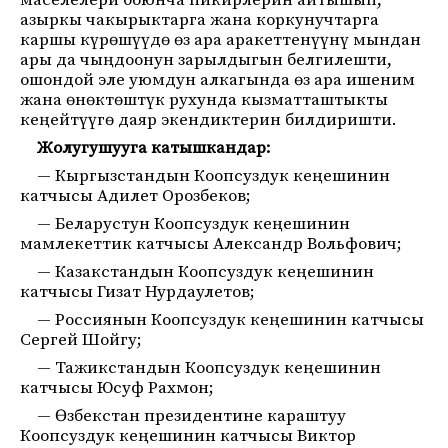
маселелери боюнча пикирлерин айтышып,
азыркы чакырыктарга жана коркунучтарга
каршы күрөшүүдө өз ара аракеттенүүнү мындан
ары да чыңдоонун зарылдыгын белгилешти,
ошондой эле уюмдун алкагында өз ара ишеним
жана өнөктөштүк рухунда кызматташтыкты
кеңейтүүгө даяр экендиктерин билдиришти.
Жолугушууга катышкандар:
— Кыргызстандын Коопсуздук кеңешинин
катчысы Адилет Орозбеков;
— Беларустун Коопсуздук кеңешинин
мамлекеттик катчысы Александр Вольфович;
— Казакстандын Коопсуздук кеңешинин
катчысы Гизат Нурдаулетов;
— Россиянын Коопсуздук кеңешинин катчысы
Сергей Шойгу;
— Тажикстандын Коопсуздук кеңешинин
катчысы Юсуф Рахмон;
— Өзбекстан президентине караштуу
Коопсуздук кеңешинин катчысы Виктор