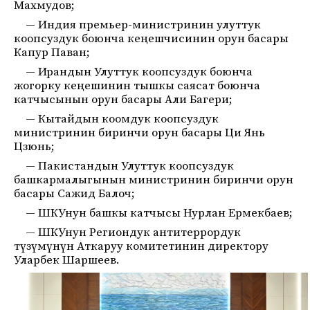
Махмудов;
— Индия премьер-министринин улуттук
коопсуздук боюнча кеңешчисинин орун басары
Капур Паван;
— Ирандын Улуттук коопсуздук боюнча
жогорку кеңешинин тышкы саясат боюнча
катчысынын орун басары Али Багери;
— Кытайдын коомдук коопсуздук
министринин биринчи орун басары Ци Янь
Цзюнь;
— Пакистандын Улуттук коопсуздук
башкармалыгынын министринин биринчи орун
басары Сажид Балоч;
— ШКУнун башкы катчысы Нурлан Ермекбаев;
— ШКУнун Региондук антитеррордук
түзүмүнүн Аткаруу комитетинин директору
Уларбек Шаршеев.