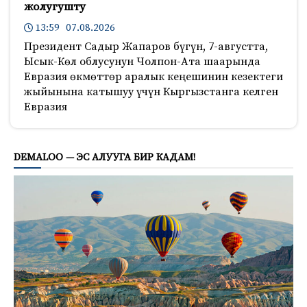
жолугушту
13:59 07.08.2026
Президент Садыр Жапаров бүгүн, 7-августта,
Ысык-Көл облусунун Чолпон-Ата шаарында
Евразия өкмөттөр аралык кеңешинин кезектеги
жыйынына катышуу үчүн Кыргызстанга келген
Евразия
237
DEMALOO — ЭС АЛУУГА БИР КАДАМ!