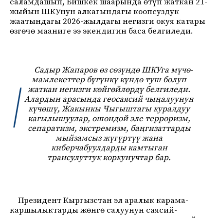
саламдашып, Бишкек шаарында өтүп жаткан 21-
жыйын ШКУнун алкагындагы коопсуздук
жаатындагы 2026-жылдагы негизги окуя катары
өзгөчө мааниге ээ экендигин баса белгиледи.
Садыр Жапаров өз сөзүндө ШКУга мүчө-
мамлекеттер бүгүнкү күндө туш болуп
жаткан негизги көйгөйлөрдү белгиледи.
Алардын арасында геосаясий чыңалуунун
күчөшү, Жакынкы Чыгыштагы куралдуу
кагылышуулар, ошондой эле терроризм,
сепаратизм, экстремизм, баңгизаттарды
мыйзамсыз жүгүртүү жана
киберчабуулдарды камтыган
трансулуттук коркунучтар бар.
Президент Кыргызстан эл аралык карама-
каршылыктарды жөнгө салуунун саясий-