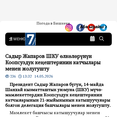
Жаңылыктар — Кыргызстан
Погода в Бишкеке
7-канал. Жаңылыктар —
Аба ырайы
Кыргызстан
MENU
Садыр Жапаров ШКУ өлкөлөрүнүн
Коопсуздук кеңештеринин катчылары
менен жолугушту
13:32 14.05.2026
236
Президент Садыр Жапаров бүгүн, 14-майда
Шанхай кызматташтык уюмуна (ШКУ) мүчө-
мамлекеттердин Коопсуздук кеңештеринин
катчыларынын 21-жыйынынын катышуучулары
болгон делегация башчылары менен жолугушту.
Мамлекет башчысы катышуучулар менен