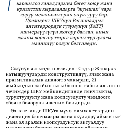
каржылоо каналдарына бөгөт коюу жана
кризистик кырдаалдарга “жумшак” чара
көрүү механизмдерин өнүктүрүү бар.
Президент ШКУнун Регионалдык
антитеррордук түзүмүнүн (РАТТ)
ишмердүүлүгүн жогору баалап, анын
жалпы коркунучтарга каршы туруудагы
маанилүү ролун белгиледи.
Сөзүнүн аягында президент Садыр Жапаров
катышуучуларды конструктивдүү, ачык жана
прагматикалык диалогго чакырып, 21-
жыйындын жыйынтыгы боюнча кабыл алынган
чечимдер ШКУ мейкиндигинде тынчтыкты,
туруктуулукту жана коопсуздукту чыңдоого
өбөлгө болоруна ишеним билдирди.
Өз кезегинде ШКУга мүчө-мамлекеттердин
делегация башчылары жана өкүлдөрү аймактык
жана эл аралык коопсуздуктун актуалдуу