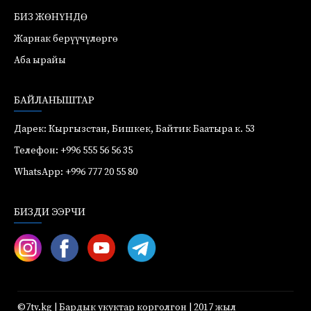
БИЗ ЖӨНҮНДӨ
Жарнак берүүчүлөргө
Аба ырайы
БАЙЛАНЫШТАР
Дарек: Кыргызстан, Бишкек, Байтик Баатыра к. 53
Телефон: +996 555 56 56 35
WhatsApp: +996 777 20 55 80
БИЗДИ ЭЭРЧИ
©7tv.kg | Бардык укуктар корголгон | 2017 жыл