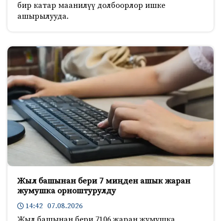
бир катар маанилүү долбоорлор ишке
ашырылууда.
Жыл башынан бери 7 миңден ашык жаран
жумушка орноштурулду
14:42 07.08.2026
Жыл башынан бери 7106 жаран жумушка