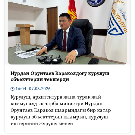
Нурдан Орунтаев Караколдогу курулуш
объекттерин текшерди
16:04 07.08.2026
Курулуш, архитектура жана турак жай-
коммуналдык чарба министри Нурдан
Орунтаев Каракол шаарындагы бир катар
курулуш объекттерин кыдырып, курулуш
иштеринин жүрүшү менен