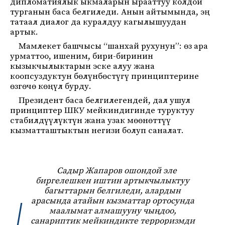
дипломатиялык ыкмаларын ырааттуу колдой
турганын баса белгиледи. Анын айтымында, эң
татаал диалог да куралдуу кагылышуудан
артык.
Мамлекет башчысы “шанхай рухунун”: өз ара
урматтоо, ишеним, бири-биринин
кызыкчылыктарын эске алуу жана
коопсуздуктун бөлүнбөстүгү принциптерине
өзгөчө көңүл бурду.
Президент баса белгилегендей, дал ушул
принциптер ШКУ мейкиндигинде туруктуу
стабилдүүлүктүн жана узак мөөнөттүү
кызматташтыктын негизи болуп саналат.
Садыр Жапаров ошондой эле
биргелешкен иштин артыкчылыктуу
багыттарын белгиледи, алардын
арасында атайын кызматтар ортосунда
маалымат алмашууну чыңдоо,
санариптик мейкиндикте терроризмди