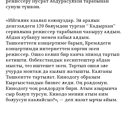
режиссёру Нусрат Абдурасулхон тарабынан
сунуш түшкөн.
«Ийгилик каалап коюңуздар. Эл аралык
денгээлдеги 120 бөлүмдөн турган “ Кадырхан”
сериялына режиссер тарабынан чакыруу алдым.
Абдан кубануу менен кабыл алдым.
Ташкенттеги концертиме барып, Кремлдеги
концертимди интернеттен көргөн экен
режиссер. Ошко келип бир канча эпизод тартып
кетишти. Өзбекстандык кесиптештер абдан
мыкты, тез иштешет экен. Тартып ошол эле
учурда монтаж да кылып жатышты. Калганы
Ташкентте тартылат. Кинодогу образым
Кыргызстандык бизнес леди. Оң ролдомун.
Кинодогу чоң ролдордун бири. Атым азырынча
сыр болуп турсун. Кинодо менин атым ким
болуусун каалайсыз?», — деп жазат ырчы айым.