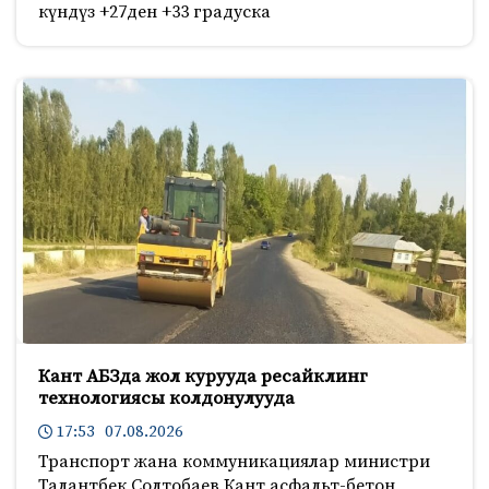
күндүз +27ден +33 градуска
Кант АБЗда жол курууда ресайклинг
технологиясы колдонулууда
17:53 07.08.2026
Транспорт жана коммуникациялар министри
Талантбек Солтобаев Кант асфальт-бетон