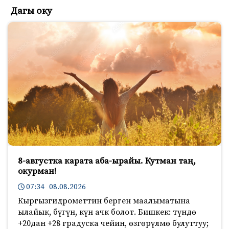
Дагы оку
8-августка карата аба-ырайы. Кутман таң,
окурман!
07:34 08.08.2026
Кыргызгидрометтин берген маалыматына
ылайык, бүгүн, күн ачк болот. Бишкек: түндө
+20дан +28 градуска чейин, өзгөрүлмө булуттуу;