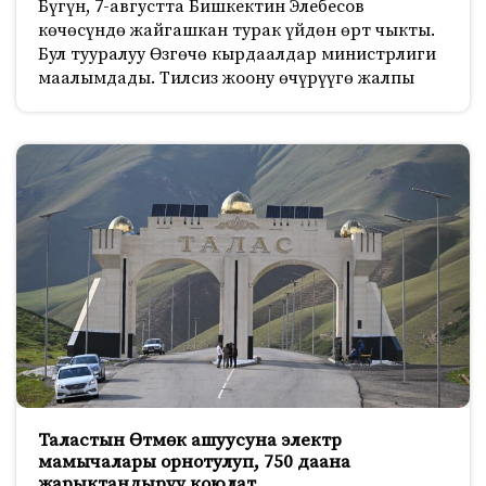
Бүгүн, 7-августта Бишкектин Элебесов
көчөсүндө жайгашкан турак үйдөн өрт чыкты.
Бул тууралуу Өзгөчө кырдаалдар министрлиги
маалымдады. Тилсиз жоону өчүрүүгө жалпы
Таластын Өтмөк ашуусуна электр
мамычалары орнотулуп, 750 даана
жарыктандыруу коюлат