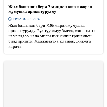
Жыл башынан бери 7 миңден ашык жаран
жумушка орноштурулду
14:42 07.08.2026
Жыл башынан бери 7106 жаран жумушка
орноштурулду. Бул тууралуу Эмгек, социалдык
камсыздоо жана миграция министрлигинен
билдиришти. Маалыматка ылайык, 1-июлга
карата