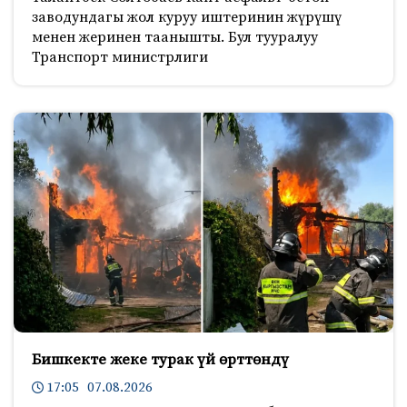
заводундагы жол куруу иштеринин жүрүшү
менен жеринен таанышты. Бул тууралуу
Транспорт министрлиги
Бишкекте жеке турак үй өрттөндү
17:05 07.08.2026