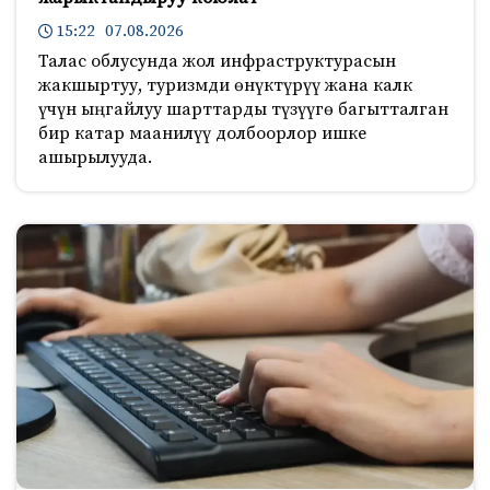
15:22 07.08.2026
Талас облусунда жол инфраструктурасын
жакшыртуу, туризмди өнүктүрүү жана калк
үчүн ыңгайлуу шарттарды түзүүгө багытталган
бир катар маанилүү долбоорлор ишке
ашырылууда.