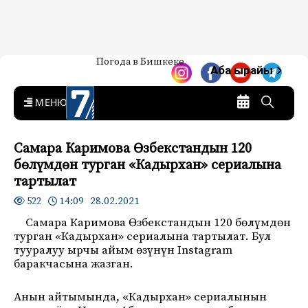
Жаңылыктар — Кыргызстан
Погода в Бишкеке
7-канал. Жаңылыктар —
Аба ырайы
Кыргызстан
MENU
Самара Каримова Өзбекстандын 120
бөлүмдөн турган «Кадырхан» сериалына
тартылат
14:09 28.02.2021
522
Самара Каримова Өзбекстандын 120 бөлүмдөн
турган «Кадырхан» сериалына тартылат. Бул
тууралуу ырчы айым өзүнүн Instagram
баракчасына жазган.
Анын айтымында, «Кадырхан» сериалынын