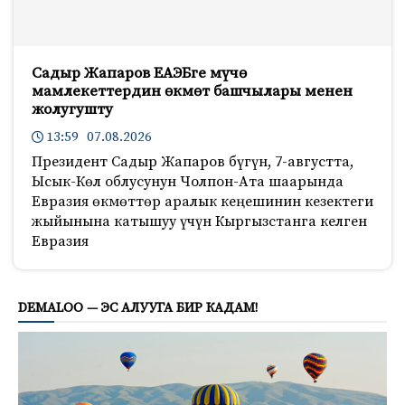
Садыр Жапаров ЕАЭБге мүчө
мамлекеттердин өкмөт башчылары менен
жолугушту
13:59 07.08.2026
Президент Садыр Жапаров бүгүн, 7-августта,
Ысык-Көл облусунун Чолпон-Ата шаарында
Евразия өкмөттөр аралык кеңешинин кезектеги
жыйынына катышуу үчүн Кыргызстанга келген
Евразия
523
DEMALOO — ЭС АЛУУГА БИР КАДАМ!