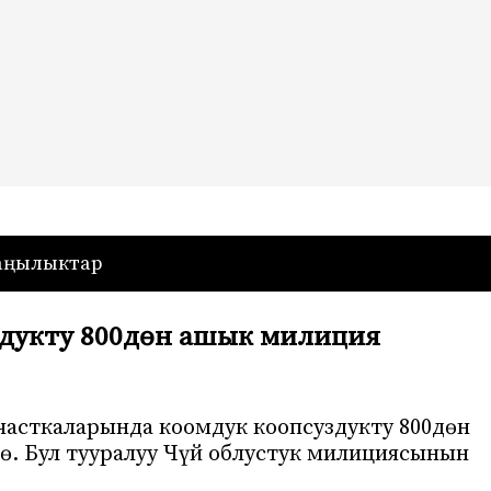
— Кыргызстан
аңылыктар
здукту 800дөн ашык милиция
часткаларында коомдук коопсуздукту 800дөн
. Бул тууралуу Чүй облустук милициясынын