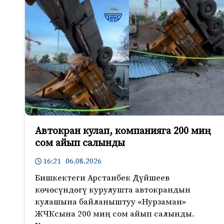
Автокран кулап, компанияга 200 миң
сом айып салынды
16:21 06.08.2026
Бишкектеги Арстанбек Дүйшеев
көчөсүндөгү курулушта автокрандын
кулашына байланыштуу «Нурзаман»
ЖЧКсына 200 миң сом айып салынды.