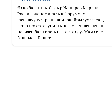
Өлкө башчысы Садыр Жапаров Кыргыз-
Россия экономикалык форумунун
катышуучуларына видеокайрылуу жасап,
эки өлкө ортосундагы кызматташтыктын
негизги багыттарына токтолду. Мамлекет
башчысы Бишкек
629