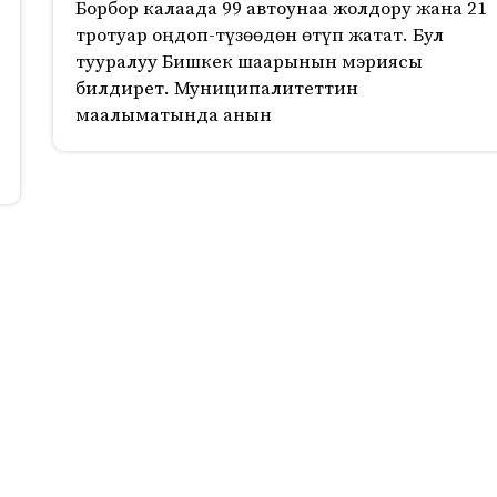
Борбор калаада 99 автоунаа жолдору жана 21
тротуар оңдоп-түзөөдөн өтүп жатат. Бул
тууралуу Бишкек шаарынын мэриясы
билдирет. Муниципалитеттин
маалыматында анын