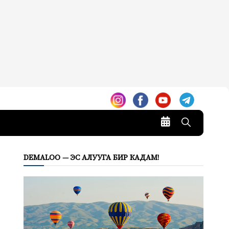
DEMALOO — ЭС АЛУУГА БИР КАДАМ!