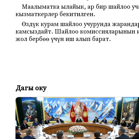
Маалыматка ылайык, ар бир шайлоо уч
кызматкерлер бекитилген.
Өздүк курам шайлоо учурунда жаранда
камсыздайт. Шайлоо комиссияларынын и
жол бербөө үчүн иш алып барат.
Дагы оку