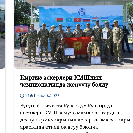
Кыргыз аскерлери КМШнын
чемпионатында жеңүүчү болду
14:51 06.08.2026
Бүгүн, 6-августта Куралдуу Күчтөрдүн
асерлери КМШга мүчө мамлекеттердин
достук армияларынын аскер кызматчылары
арасында өткөн ок атуу боюнча