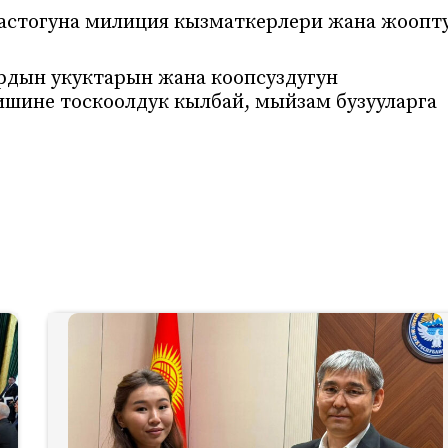
астогуна милиция кызматкерлери жана жоопт
рдын укуктарын жана коопсуздугун
шине тоскоолдук кылбай, мыйзам бузууларга