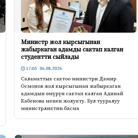
Министр жол кырсыгынан
жабыркаган адамды сактап калган
студентти сыйлады
17:05 06.08.2026
Саламаттык сактоо министри Дамир
Осмонов жол кырсыгынан жабыркаган
адамдын өмүрүн сактап калган Адинай
Кабенова менен жолукту. Бул тууралуу
министрликтин басма