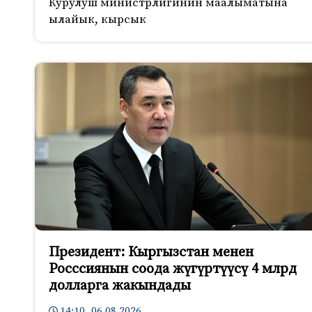
Курулуш министрлигинин маалыматына
ылайык, кырсык
Президент: Кыргызстан менен
Росссиянын соода жүгүртүүсү 4 млрд
долларга жакындады
14:10 06.08.2026