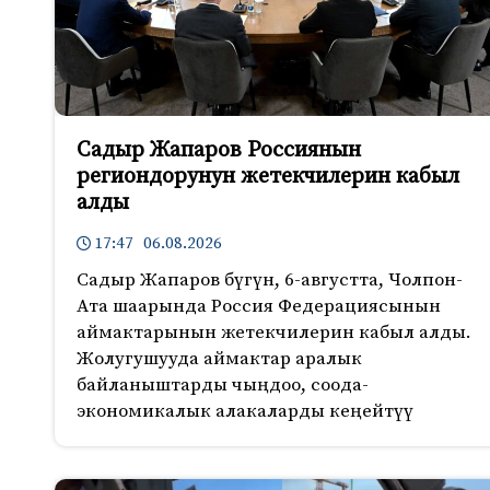
Садыр Жапаров Россиянын
региондорунун жетекчилерин кабыл
алды
17:47 06.08.2026
Садыр Жапаров бүгүн, 6-августта, Чолпон-
Ата шаарында Россия Федерациясынын
аймактарынын жетекчилерин кабыл алды.
Жолугушууда аймактар аралык
байланыштарды чыңдоо, соода-
экономикалык алакаларды кеңейтүү