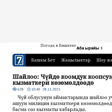
Жаңылыктар — Кыргызстан
Погода в Бишкеке
7-канал. Жаңылыктар 
Аба ырайы
Башкы Бет
Жаңылыктар
Шоу ж
Шайлоо: Чүйдө коомдук коопсу
кызматкери көзөмөлдөөдө
628
10:40 28.11.2021
Чүй облусунун аймактарында шайлоо у
ашуун милиция кызматкери көзөмөлдөөдө
басма сөз кызматы кабарлады.