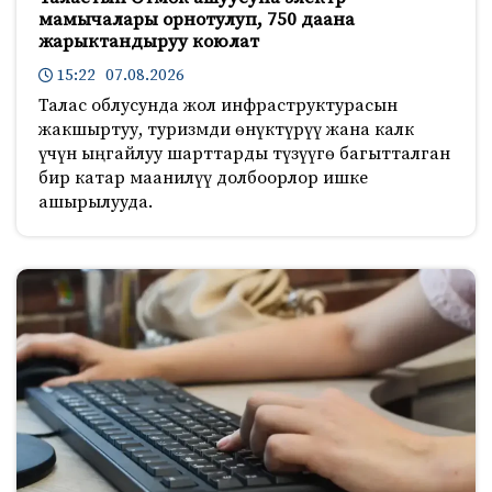
мамычалары орнотулуп, 750 даана
жарыктандыруу коюлат
15:22 07.08.2026
Талас облусунда жол инфраструктурасын
жакшыртуу, туризмди өнүктүрүү жана калк
үчүн ыңгайлуу шарттарды түзүүгө багытталган
бир катар маанилүү долбоорлор ишке
ашырылууда.