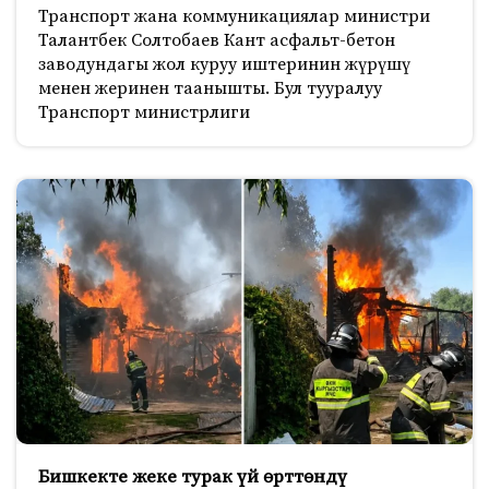
Транспорт жана коммуникациялар министри
Талантбек Солтобаев Кант асфальт-бетон
заводундагы жол куруу иштеринин жүрүшү
менен жеринен таанышты. Бул тууралуу
Транспорт министрлиги
Бишкекте жеке турак үй өрттөндү