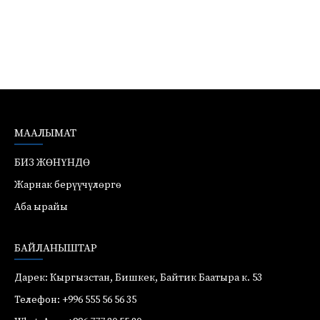
МААЛЫМАТ
БИЗ ЖӨНҮНДӨ
Жарнак берүүчүлөргө
Аба ырайы
БАЙЛАНЫШТАР
Дарек: Кыргызстан, Бишкек, Байтик Баатыра к. 53
Телефон: +996 555 56 56 35