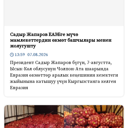
Садыр Жапаров ЕАЭБге мүчө
мамлекеттердин өкмөт башчылары менен
жолугушту
13:59 07.08.2026
Президент Садыр Жапаров бүгүн, 7-августта,
Ысык-Көл облусунун Чолпон-Ата шаарында
Евразия өкмөттөр аралык кеңешинин кезектеги
жыйынына катышуу үчүн Кыргызстанга келген
Евразия