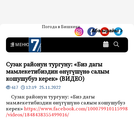
Жаңылыктар — Кыргызстан
Погода в Бишкеке
7-канал. Жаңылыктар —
Аба ырайы
Кыргызстан
MENU
Сузак районун тургуну: «Биз дагы
мамлекетибиздин өнүгүшүнө салым
кошушубуз керек» (ВИДЕО)
12:19 25.11.2022
617
Сузак районун тургуну: «Биз дагы
мамлекетибиздин өнүгүшүнө салым кошушубуз
керек»
https://www.facebook.com/100079910115998
/videos/1848438355499016/