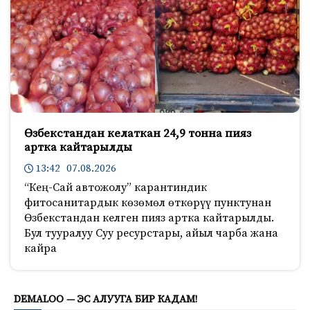
Өзбекстандан келаткан 24,9 тонна пияз
артка кайтарылды
13:42 07.08.2026
“Кең-Сай автожолу” карантиндик
фитосанитардык көзөмөл өткөрүү пунктунан
Өзбекстандан келген пияз артка кайтарылды.
Бул тууралуу Суу ресурстары, айыл чарба жана
кайра
618
DEMALOO — ЭС АЛУУГА БИР КАДАМ!