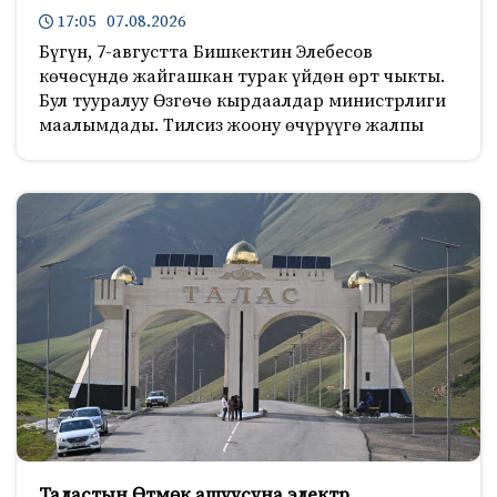
17:05 07.08.2026
Бүгүн, 7-августта Бишкектин Элебесов
көчөсүндө жайгашкан турак үйдөн өрт чыкты.
Бул тууралуу Өзгөчө кырдаалдар министрлиги
маалымдады. Тилсиз жоону өчүрүүгө жалпы
Таластын Өтмөк ашуусуна электр