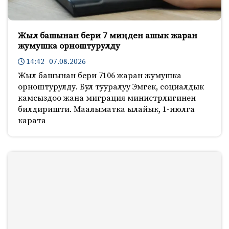
Жыл башынан бери 7 миңден ашык жаран
жумушка орноштурулду
14:42 07.08.2026
Жыл башынан бери 7106 жаран жумушка
орноштурулду. Бул тууралуу Эмгек, социалдык
камсыздоо жана миграция министрлигинен
билдиришти. Маалыматка ылайык, 1-июлга
карата