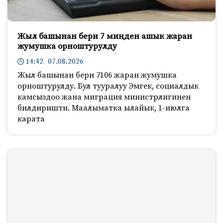
Жыл башынан бери 7 миңден ашык жаран
жумушка орноштурулду
14:42 07.08.2026
Жыл башынан бери 7106 жаран жумушка
орноштурулду. Бул тууралуу Эмгек, социалдык
камсыздоо жана миграция министрлигинен
билдиришти. Маалыматка ылайык, 1-июлга
карата