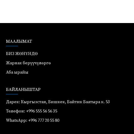
МААЛЫМАТ
БИЗ ЖӨНҮНДӨ
Жарнак берүүчүлөргө
Аба ырайы
БАЙЛАНЫШТАР
Дарек: Кыргызстан, Бишкек, Байтик Баатыра к. 53
Телефон: +996 555 56 56 35
WhatsApp: +996 777 20 55 80