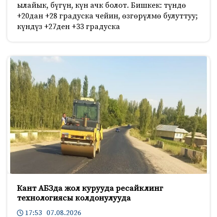
ылайык, бүгүн, күн ачк болот. Бишкек: түндө
+20дан +28 градуска чейин, өзгөрүлмө булуттуу;
күндүз +27ден +33 градуска
Кант АБЗда жол курууда ресайклинг
технологиясы колдонулууда
17:53 07.08.2026