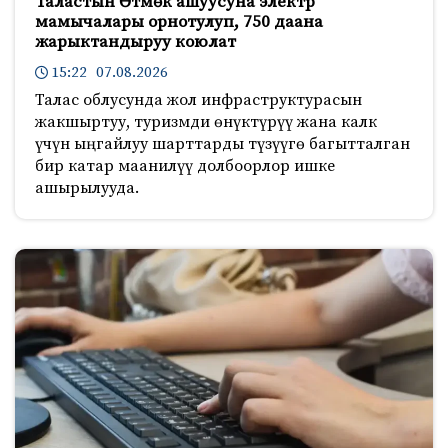
Таластын Өтмөк ашуусуна электр
мамычалары орнотулуп, 750 даана
жарыктандыруу коюлат
15:22 07.08.2026
Талас облусунда жол инфраструктурасын
жакшыртуу, туризмди өнүктүрүү жана калк
үчүн ыңгайлуу шарттарды түзүүгө багытталган
бир катар маанилүү долбоорлор ишке
ашырылууда.