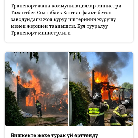
Транспорт жана коммуникациялар министри
Талантбек Солтобаев Кант асфальт-бетон
заводундагы жол куруу иштеринин жүрүшү
менен жеринен таанышты. Бул тууралуу
Транспорт министрлиги
Бишкекте жеке турак үй өрттөндү