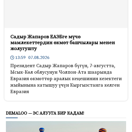
Садыр Жапаров ЕАЭБге мүчө
мамлекеттердин өкмөт башчылары менен
жолугушту
13:59 07.08.2026
Президент Садыр Жапаров бүгүн, 7-августта,
Ысык-Көл облусунун Чолпон-Ата шаарында
Евразия өкмөттөр аралык кеңешинин кезектеги
жыйынына катышуу үчүн Кыргызстанга келген
Евразия
438
DEMALOO — ЭС АЛУУГА БИР КАДАМ!