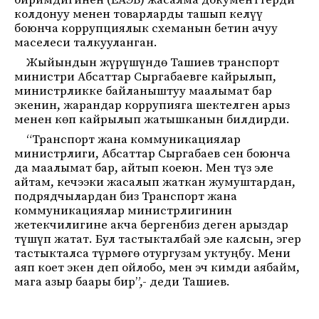
биримдигинен (ЕАЭБ) жасалма документтерди
колдонуу менен товарларды ташып келүү
боюнча коррупциялык схеманын бетин ачуу
маселеси талкууланган.
Жыйындын жүрүшүндө Ташиев транспорт
министри Абсаттар Сыргабаевге кайрылып,
министрликке байланыштуу маалымат бар
экенин, жарандар коррупияга шектелген арыз
менен көп кайрылып жатышканын билдирди.
“Транспорт жана коммуникациялар
министрлиги, Абсаттар Сыргабаев сен боюнча
да маалымат бар, айтып коеюн. Мен түз эле
айтам, кечээки жасалып жаткан жумуштардан,
подрядчылардан биз Транспорт жана
коммуникациялар министрлигинин
жетекчилигине акча бергенбиз деген арыздар
түшүп жатат. Бул тастыкталбай эле калсын, эгер
тастыкталса түрмөгө отургузам уктуңбу. Мени
аяп коет экен деп ойлобо, мен эч кимди аябайм,
мага азыр баары бир”,- деди Ташиев.