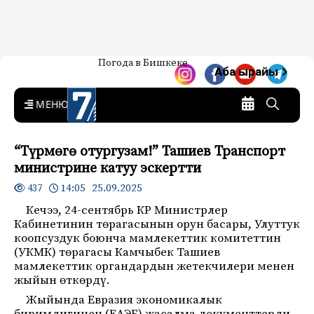
Жаңылыктар — Кыргызстан
Погода в Бишкеке
7-канал. Жаңылыктар —
Аба ырайы
Кыргызстан
MENU
“Түрмөгө отургузам!” Ташиев Транспорт
министрине катуу эскертти
14:05 25.09.2025
437
Кечээ, 24-сентябрь КР Министрлер
Кабинетинин төрагасынын орун басары, Улуттук
коопсуздук боюнча мамлекеттик комитеттин
(УКМК) төрагасы Камчыбек Ташиев
мамлекеттик органдардын жетекчилери менен
жыйын өткөрдү.
Жыйында Евразия экономикалык