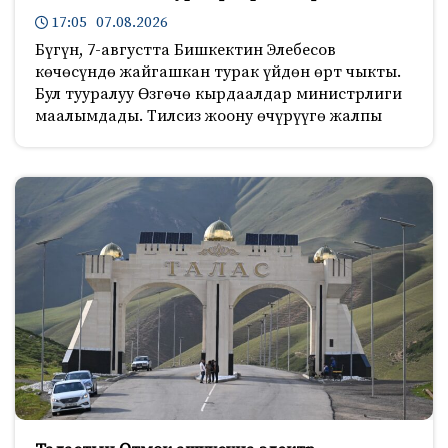
17:05 07.08.2026
Бүгүн, 7-августта Бишкектин Элебесов
көчөсүндө жайгашкан турак үйдөн өрт чыкты.
Бул тууралуу Өзгөчө кырдаалдар министрлиги
маалымдады. Тилсиз жоону өчүрүүгө жалпы