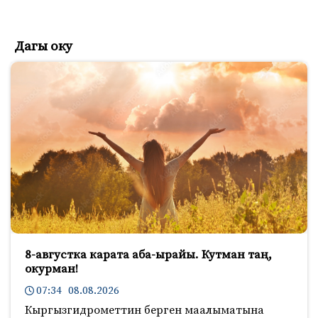
Дагы оку
8-августка карата аба-ырайы. Кутман таң,
окурман!
07:34 08.08.2026
Кыргызгидрометтин берген маалыматына