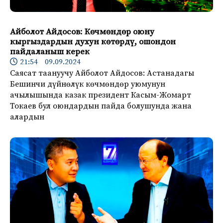
Айболот Айдосов: Көчмөндөр оюну
кыргыздардын духун көтөрдү, ошондон
пайдаланыш керек
21:54 09.09.2024
Саясат таануучу Айболот Айдосов: Астанадагы
Бешинчи дүйнөлүк көчмөндөр уюмунун
ачылышында казак президент Касым-Жомарт
Токаев бул оюндардын пайда болушунда жана
алардын