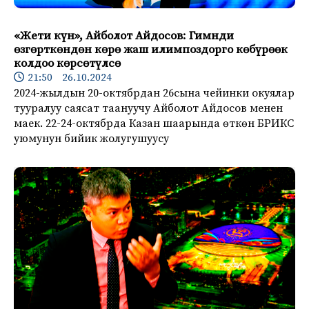
«Жети күн», Айболот Айдосов: Гимнди
өзгөрткөндөн көрө жаш илимпоздорго көбүрөөк
колдоо көрсөтүлсө
21:50 26.10.2024
2024-жылдын 20-октябрдан 26сына чейинки окуялар
тууралуу саясат таануучу Айболот Айдосов менен
маек. 22-24-октябрда Казан шаарында өткөн БРИКС
уюмунун бийик жолугушуусу