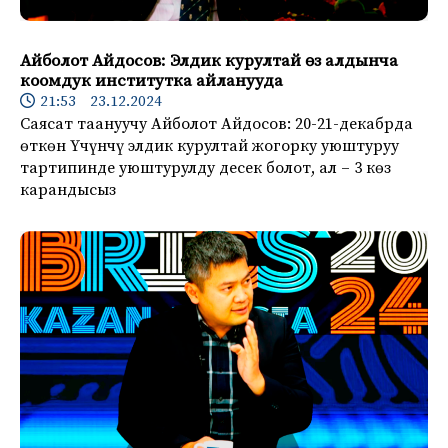
Айболот Айдосов: Элдик курултай өз алдынча
коомдук институтка айланууда
21:53 23.12.2024
Саясат таануучу Айболот Айдосов: 20-21-декабрда
өткөн Үчүнчү элдик курултай жогорку уюштуруу
тартипинде уюштурулду десек болот, ал – 3 көз
карандысыз