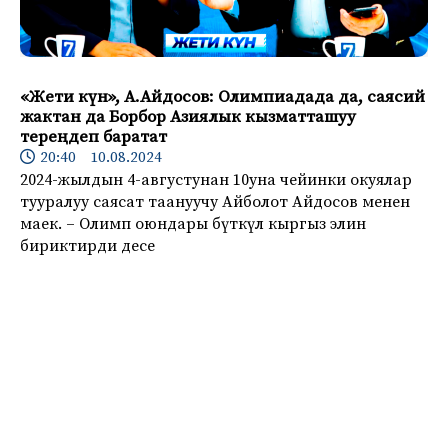
«Жети күн», А.Айдосов: Олимпиадада да, саясий
жактан да Борбор Азиялык кызматташуу
тереңдеп баратат
20:40 10.08.2024
2024-жылдын 4-августунан 10уна чейинки окуялар
тууралуу саясат таануучу Айболот Айдосов менен
маек. – Олимп оюндары бүткүл кыргыз элин
бириктирди десе