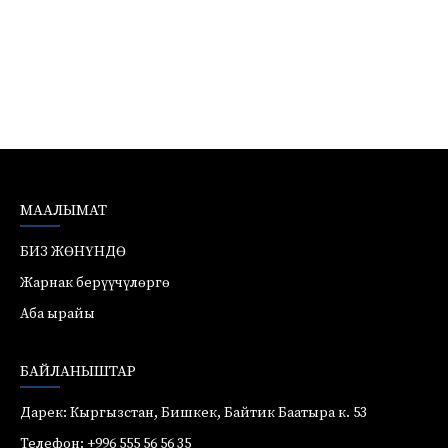
МААЛЫМАТ
БИЗ ЖӨНҮНДӨ
Жарнак берүүчүлөргө
Аба ырайы
БАЙЛАНЫШТАР
Дарек: Кыргызстан, Бишкек, Байтик Баатыра к. 53
Телефон: +996 555 56 56 35