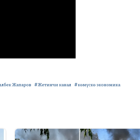
ылбек Жапаров
Жетинчи канал
көмүскө экономика