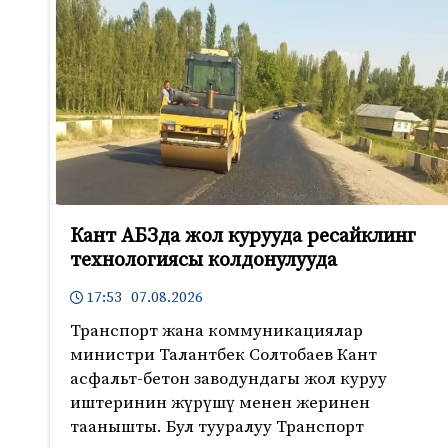
Кант АБЗда жол курууда ресайклинг
технологиясы колдонулууда
17:53 07.08.2026
Транспорт жана коммуникациялар
министри Талантбек Солтобаев Кант
асфальт-бетон заводундагы жол куруу
иштеринин жүрүшү менен жеринен
таанышты. Бул тууралуу Транспорт