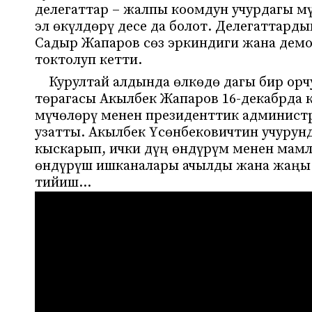
делегаттар – жалпы коомдун учурдагы м
эл өкүлдөрү десе да болот. Делегаттард
Садыр Жапаров сөз эркиндиги жана демо
токтолуп кетти.
Курултай алдында өлкөдө дагы бир орч
төрагасы Акылбек Жапаров 16-декабрда 
мүчөлөрү менен президенттик админист
узатты. Акылбек Үсөнбековичтин учурун
кыскарып, ички дүң өндүрүм менен мамл
өндүрүш ишканалары ачылды жана жаңы 
тийиш…