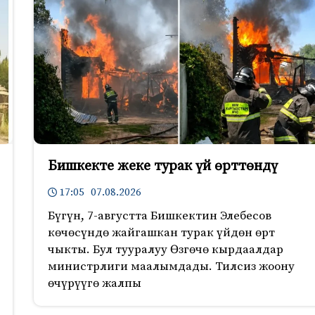
Бишкекте жеке турак үй өрттөндү
17:05 07.08.2026
Бүгүн, 7-августта Бишкектин Элебесов
көчөсүндө жайгашкан турак үйдөн өрт
чыкты. Бул тууралуу Өзгөчө кырдаалдар
министрлиги маалымдады. Тилсиз жоону
өчүрүүгө жалпы