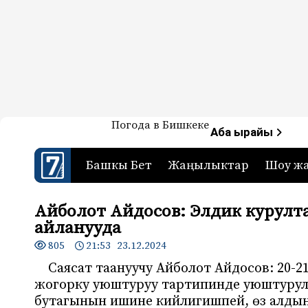
Жаңылыктар — Кыргызстан
Погода в Бишкеке
7-канал. Жаңылыктар 
Аба ырайы
Башкы Бет
Жаңылыктар
Шоу ж
Айболот Айдосов: Элдик курулт
айланууда
805
21:53 23.12.2024
Саясат таануучу Айболот Айдосов: 20-2
жогорку уюштуруу тартипинде уюштурулду
бутагынын ишине кийлигишпей, өз алдынч