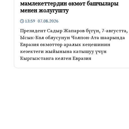
мамлекеттердин өкмөт башчылары
менен жолугушту
13:59 07.08.2026
Президент Садыр Жапаров бүгүн, 7-августта,
Ысык-Көл облусунун Чолпон-Ата шаарында
Евразия өкмөттөр аралык кеңешинин
кезектеги жыйынына катышуу үчүн
Кыргызстанга келген Евразия
806