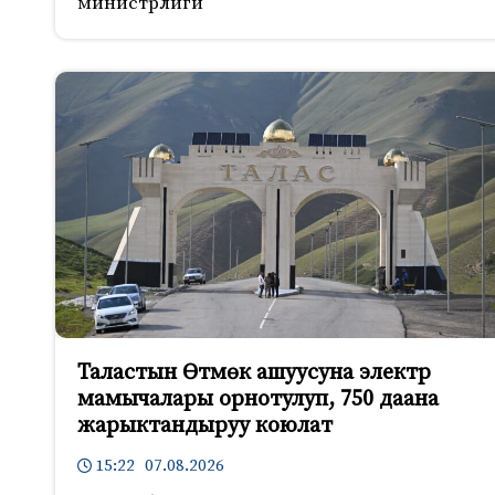
министрлиги
Таластын Өтмөк ашуусуна электр
мамычалары орнотулуп, 750 даана
жарыктандыруу коюлат
15:22 07.08.2026