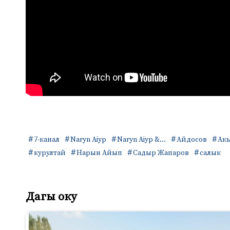
7-канал
Naryn Aiyp
Naryn Aiyp &...
Айдосов
Ак
курултай
Нарын Айып
Садыр Жапаров
салык
Дагы оку