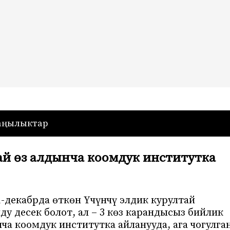
— Кыргызстан
аңылыктар
ай өз алдынча коомдук институтка
1-декабрда өткөн Үчүнчү элдик курултай
 десек болот, ал – 3 көз карандысыз бийлик
а коомдук институтка айланууда, ага чогулга