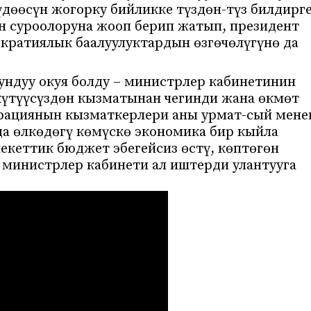
үдөөсүн жогорку бийликке түздөн-түз билдирг
ын суроолоруна жооп берип жатып, президент
кратиялык баалуулуктардын өзгөчөлүгүнө да
ундуу окуя болду – министрлер кабинетинин
күтүүсүздөн кызматынан чегинди жана өкмөт
рациянын кызматкерлери аны урмат-сый мене
да өлкөдөгү көмүскө экономика бир кыйла
екеттик бюджет эбегейсиз өстү, көптөгөн
министрлер кабинети ал иштерди улантууга