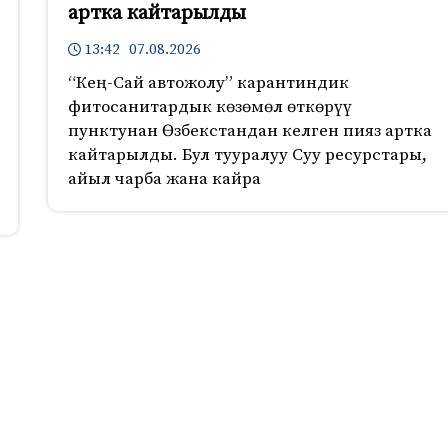
артка кайтарылды
13:42 07.08.2026
“Кең-Сай автожолу” карантиндик
фитосанитардык көзөмөл өткөрүү
пунктунан Өзбекстандан келген пияз артка
кайтарылды. Бул тууралуу Суу ресурстары,
айыл чарба жана кайра