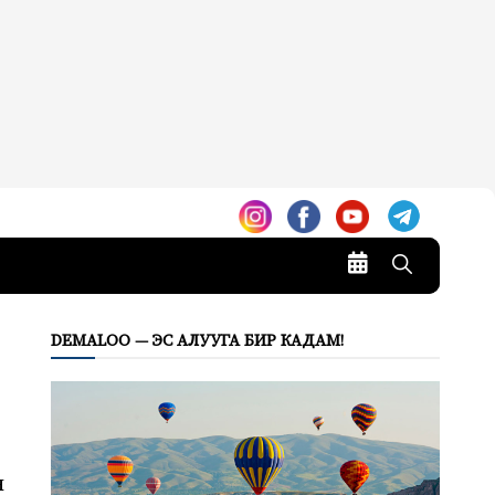
DEMALOO — ЭС АЛУУГА БИР КАДАМ!
н