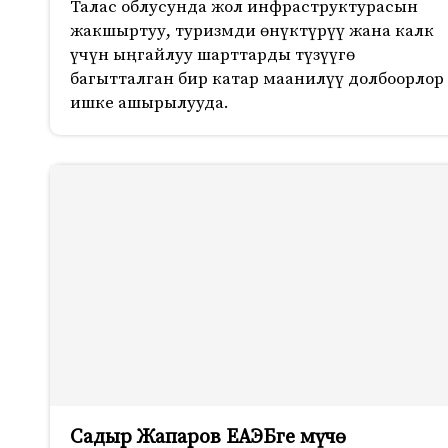
Талас облусунда жол инфраструктурасын
жакшыртуу, туризмди өнүктүрүү жана калк
үчүн ыңгайлуу шарттарды түзүүгө
багытталган бир катар маанилүү долбоорлор
ишке ашырылууда.
Садыр Жапаров ЕАЭБге мүчө