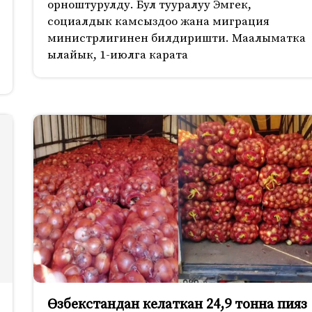
орноштурулду. Бул тууралуу Эмгек,
социалдык камсыздоо жана миграция
министрлигинен билдиришти. Маалыматка
ылайык, 1-июлга карата
Өзбекстандан келаткан 24,9 тонна пияз