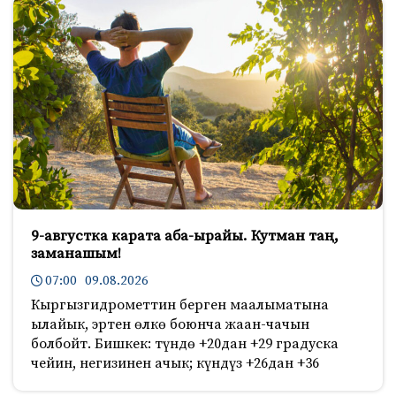
9-августка карата аба-ырайы. Кутман таң,
заманашым!
07:00 09.08.2026
Кыргызгидрометтин берген маалыматына
ылайык, эртен өлкө боюнча жаан-чачын
болбойт. Бишкек: түндө +20дан +29 градуска
чейин, негизинен ачык; күндүз +26дан +36