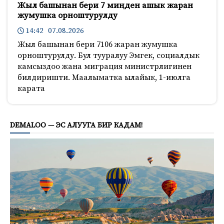
Жыл башынан бери 7 миңден ашык жаран
жумушка орноштурулду
14:42 07.08.2026
Жыл башынан бери 7106 жаран жумушка
орноштурулду. Бул тууралуу Эмгек, социалдык
камсыздоо жана миграция министрлигинен
билдиришти. Маалыматка ылайык, 1-июлга
карата
378
DEMALOO — ЭС АЛУУГА БИР КАДАМ!