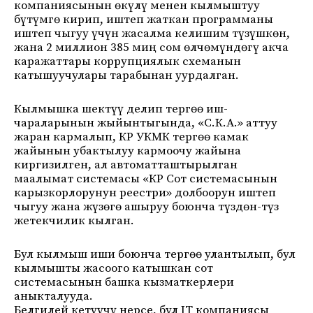
компаниясынын өкүлү менен кылмыштуу
бүтүмгө кирип, иштеп жаткан программаны
иштеп чыгуу үчүн жасалма келишим түзүшкөн,
жана 2 миллион 385 миң сом өлчөмүндөгү акча
каражаттары коррупциялык схеманын
катышуучулары тарабынан уурдалган.
Кылмышка шектүү делип тергөө иш-
чараларынын жыйынтыгында, «С.К.А.» аттуу
жаран кармалып, КР УКМК тергөө камак
жайынын убактылуу кармоочу жайына
киргизилген, ал автоматташтырылган
маалымат системасы «КР Сот системасынын
карызкорлорунун реестри» долбоорун иштеп
чыгуу жана жүзөгө ашыруу боюнча түздөн-түз
жетекчилик кылган.
Бул кылмыш иши боюнча тергөө улантылып, бул
кылмышты жасоого катышкан сот
системасынын башка кызматкерлери
аныкталууда.
Белгилей кетүүчү нерсе, бул IT компаниясы