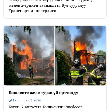
заводундагы жол куруу иштеринин жүрүшү
менен жеринен таанышты. Бул тууралуу
Транспорт министрлиги
Бишкекте жеке турак үй өрттөндү
17:05 07.08.2026
Бүгүн, 7-августта Бишкектин Элебесов