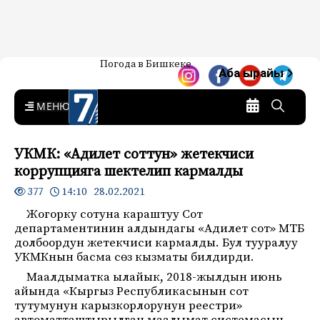
Жаңылыктар — Кыргызстан
Погода в Бишкеке
7-канал. Жаңылыктар —
Аба ырайы
Кыргызстан
MENU
УКМК: «Адилет соттун» жетекчиси
коррупцияга шектелип кармалды
14:10 28.02.2021
377
Жогорку сотуна караштуу Сот
департаментинин алдындагы «Адилет сот» МТБ
долбоордун жетекчиси кармалды. Бул тууралуу
УКМКнын басма сөз кызматы билдирди.
Маалдыматка ылайык, 2018-жылдын июнь
айында «Кыргыз Республикасынын сот
тутумунун карызкорлорунун реестри»