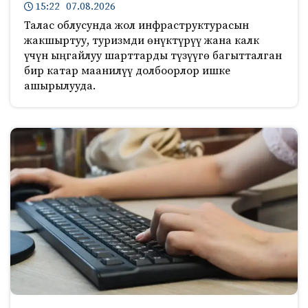
15:22 07.08.2026
Талас облусунда жол инфраструктурасын
жакшыртуу, туризмди өнүктүрүү жана калк
үчүн ыңгайлуу шарттарды түзүүгө багытталган
бир катар маанилүү долбоорлор ишке
ашырылууда.