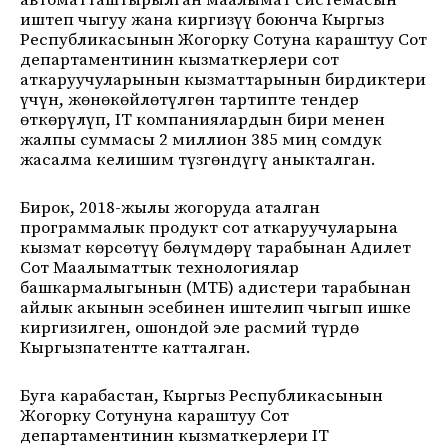
автоматташтырылган маалымат системасын
иштеп чыгуу жана киргизүү боюнча Кыргыз
Республикасынын Жогорку Сотуна караштуу Сот
департаментинин кызматкерлери сот
аткаруучуларынын кызматтарынын бирдиктери
үчүн, жөнөкөйлөтүлгөн тартипте тендер
өткөрүлүп, IT компаниялардын бири менен
жалпы суммасы 2 миллион 385 миң сомдук
жасалма келишим түзгөндүгү аныкталган.
Бирок, 2018-жылы жогоруда аталган
программалык продукт сот аткаруучуларына
кызмат көрсөтүү бөлүмдөрү тарабынан Адилет
Сот Маалыматтык технологиялар
башкармалыгынын (МТБ) адистери тарабынан
айлык акынын эсебинен иштелип чыгып ишке
киргизилген, ошондой эле расмий түрдө
Кыргызпатентте катталган.
Буга карабастан, Кыргыз Республикасынын
Жогорку Сотунуна караштуу Сот
департаментинин кызматкерлери IT