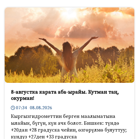
8-августка карата аба-ырайы. Кутман таң,
окурман!
07:34 08.08.2026
Кыргызгидрометтин берген маалыматына
ылайык, бүгүн, күн ачк болот. Бишкек: түндө
+20дан +28 градуска чейин, өзгөрүлмө булуттуу;
күндүз +27ден +33 градуска