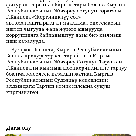
фигуранттарынын бири катары болгно Кыргыз
Республикасынын Жогорку сотунун төрагасы
Г.Калиева «Жергиликтүү сот»
автоматташтырылган маалымат системасын
иштеп чыгууда жана жүзөгө ашырууда
коррупцияга байланыштуу дагы бир кылмыш
иши каралууда.
Бул факт боюнча, Кыргыз Республикасынын
Башкы прокуратурасы тарабынан Кыргыз
Республикасынын Жогорку Сотунун Төрагасы
Г.Калиеваны кылмыш жоопкерчилигине тартуу
боюнча маселеси каралып жаткан Кыргыз
Республикасынын Судьялар кеңешинин
алдындагы Тартип комиссиясына сунуш
киргизилген.
Дагы оку