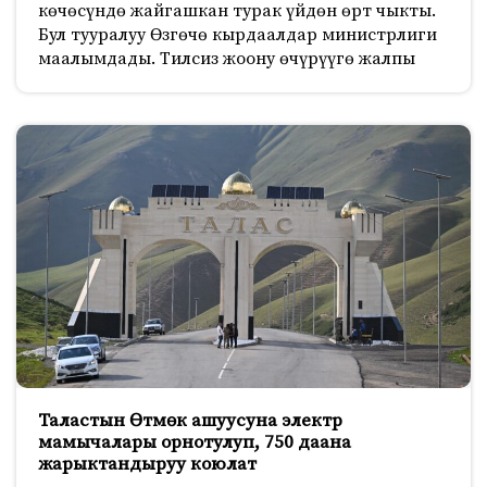
көчөсүндө жайгашкан турак үйдөн өрт чыкты.
Бул тууралуу Өзгөчө кырдаалдар министрлиги
маалымдады. Тилсиз жоону өчүрүүгө жалпы
Таластын Өтмөк ашуусуна электр
мамычалары орнотулуп, 750 даана
жарыктандыруу коюлат