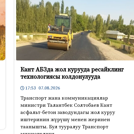
Кант АБЗда жол курууда ресайклинг
технологиясы колдонулууда
17:53 07.08.2026
Транспорт жана коммуникациялар
министри Талантбек Солтобаев Кант
асфальт-бетон заводундагы жол куруу
иштеринин жүрүшү менен жеринен
таанышты. Бул тууралуу Транспорт
министрлиги