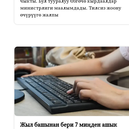
чыкты. Бул тууралуу Өзгөчө кырдаалдар
министрлиги маалымдады. Тилсиз жоону
өчүрүүгө жалпы
Жыл башынан бери 7 миңден ашык