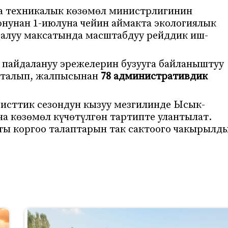
а техникалык көзөмөл министрлигинин
нунан 1-июлуна чейин аймакта экологиялык
 алуу максатында масштабдуу рейддик иш-
айдалануу эрежелерин бузууга байланыштуу
кталып, жалпысынан
78 административдик
исттик сезондун кызуу мезгилинде Ысык-
а көзөмөл күчөтүлгөн тартипте улантылат.
ы коргоо талаптарын так сактоого чакырылды