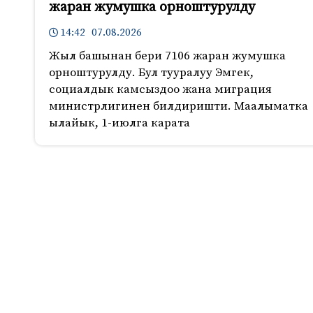
жаран жумушка орноштурулду
14:42 07.08.2026
Жыл башынан бери 7106 жаран жумушка
орноштурулду. Бул тууралуу Эмгек,
социалдык камсыздоо жана миграция
министрлигинен билдиришти. Маалыматка
ылайык, 1-июлга карата
179