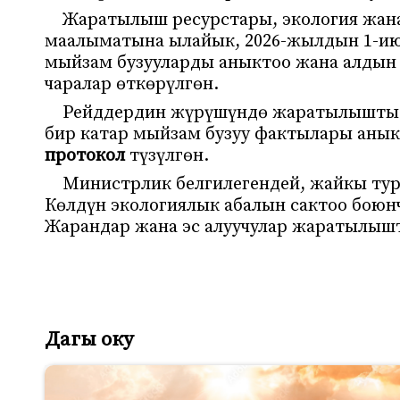
Жаратылыш ресурстары, экология жан
маалыматына ылайык, 2026-жылдын 1-ию
мыйзам бузууларды аныктоо жана алдын
чаралар өткөрүлгөн.
Рейддердин жүрүшүндө жаратылышты п
бир катар мыйзам бузуу фактылары аны
протокол
түзүлгөн.
Министрлик белгилегендей, жайкы тур
Көлдүн экологиялык абалын сактоо боюнч
Жарандар жана эс алуучулар жаратылышт
Дагы оку