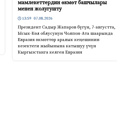
мамлекеттердин өкмөт башчылары
менен жолугушту
13:59 07.08.2026
Президент Садыр Жапаров бүгүн, 7-августта,
Ысык-Көл облусунун Чолпон-Ата шаарында
Евразия өкмөттөр аралык кеңешинин
кезектеги жыйынына катышуу үчүн
Кыргызстанга келген Евразия