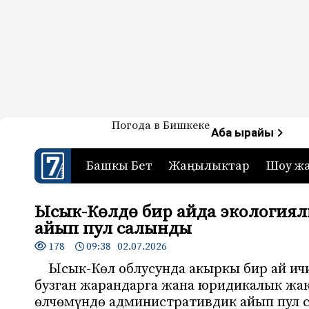
Жаңылыктар — Кыргызстан
Погода в Бишкеке
7-канал. Жаңылыктар 
Аба ырайы
Башкы Бет
Жаңылыктар
Шоу ж
Ысык-Көлдө бир айда экологиял
айып пул салынды
178
09:38 02.07.2026
Ысык-Көл облусунда акыркы бир ай и
бузган жарандарга жана юридикалык жа
өлчөмүндө административдик айып пул 