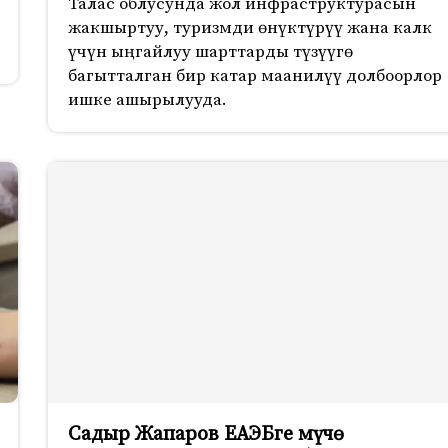
Талас облусунда жол инфраструктурасын
жакшыртуу, туризмди өнүктүрүү жана калк
үчүн ыңгайлуу шарттарды түзүүгө
багытталган бир катар маанилүү долбоорлор
ишке ашырылууда.
Садыр Жапаров ЕАЭБге мүчө