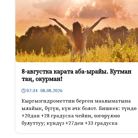
8-августка карата аба-ырайы. Кутман
таң, окурман!
07:34 08.08.2026
Кыргызгидрометтин берген маалыматына
ылайык, бүгүн, күн ачк болот. Бишкек: түндө
+20дан +28 градуска чейин, өзгөрүлмө
булуттуу; күндүз +27ден +33 градуска