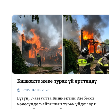
Бишкекте жеке турак үй өрттөндү
17:05 07.08.2026
Бүгүн, 7-августта Бишкектин Элебесов
көчөсүндө жайгашкан турак үйдөн өрт