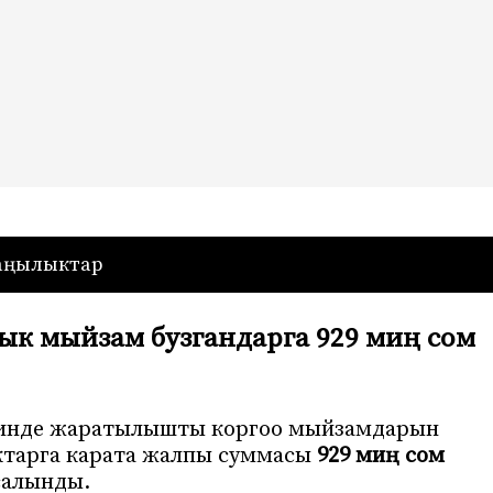
— Кыргызстан
аңылыктар
ык мыйзам бузгандарга 929 миң сом
чинде жаратылышты коргоо мыйзамдарын
ктарга карата жалпы суммасы
929 миң сом
салынды.