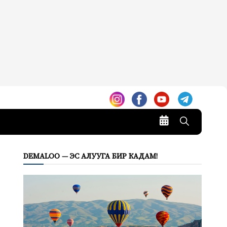
DEMALOO — ЭС АЛУУГА БИР КАДАМ!