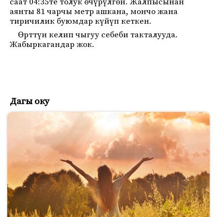
саат 04:35те толук өчүрүлгөн. Жалпысынан
аянты 81 чарчы метр ашкана, мончо жана
тиричилик буюмдар күйүп кеткен.
Өрттүн келип чыгуу себеби такталууда.
Жабыркагандар жок.
Дагы оку