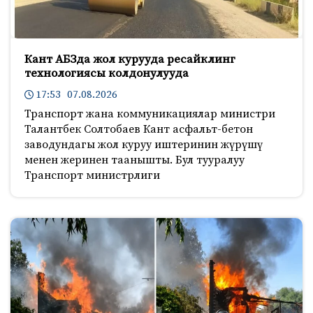
Кант АБЗда жол курууда ресайклинг
технологиясы колдонулууда
17:53 07.08.2026
Транспорт жана коммуникациялар министри
Талантбек Солтобаев Кант асфальт-бетон
заводундагы жол куруу иштеринин жүрүшү
менен жеринен таанышты. Бул тууралуу
Транспорт министрлиги