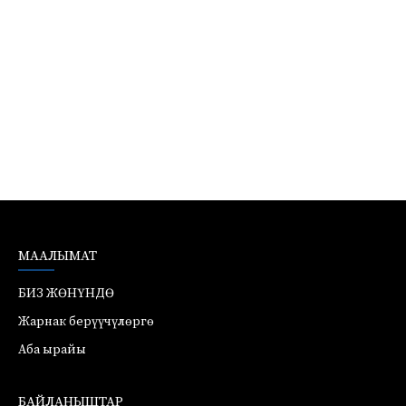
МААЛЫМАТ
БИЗ ЖӨНҮНДӨ
Жарнак берүүчүлөргө
Аба ырайы
БАЙЛАНЫШТАР