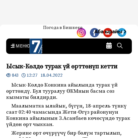
Жаңылыктар — Кыргызстан
Погода в Бишкеке
7-канал. Жаңылыктар —
Аба ырайы
Кыргызстан
MENU
Ысык-Көлдө турак үй өрттөнүп кетти
12:27 18.04.2022
843
Ысык-Көлдө Конкина айылында турак үй
өрттөндү. Бул тууралуу ӨКМнын басма сөз
кызматы билдирди.
Маалыматка ылайык, бүгүн, 18-апрель түнкү
саат 02:40 чамасында Жети-Өгүз районунун
Конкина айылынын З.Асанбаев көчөсүндө турак
үйдөн өрт чыккан.
Жерине өрт өчүрүүчү бир бөлүм тартылып,