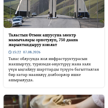
Таластын Өтмөк ашуусуна электр
мамычалары орнотулуп, 750 даана
жарыктандыруу коюлат
15:22 07.08.2026
Талас облусунда жол инфраструктурасын
жакшыртуу, туризмди өнүктүрүү жана калк
үчүн ыңгайлуу шарттарды түзүүгө багытталган
бир катар маанилүү долбоорлор ишке
ашырылууда.