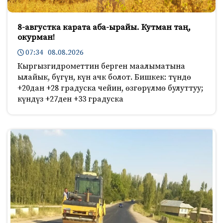
8-августка карата аба-ырайы. Кутман таң,
окурман!
07:34 08.08.2026
Кыргызгидрометтин берген маалыматына
ылайык, бүгүн, күн ачк болот. Бишкек: түндө
+20дан +28 градуска чейин, өзгөрүлмө булуттуу;
күндүз +27ден +33 градуска