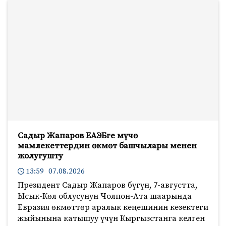
Садыр Жапаров ЕАЭБге мүчө
мамлекеттердин өкмөт башчылары менен
жолугушту
13:59 07.08.2026
Президент Садыр Жапаров бүгүн, 7-августта,
Ысык-Көл облусунун Чолпон-Ата шаарында
Евразия өкмөттөр аралык кеңешинин кезектеги
жыйынына катышуу үчүн Кыргызстанга келген