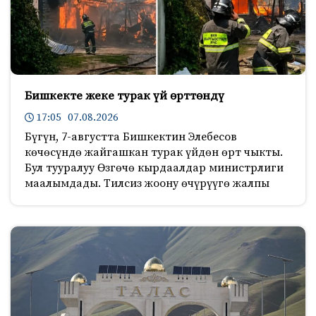
Бишкекте жеке турак үй өрттөндү
17:05 07.08.2026
Бүгүн, 7-августта Бишкектин Элебесов
көчөсүндө жайгашкан турак үйдөн өрт чыкты.
Бул тууралуу Өзгөчө кырдаалдар министрлиги
маалымдады. Тилсиз жоону өчүрүүгө жалпы