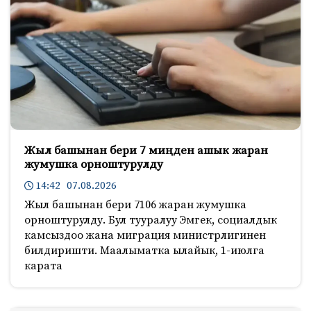
Жыл башынан бери 7 миңден ашык жаран
жумушка орноштурулду
14:42 07.08.2026
Жыл башынан бери 7106 жаран жумушка
орноштурулду. Бул тууралуу Эмгек, социалдык
камсыздоо жана миграция министрлигинен
билдиришти. Маалыматка ылайык, 1-июлга
карата