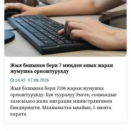
Жыл башынан бери 7 миңден ашык жаран
жумушка орноштурулду
14:42 07.08.2026
Жыл башынан бери 7106 жаран жумушка
орноштурулду. Бул тууралуу Эмгек, социалдык
камсыздоо жана миграция министрлигинен
билдиришти. Маалыматка ылайык, 1-июлга
карата