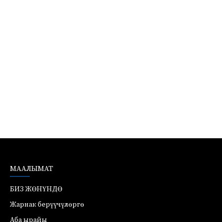
МААЛЫМАТ
БИЗ ЖӨНҮНДӨ
Жарнак берүүчүлөргө
Аба ырайы