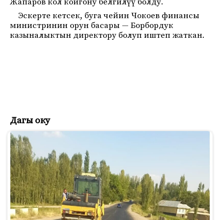
Жапаров кол койгону белгилүү болду.
Эскерте кетсек, буга чейин Чокоев финансы
министринин орун басары — Борбордук
казыналыктын директору болуп иштеп жаткан.
Дагы оку