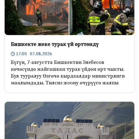
Бишкекте жеке турак үй өрттөндү
17:05 07.08.2026
Бүгүн, 7-августта Бишкектин Элебесов
көчөсүндө жайгашкан турак үйдөн өрт чыкты.
Бул тууралуу Өзгөчө кырдаалдар министрлиги
маалымдады. Тилсиз жоону өчүрүүгө жалпы