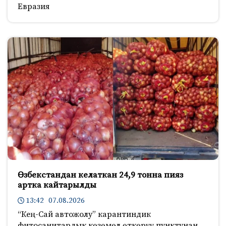
Евразия
Өзбекстандан келаткан 24,9 тонна пияз
артка кайтарылды
13:42 07.08.2026
“Кең-Сай автожолу” карантиндик
фитосанитардык көзөмөл өткөрүү пунктунан