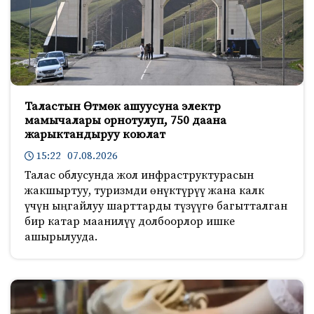
Таластын Өтмөк ашуусуна электр
мамычалары орнотулуп, 750 даана
жарыктандыруу коюлат
15:22 07.08.2026
Талас облусунда жол инфраструктурасын
жакшыртуу, туризмди өнүктүрүү жана калк
үчүн ыңгайлуу шарттарды түзүүгө багытталган
бир катар маанилүү долбоорлор ишке
ашырылууда.