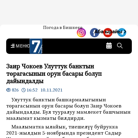
Жаңылыктар — Кыргызстан
Погода в Бишкеке
7-канал. Жаңылыктар —
Аба ырайы
Кыргызстан
MENU
Заир Чокоев Улуттук банктын
төрагасынын орун басары болуп
дайындалды
16:52 10.11.2021
826
Улуттук банктын башкармалыгынын
төрагасынын орун басары болуп Заир Чокоев
дайындалды. Бул тууралуу мамлекет башчынын
маалымат кызматы билдирди.
Маалыматка ылайык, тиешелүү буйрукка
2021-жылдын 5-ноябрында президент Садыр