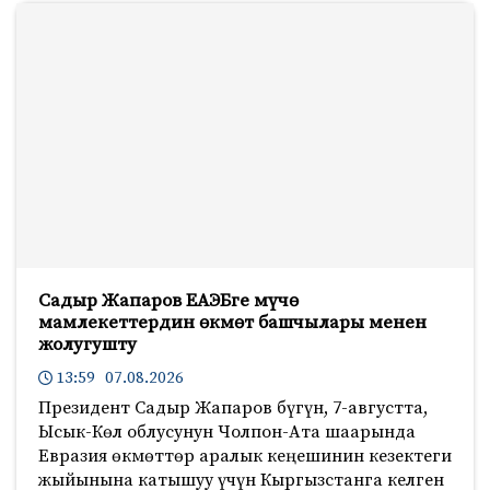
Садыр Жапаров ЕАЭБге мүчө
мамлекеттердин өкмөт башчылары менен
жолугушту
13:59 07.08.2026
Президент Садыр Жапаров бүгүн, 7-августта,
Ысык-Көл облусунун Чолпон-Ата шаарында
Евразия өкмөттөр аралык кеңешинин кезектеги
жыйынына катышуу үчүн Кыргызстанга келген