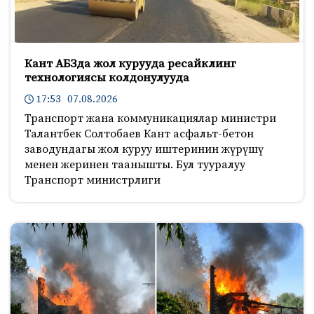
Кант АБЗда жол курууда ресайклинг
технологиясы колдонулууда
17:53 07.08.2026
Транспорт жана коммуникациялар министри
Талантбек Солтобаев Кант асфальт-бетон
заводундагы жол куруу иштеринин жүрүшү
менен жеринен таанышты. Бул тууралуу
Транспорт министрлиги