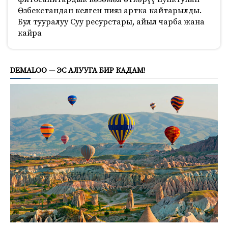
Өзбекстандан келген пияз артка кайтарылды.
Бул тууралуу Суу ресурстары, айыл чарба жана
кайра
827
DEMALOO — ЭС АЛУУГА БИР КАДАМ!