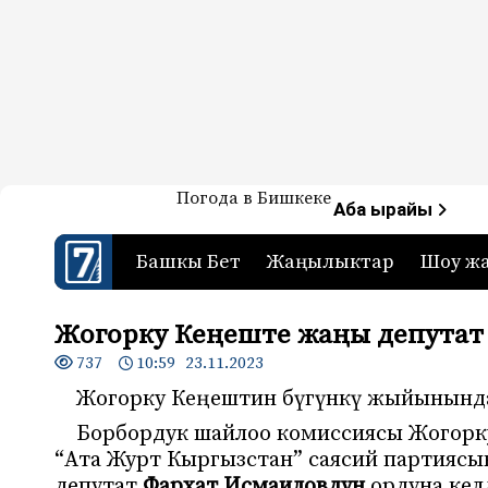
Жаңылыктар — Кыргызстан
Погода в Бишкеке
7-канал. Жаңылыктар 
Аба ырайы
Башкы Бет
Жаңылыктар
Шоу ж
Жогорку Кеңеште жаңы депутат 
737
10:59 23.11.2023
Жогорку Кеңештин бүгүнкү жыйынынд
Борбордук шайлоо комиссиясы Жогорк
“Ата Журт Кыргызстан” саясий партияс
депутат
Фархат Исмаиловдун
ордуна кел