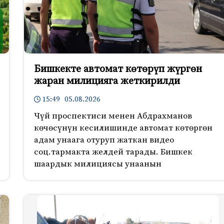
Бишкекте автомат көтөрүп жүргөн
жаран милицияга жеткирилди
15:49 05.08.2026
Чүй проспектиси менен Абдрахманов
көчөсүнүн кесилишинде автомат көтөргөн
адам унаага отуруп жаткан видео
соц.тармакта желдей тарады. Бишкек
шаардык милициясы унаанын