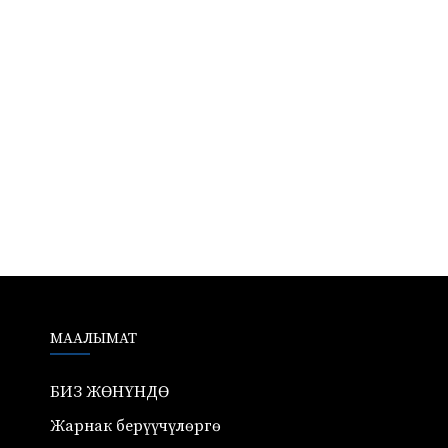
738
МААЛЫМАТ
БИЗ ЖӨНҮНДӨ
Жарнак берүүчүлөргө