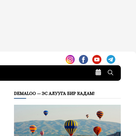
DEMALOO — ЭС АЛУУГА БИР КАДАМ!