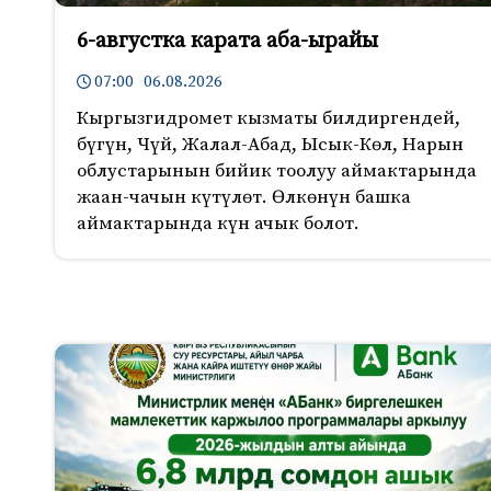
6-августка карата аба-ырайы
07:00 06.08.2026
Кыргызгидромет кызматы билдиргендей,
бүгүн, Чүй, Жалал-Абад, Ысык-Көл, Нарын
облустарынын бийик тоолуу аймактарында
жаан-чачын күтүлөт. Өлкөнүн башка
аймактарында күн ачык болот.