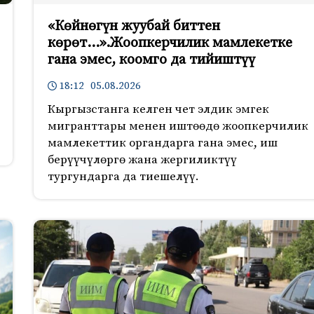
«Көйнөгүн жуубай биттен
көрөт…».Жоопкерчилик мамлекетке
гана эмес, коомго да тийиштүү
18:12 05.08.2026
Кыргызстанга келген чет элдик эмгек
мигранттары менен иштөөдө жоопкерчилик
мамлекеттик органдарга гана эмес, иш
берүүчүлөргө жана жергиликтүү
тургундарга да тиешелүү.