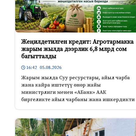
Жеңилдетилген кредит: Агротармакка
жарым жылда дээрлик 6,8 млрд сом
багытталды
16:42 05.08.2026
Жарым жылда Суу ресурстары, айыл чарба
жана кайра иштетүү өнөр жайы
министрлиги менен «АБанк» ААК
биргеликте айыл чарбаны жана ишкердикти