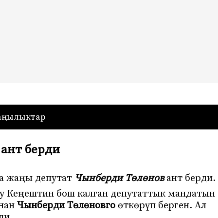
— Кыргызстан
аңылыктар
ант берди
а жаңы депутат
Чынберди Төлөнов
ант берди.
у Кеңештин бош калган депутаттык мандатын
ынан
Чынберди Төлөновго
өткөрүп берген. А
л
ди.