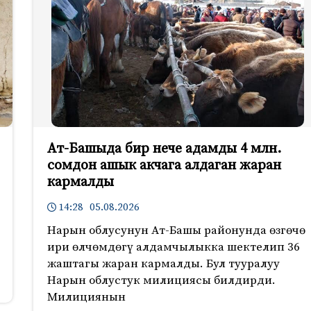
Ат-Башыда бир нече адамды 4 млн.
сомдон ашык акчага алдаган жаран
кармалды
14:28 05.08.2026
Нарын облусунун Ат-Башы районунда өзгөчө
ири өлчөмдөгү алдамчылыкка шектелип 36
жаштагы жаран кармалды. Бул тууралуу
Нарын облустук милициясы билдирди.
Милициянын