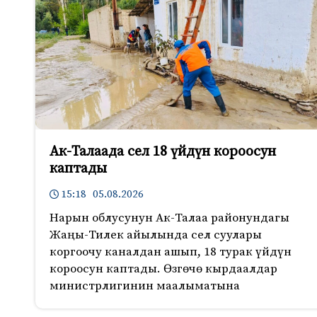
Ак-Талаада сел 18 үйдүн короосун
каптады
15:18 05.08.2026
Нарын облусунун Ак-Талаа районундагы
Жаңы-Тилек айылында сел суулары
коргоочу каналдан ашып, 18 турак үйдүн
короосун каптады. Өзгөчө кырдаалдар
министрлигинин маалыматына