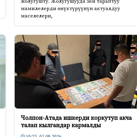
жолугушту. Жолугушууда эки тараптуу
мамилелерди өнүктүрүүнүн актуалдуу
маселелери,
Чолпон-Атада ишкерди коркутуп акча
талап кылгандар кармалды
10:23 07.08.2026