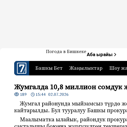
Жаңылыктар — Кыргызстан
Погода в Бишкеке
7-канал. Жаңылыктар 
Аба ырайы
Башкы Бет
Жаңылыктар
Шоу ж
Жумгалда 10,8 миллион сомдук 
189
15:44 02.07.2026
Жумгал районунда мыйзамсыз түрдө же
кайтарылды. Бул тууралуу Башкы прокур
Маалыматка ылайык, райондук проку
сакталышы боюнча жүргүзүлгөн текшерү