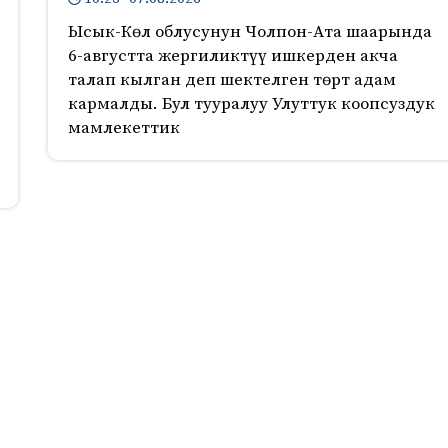
Ысык-Көл облусунун Чолпон-Ата шаарында
6-августта жергиликтүү ишкерден акча
талап кылган деп шектелген төрт адам
кармалды. Бул тууралуу Улуттук коопсуздук
мамлекеттик