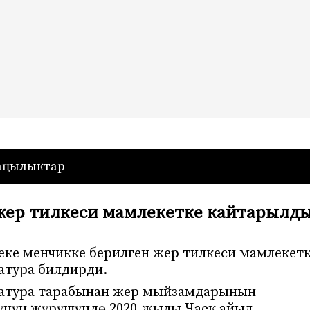
— Кыргызстан
аңылыктар
жер тилкеси мамлекетке кайтарылд
ке менчикке берилген жер тилкеси мамлекет
атура билдирди.
ратура тарабынан жер мыйзамдарынын
үнүн жүрүшүндө 2020-жылы Чаек айыл