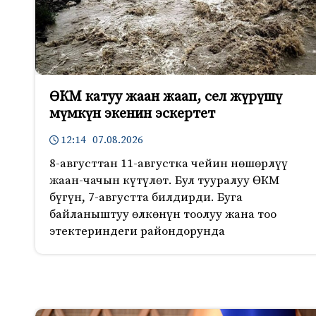
ӨКМ катуу жаан жаап, сел жүрүшү
мүмкүн экенин эскертет
12:14 07.08.2026
8-августтан 11-августка чейин нөшөрлүү
жаан-чачын күтүлөт. Бул тууралуу ӨКМ
бүгүн, 7-августта билдирди. Буга
байланыштуу өлкөнүн тоолуу жана тоо
этектериндеги райондорунда