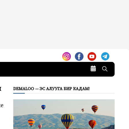
ы
DEMALOO — ЭС АЛУУГА БИР КАДАМ!
ке