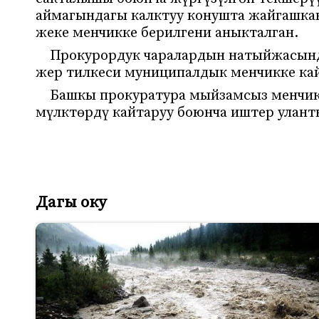
аймагындагы калктуу конушта жайгашк
жеке менчикке берилгени аныкталган.
Прокурордук чаралардын натыйжасын
жер тилкеси муниципалдык менчикке ка
Башкы прокуратура мыйзамсыз менчи
мүлктөрдү кайтаруу боюнча иштер улан
Дагы оку