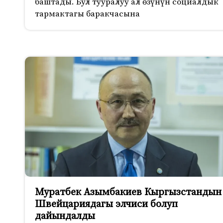
баштады. Бул тууралуу ал өзүнүн социалдык
тармактагы баракчасына
Муратбек Азымбакиев Кыргызстандын
Швейцариядагы элчиси болуп
дайындалды