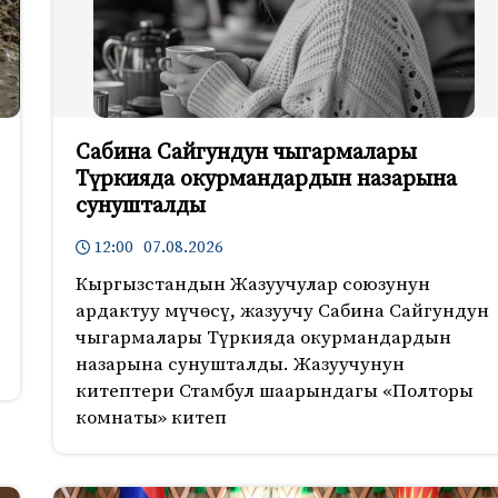
Сабина Сайгундун чыгармалары
Түркияда окурмандардын назарына
сунушталды
12:00 07.08.2026
Кыргызстандын Жазуучулар союзунун
ардактуу мүчөсү, жазуучу Сабина Сайгундун
чыгармалары Түркияда окурмандардын
назарына сунушталды. Жазуучунун
китептери Стамбул шаарындагы «Полторы
комнаты» китеп