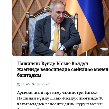
Пашинян: Күндү Ысык-Көлдүн
жээгинде велосипедде сейилдөө менен
баштадым
11:45 07.08.2026
Армениянын премьер-министри Никол
Пашинян күндү Ысык-Көлдүн жээгинде 30
чакырымдык велосипеддик жүрүш менен