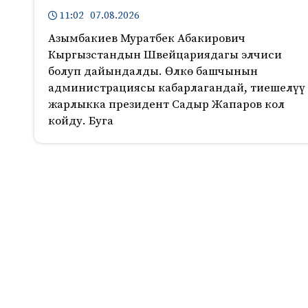
11:02 07.08.2026
Азымбакиев Муратбек Абакирович
Кыргызстандын Швейцариядагы элчиси
болуп дайындалды. Өлкө башчынын
администрациясы кабарлагандай, тиешелүү
жарлыкка президент Садыр Жапаров кол
койду. Буга
190