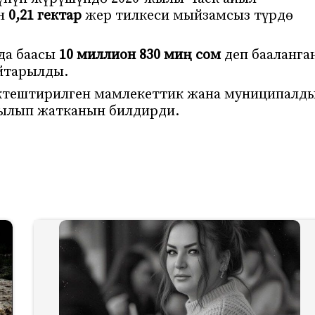
ан
0,21 гектар
жер тилкеси мыйзамсыз түрдө
да баасы
10 миллион 830 миң сом
деп бааланга
йтарылды.
ктештирилген мамлекеттик жана муниципалд
тылып жатканын билдирди.