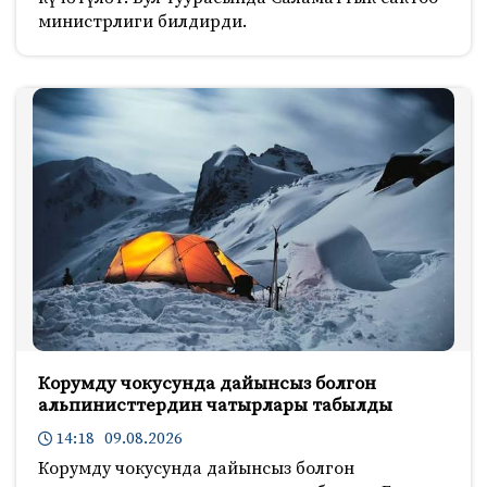
министрлиги билдирди.
Корумду чокусунда дайынсыз болгон
альпинисттердин чатырлары табылды
14:18 09.08.2026
Корумду чокусунда дайынсыз болгон