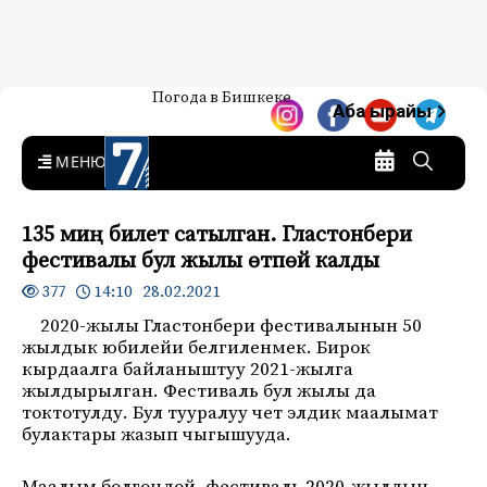
Жаңылыктар — Кыргызстан
Погода в Бишкеке
7-канал. Жаңылыктар —
Аба ырайы
Кыргызстан
MENU
135 миң билет сатылган. Гластонбери
фестивалы бул жылы өтпөй калды
14:10 28.02.2021
377
2020-жылы Гластонбери фестивалынын 50
жылдык юбилейи белгиленмек. Бирок
кырдаалга байланыштуу 2021-жылга
жылдырылган. Фестиваль бул жылы да
токтотулду. Бул тууралуу чет элдик маалымат
булактары жазып чыгышууда.