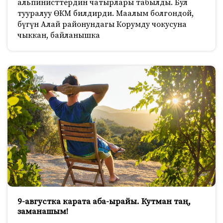
альпинисттердин чатырлары табылды. Бул
тууралуу ӨКМ билдирди. Маалым болгондой,
бүгүн Алай районундагы Корумду чокусуна
чыккан, байланышка
9-августка карата аба-ырайы. Кутман таң,
заманашым!