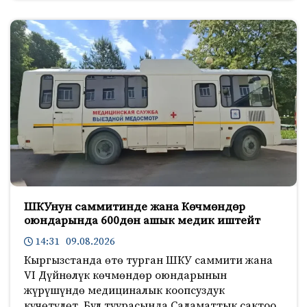
ШКУнун саммитинде жана Көчмөндөр
оюндарында 600дөн ашык медик иштейт
14:31 09.08.2026
Кыргызстанда өтө турган ШКУ саммити жана
VI Дүйнөлүк көчмөндөр оюндарынын
жүрүшүндө медициналык коопсуздук
күчөтүлөт. Бул туурасында Саламаттык сактоо