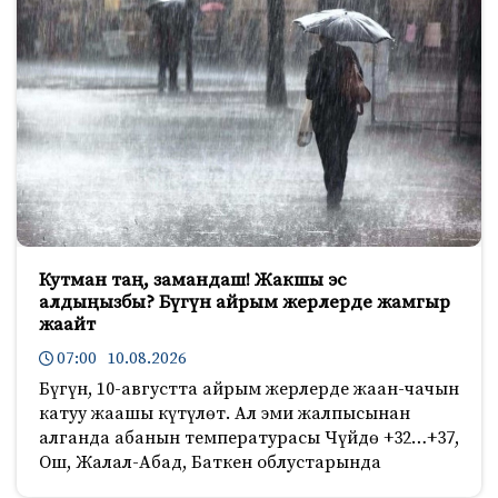
Кутман таң, замандаш! Жакшы эс
алдыңызбы? Бүгүн айрым жерлерде жамгыр
жаайт
07:00 10.08.2026
Бүгүн, 10-августта айрым жерлерде жаан-чачын
катуу жаашы күтүлөт. Ал эми жалпысынан
алганда абанын температурасы Чүйдө +32…+37,
Ош, Жалал-Абад, Баткен облустарында