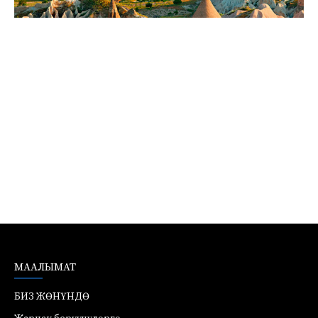
МААЛЫМАТ
БИЗ ЖӨНҮНДӨ