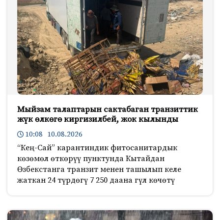
Мыйзам талаптарын сактабаган транзиттик
жүк өлкөгө киргизилбей, жок кылынды
10:08 10.08.2026
“Кең-Сай” карантиндик фитосанитардык
көзөмөл өткөрүү пунктунда Кытайдан
Өзбекстанга транзит менен ташылып келе
жаткан 24 түрдөгү 7 250 даана гүл көчөтү