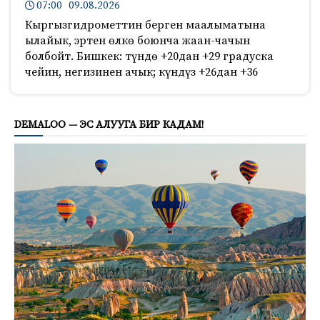
07:00 09.08.2026
Кыргызгидрометтин берген маалыматына
ылайык, эртен өлкө боюнча жаан-чачын
болбойт. Бишкек: түндө +20дан +29 градуска
чейин, негизинен ачык; күндүз +26дан +36
378
DEMALOO — ЭС АЛУУГА БИР КАДАМ!