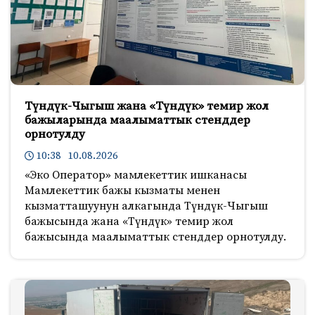
Түндүк-Чыгыш жана «Түндүк» темир жол
бажыларында маалыматтык стенддер
орнотулду
10:38 10.08.2026
«Эко Оператор» мамлекеттик ишканасы
Мамлекеттик бажы кызматы менен
кызматташуунун алкагында Түндүк-Чыгыш
бажысында жана «Түндүк» темир жол
бажысында маалыматтык стенддер орнотулду.