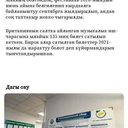
Маалым болгондой, фестиваль 2020-жылдын
июнь айына белгиленип кырдаалга
байланыштуу сентябрга жылдырылып, андан
соң таптакыр жокко чыгарылды.
Британиянын салтка айланган музыкалык иш-
чарасына ылайык 135 миң билет сатылып
кеткен. Бирок алар сатылган билеттер 2021-
жылы да жарактуу болот деп күйөрмандарын
тынчтандырышкан.
Дагы оку