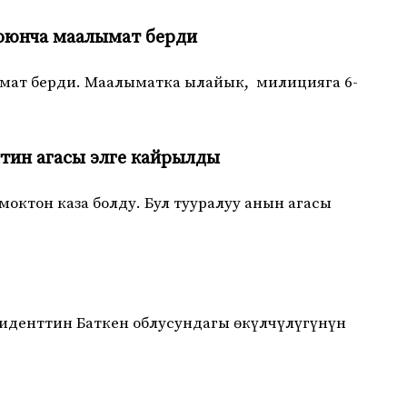
боюнча маалымат берди
ымат берди. Маалыматка ылайык, милицияга 6-
ттин агасы элге кайрылды
октон каза болду. Бул тууралуу анын агасы
зиденттин Баткен облусундагы өкүлчүлүгүнүн