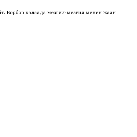
йт. Борбор калаада мезгил-мезгил менен жаан