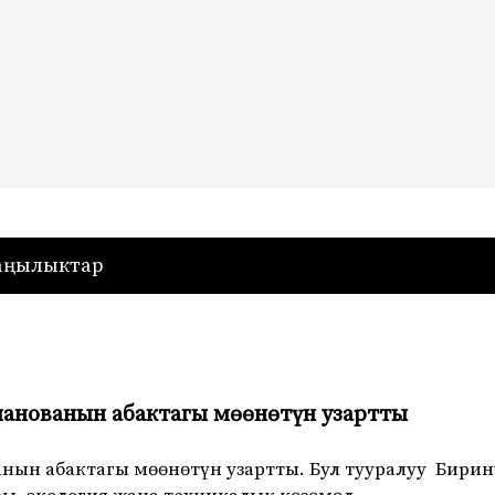
— Кыргызстан
аңылыктар
манованын абактагы мөөнөтүн узартты
нын абактагы мөөнөтүн узартты. Бул тууралуу Бири