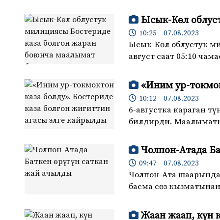
Ысык-Көл облус
10:25 07.08.2023
Ысык-Көл облустук м
август саат 05:10 ча
«Иним ур-токмок
10:12 07.08.2023
6-августка караган т
билдирди. Маалыматк
Чолпон-Атада Ба
09:47 07.08.2023
Чолпон-Ата шаарында 
басма сөз кызматына
Жаан жаап, күн 