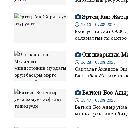
жаратылыш ресурстар
Эртең Көк-Жарда
17:13 07.08.2023
8-августта саат 09:00
саламаттыкты сактоо
Ош шаарында Ма
16:28 07.08.2023
Санталат Аманова Ош
Бакытбек Жетигенов к
Баткен-Боз-Адыр
15:47 07.08.2023
Баткен-Боз-Адыр унаа
министрлигинен билд