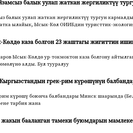
замсыз балык уулап жаткан жергиликтүү тур
з балык уулап жаткан жергиликтүү тургун кармалды
атка ылайык, Ысык-Көл ОИИБдин туристтик-эколог
-Көлдө каза болгон 23 жаштагы жигиттин иши
ров Ысык-Көлдө ур-токмоктон каза болгону айтылга
өмөлүнө алды. Бул тууралуу
ыргызстандын грек-рим күрөшүнүн балбандар
рим күрөшү боюнча балбандары Минск шаарында (Бе
Дене тарбия жана
о жакын бааланган тамеки буюмдарын мамлеке