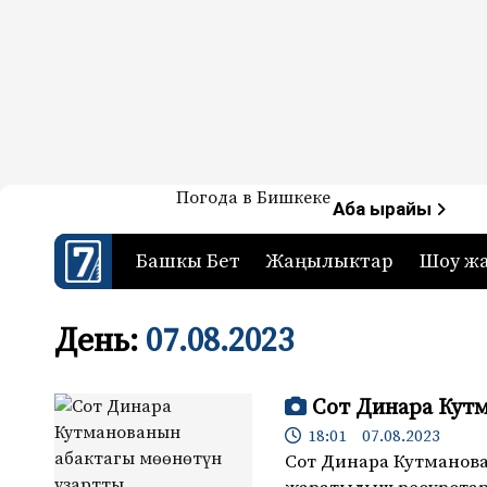
Жаңылыктар — Кыргызстан
Погода в Бишкеке
7-канал. Жаңылыктар 
Аба ырайы
Башкы Бет
Жаңылыктар
Шоу ж
День:
07.08.2023
Сот Динара Кут
18:01 07.08.2023
Сот Динара Кутманова