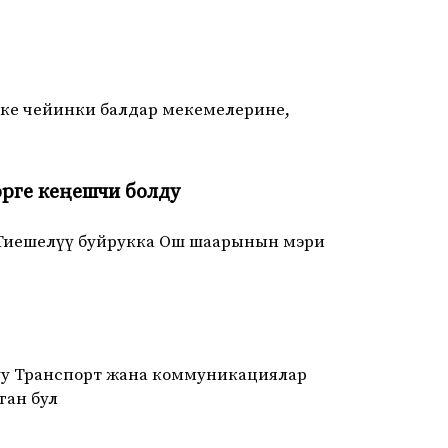
тепке чейинки балдар мекемелерине,
рге кеңешчи болду
Тиешелүү буйрукка Ош шаарынын мэри
луу Транспорт жана коммуникациялар
ган бул