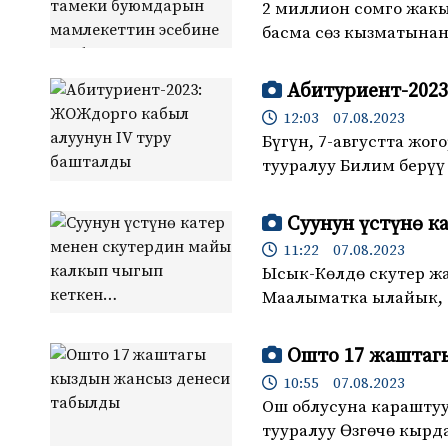
2 миллион сомго жак
басма сөз кызматына
Абитуриент-2023
12:03 07.08.2023
Бүгүн, 7-августта жо
тууралуу Билим берү
Суунун үстүнө к
11:22 07.08.2023
Ысык-Көлдө скутер жа
Маалыматка ылайык, 
Ошто 17 жаштаг
10:55 07.08.2023
Ош облусуна карашту
тууралуу Өзгөчө кыр