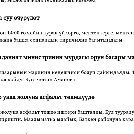
ы, экология жана техникалык көзөмөл
 суу өчүрүлөт
 дөн 14:00 гө чейин турак үйлөргө, мектептерге, мек
 жана башка социалдык-тиричилик багытындагы
даният министринин мурдагы орун басары мэ
 шаарынын мэринин кеңешчиси болуп дайындалды. 
ол койду. Буга чейин Аманова
 унаа жолуна асфальт төшөлүүдө
 жолуна асфальт төшөө иштери башталды. Бул туура
иришти. Маалыматка ылайык, Баткен районуна кара