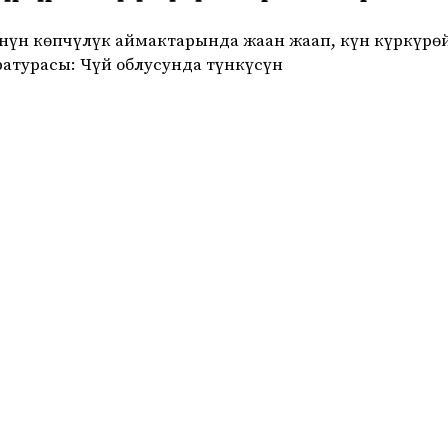
көнүн көпчүлүк аймактарында жаан жаап, күн күркүрө
атурасы: Чүй облусунда түнкүсүн