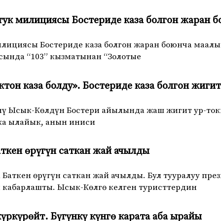
тук милициясы Бостериде каза болгон жаран 
илициясы Бостериде каза болгон жаран боюнча маал
масында “103” кызматынан “Золотые
тон каза болду». Бостериде каза болгон жиги
үнү Ысык-Көлдүн Бостери айылында жаш жигит ур-токм
а ылайык, анын иниси
ткен өрүгүн саткан жай ачылды
Баткен өрүгүн саткан жай ачылды. Бул тууралуу пре
н кабарлашты. Ысык-Көлгө келген туристтердин
күркүрөйт. Бүгүнкү күнгө карата аба ырайы