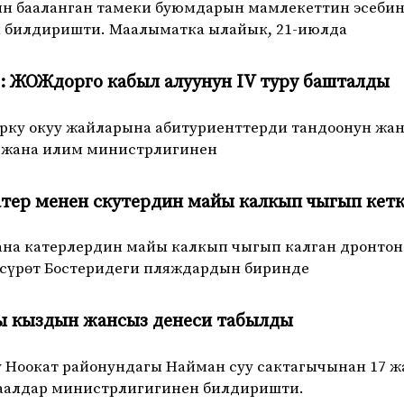
ын бааланган тамеки буюмдарын мамлекеттин эсеби
н билдиришти. Маалыматка ылайык, 21-июлда
: ЖОЖдорго кабыл алуунун IV туру башталды
горку окуу жайларына абитуриенттерди тандоонун жан
ү жана илим министрлигинен
атер менен скутердин майы калкып чыгып кет
на катерлердин майы калкып чыгып калган дронтон 
сүрөт Бостеридеги пляждардын биринде
ы кыздын жансыз денеси табылды
у Ноокат районундагы Найман суу сактагычынан 17 
даалдар министрлигигинен билдиришти.