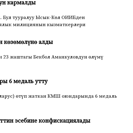
гун кармалды
. Бул тууралуу Ысык-Көл ОИИБден
иялык милициянын кызматкерлери
н көзөмөлүнө алды
н 23 жаштагы Бекбол Аманкуловдун өлүмү
ы 6 медаль утту
ларус) өтүп жаткан КМШ оюндарында 6 медаль
ттин эсебине конфискациялады