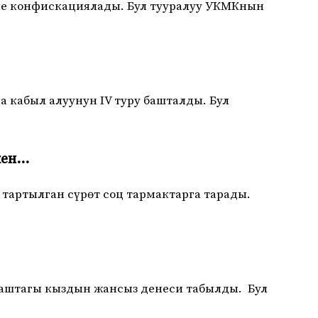
не конфискациялады. Бул тууралуу УКМКнын
а кабыл алуунун IV туру башталды. Бул
кен…
тартылган сүрөт соц тармактарга тарады.
жаштагы кыздын жансыз денеси табылды. Бул