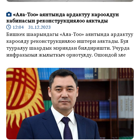
«Ала-Тоо» аянтында ардактуу кароолдун
кабинасын реконструкциялоо аяктады
12:04 31.12.2023
Бишкек шаарындагы «Ала-Тоо» аянтында ардактуу
кароолду реконструкциялоо иштери аяктады. Бул
тууралуу шаардык мэриядан билдиришти. Учурда
инфракызыл жылыткыч орнотулду. Ошондой эле