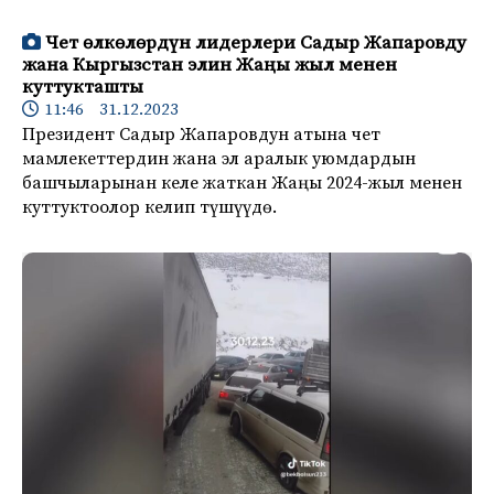
Чет өлкөлөрдүн лидерлери Садыр Жапаровду
жана Кыргызстан элин Жаңы жыл менен
куттукташты
11:46 31.12.2023
Президент Садыр Жапаровдун атына чет
мамлекеттердин жана эл аралык уюмдардын
башчыларынан келе жаткан Жаңы 2024-жыл менен
куттуктоолор келип түшүүдө.