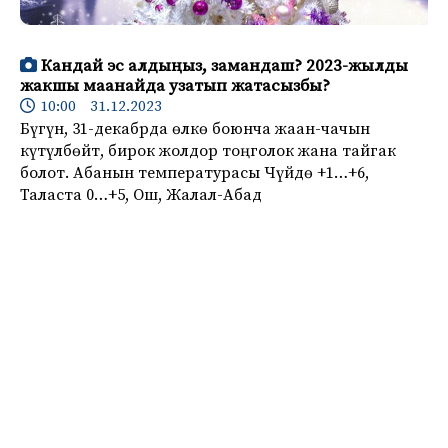
Кандай эс алдыңыз, замандаш? 2023-жылды
жакшы маанайда узатып жатасызбы?
10:00 31.12.2023
Бүгүн, 31-декабрда өлкө боюнча жаан-чачын
күтүлбөйт, бирок жолдор тоңголок жана тайгак
болот. Абанын температурасы Чүйдө +1…+6,
Таласта 0…+5, Ош, Жалал-Абад