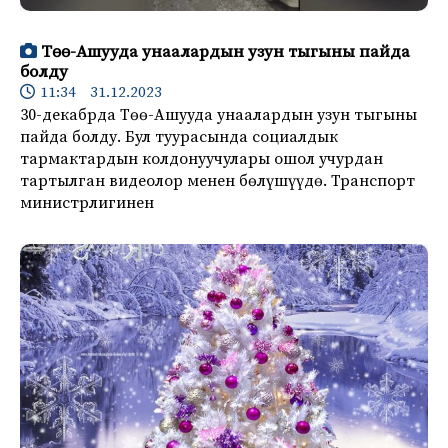
Төө-Ашууда унаалардын узун тыгыны пайда
болду
11:34 31.12.2023
30-декабрда Төө-Ашууда унаалардын узун тыгыны
пайда болду. Бул туурасында социалдык
тармактардын колдонуучулары ошол учурдан
тартылган видеолор менен бөлүшүүдө. Транспорт
министрлигинен