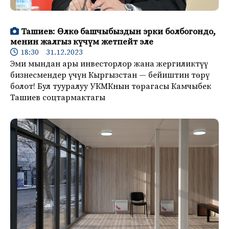
Ташиев: Өлкө башчыбыздын эрки болбогондо,
менин жалгыз күчүм жетпейт эле
18:30 31.12.2023
Эми мындан ары инвесторлор жана жергиликтүү
бизнесмендер үчүн Кыргызстан — бейиштин төрү
болот! Бул тууралуу УКМКнын төрагасы Камчыбек
Ташиев соцтармактагы