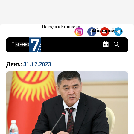
Жаңылыктар — Кыргызстан
Погода в Бишкеке
7-канал. Жаңылыктар —
Аба ырайы
Кыргызстан
MENU
День:
31.12.2023