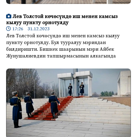
Лев Толстой көчөсүндө иш менен камсыз
кылуу пункту орнотулду
17:26 31.12.2023
Лев Толстой көчөсүндө иш менен камсыз кылуу
пункту орнотулду. Бул тууралуу мэриядан
билдиришти. Бишкек шаарынын мэри Айбек
Жунушалиевдин тапшырмасынын алкагында