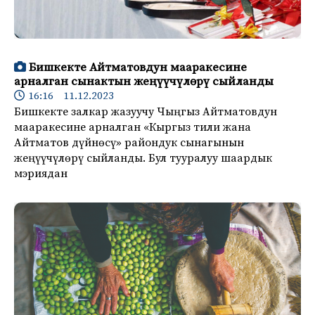
Бишкекте Айтматовдун мааракесине
арналган сынактын жеңүүчүлөрү сыйланды
16:16 11.12.2023
Бишкекте залкар жазуучу Чыңгыз Айтматовдун
мааракесине арналган «Кыргыз тили жана
Айтматов дүйнөсү» райондук сынагынын
жеңүүчүлөрү сыйланды. Бул тууралуу шаардык
мэриядан