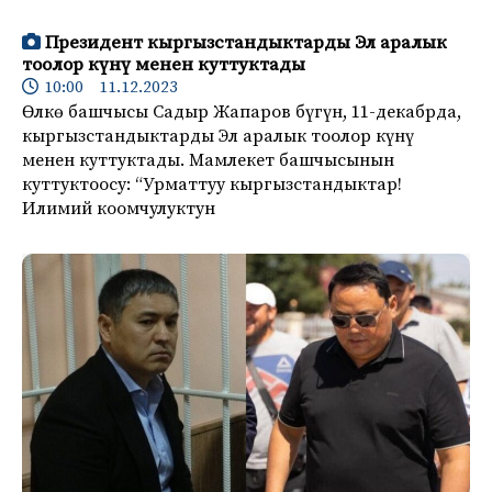
Президент кыргызстандыктарды Эл аралык
тоолор күнү менен куттуктады
10:00 11.12.2023
Өлкө башчысы Садыр Жапаров бүгүн, 11-декабрда,
кыргызстандыктарды Эл аралык тоолор күнү
менен куттуктады. Мамлекет башчысынын
куттуктоосу: “Урматтуу кыргызстандыктар!
Илимий коомчулуктун