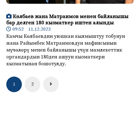
Көлбаев жана Матраимов менен байланышы
бар делген 180 кызматкер иштен алынды
09:52 11.12.2023
Камчы Көлбаевдин уюшкан кылмыштуу тобунун
жана Райымбек Матраимовдун мафиясынын
мүчөлөрү менен байланышы үчүн мамлекеттик
органдардын 180ден ашуун кызматкери
кызматынан бошотулду.
Навигация
1
2
по
записям