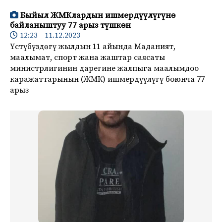
Быйыл ЖМКлардын ишмердүүлүгүнө
байланыштуу 77 арыз түшкөн
12:23 11.12.2023
Үстүбүздөгү жылдын 11 айында Маданият,
маалымат, спорт жана жаштар саясаты
министрлигинин дарегине жалпыга маалымдоо
каражаттарынын (ЖМК) ишмердүүлүгү боюнча 77
арыз