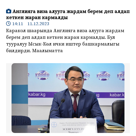
Англияга виза алууга жардам берем деп алдап
кеткен жаран кармалды
14:11 11.12.2023
Каракол шаарында Англияга виза алууга жардам
берем деп алдап кеткен жаран кармалды. Бул
тууралуу Ысык-Көл ички иштер башкармалыгы
билдирди. Маалыматта