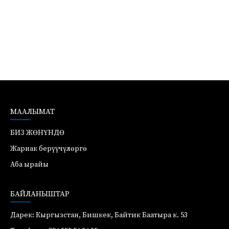
МААЛЫМАТ
БИЗ ЖӨНҮНДӨ
Жарнак берүүчүлөргө
Аба ырайы
БАЙЛАНЫШТАР
Дарек: Кыргызстан, Бишкек, Байтик Баатыра к. 53