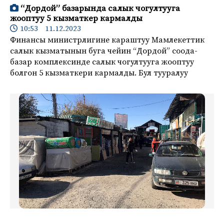
“Дордой” базарында салык чогултууга
жооптуу 5 кызматкер кармалды
10:53 11.12.2023
Финансы министрлигине караштуу Мамлекеттик
салык кызматынын буга чейин “Дордой” соода-
базар комплексинде салык чогултууга жооптуу
болгон 5 кызматкери кармалды. Бул тууралуу