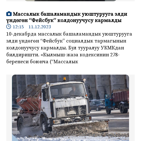
Массалык башаламандык уюштурууга элди
үндөгөн “Фейсбук” колдонуучусу кармалды
12:15 11.12.2023
10-декабрда массалык башаламандык уюштурууга
элди үндөгөн “Фейсбук” социалдык тармагынын
колдонуучусу кармалды. Бул тууралуу УКМКдан
билдиришти. «Кылмыш-жаза кодексинин 278-
беренеси боюнча (“Массалык