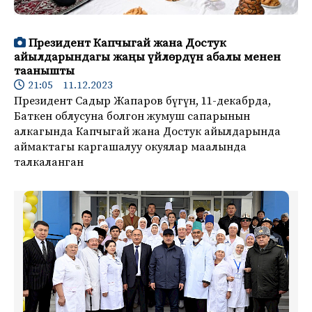
Президент Капчыгай жана Достук
айылдарындагы жаңы үйлөрдүн абалы менен
таанышты
21:05 11.12.2023
Президент Садыр Жапаров бүгүн, 11-декабрда,
Баткен облусуна болгон жумуш сапарынын
алкагында Капчыгай жана Достук айылдарында
аймактагы каргашалуу окуялар маалында
талкаланган