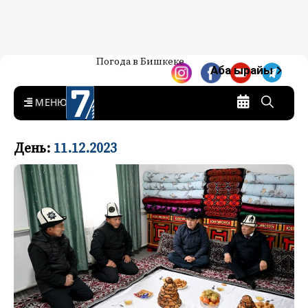
Жаңылыктар — Кыргызстан
Погода в Бишкеке
7-канал. Жаңылыктар —
Аба ырайы
Кыргызстан
MENU
День:
11.12.2023