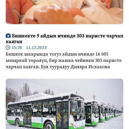
Бишкекте 9 айдын ичинде 303 наристе чарчап
калган
15:28 11.12.2023
Бишкек шаарында тогуз айдын ичинде 16 605
ымыркай төрөлүп, бир жашка чейинки 303 наристе
чарчап калган. Бул тууралуу Диляра Искакова