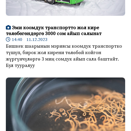
Эми коомдук транспортто жол кире
төлөбөгөндөргө 3000 сом айып салынат
14:40 11.12.2023
Бишкек шаарынын мэриясы коомдук транспортко
түшүп, бирок жол кирени төлөбөй койгон
жүргүнчүлөргө 3 миң сомдук айып сала баштайт.
Бул тууралуу