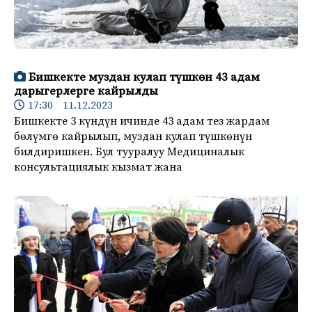
Бишкекте муздан кулап түшкөн 43 адам
дарыгерлерге кайрылды
17:30 11.12.2023
Бишкекте 3 күндүн ичинде 43 адам тез жардам
бөлүмгө кайрылып, муздан кулап түшкөнүн
билдиришкен. Бул тууралуу Медициналык
консультациялык кызмат жана