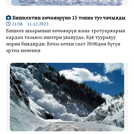
Бишкектин көчөлөрүнө 15 тонна туз чачылды
11:58 11.12.2023
Бишкек шаарынын көчөлөрүн жана тротуарларын
кардан тазалоо иштери уланууда. Бул тууралуу
мэрия билдирди. Кечээ кечки саат 20:00дөн бүгүн
эртең мененки