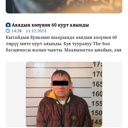
Аялдын көзүнөн 60 курт алынды
14:28 11.12.2023
Кытайдын Куньмин шаарында аялдын көзүнөн 60
тирүү мите курт алынды. Бул тууралуу The Sun
басылмасы жазып чыкты. Маалыматка ылайык, аял