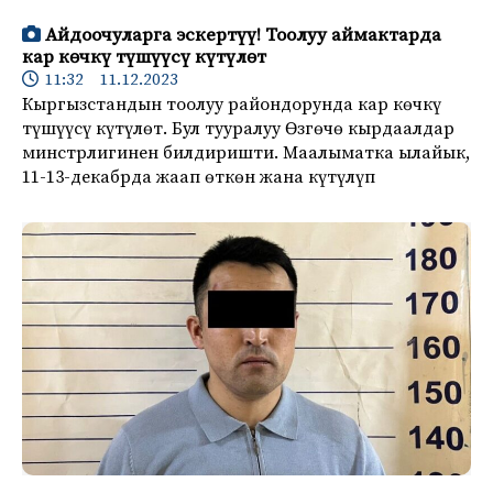
Айдоочуларга эскертүү! Тоолуу аймактарда
кар көчкү түшүүсү күтүлөт
11:32 11.12.2023
Кыргызстандын тоолуу райондорунда кар көчкү
түшүүсү күтүлөт. Бул тууралуу Өзгөчө кырдаалдар
минстрлигинен билдиришти. Маалыматка ылайык,
11-13-декабрда жаап өткөн жана күтүлүп