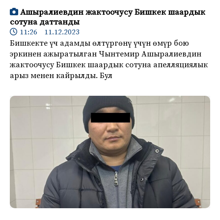
Ашыралиевдин жактоочусу Бишкек шаардык
сотуна даттанды
11:26 11.12.2023
Бишкекте үч адамды өлтүргөнү үчүн өмүр бою
эркинен ажыратылган Чынтемир Ашыралиевдин
жактоочусу Бишкек шаардык сотуна апелляциялык
арыз менен кайрылды. Бул