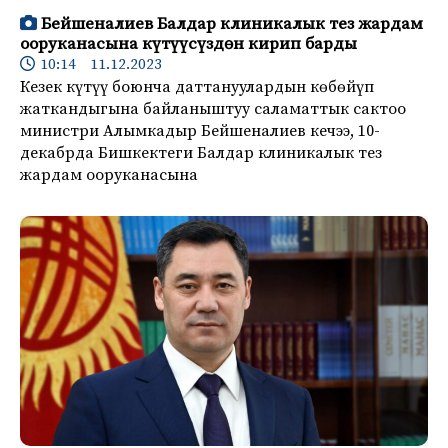
Бейшеналиев Балдар клиникалык тез жардам
ооруканасына күтүүсүздөн кирип барды
10:14 11.12.2023
Кезек күтүү боюнча даттануулардын көбөйүп
жаткандыгына байланыштуу саламаттык сактоо
министри Алымкадыр Бейшеналиев кечээ, 10-
декабрда Бишкектеги Балдар клиникалык тез
жардам ооруканасына