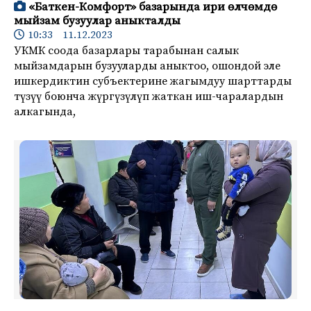
«Баткен-Комфорт» базарында ири өлчөмдө
мыйзам бузуулар аныкталды
10:33 11.12.2023
УКМК соода базарлары тарабынан салык
мыйзамдарын бузууларды аныктоо, ошондой эле
ишкердиктин субъектерине жагымдуу шарттарды
түзүү боюнча жүргүзүлүп жаткан иш-чаралардын
алкагында,