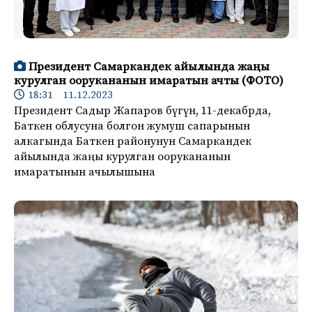
Президент Самаркандек айылында жаңы
курулган оорукананын имаратын ачты (ФОТО)
18:31 11.12.2023
Президент Садыр Жапаров бүгүн, 11-декабрда,
Баткен облусуна болгон жумуш сапарынын
алкагында Баткен районунун Самаркандек
айылында жаңы курулган оорукананын
имаратынын ачылышына