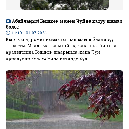
Абайлаңыз! Бишкек менен Чүйдө катуу шамал
болот
11:10 04.07.2026
Кыргызгидромет кызматы шашылыш билдирүү
таратты. Маалыматка ылайык, жакынкы бир саат
аралыгында Бишкек шаарында жана Чүй
өрөөнүндө күндүз жана кечинде күн