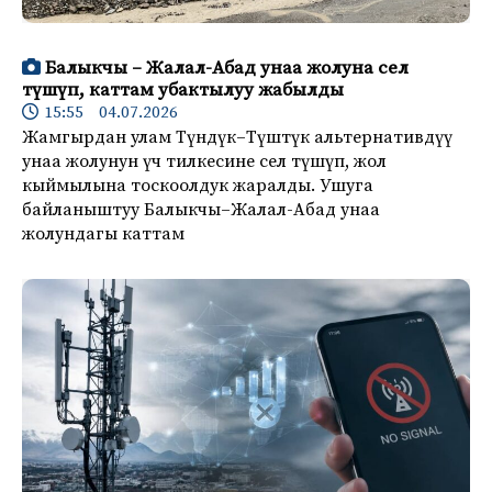
Балыкчы – Жалал-Абад унаа жолуна сел
түшүп, каттам убактылуу жабылды
15:55 04.07.2026
Жамгырдан улам Түндүк–Түштүк альтернативдүү
унаа жолунун үч тилкесине сел түшүп, жол
кыймылына тоскоолдук жаралды. Ушуга
байланыштуу Балыкчы–Жалал-Абад унаа
жолундагы каттам