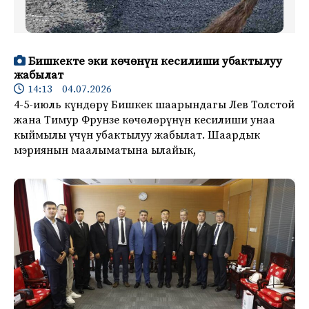
Бишкекте эки көчөнүн кесилиши убактылуу
жабылат
14:13 04.07.2026
4-5-июль күндөрү Бишкек шаарындагы Лев Толстой
жана Тимур Фрунзе көчөлөрүнүн кесилиши унаа
кыймылы үчүн убактылуу жабылат. Шаардык
мэриянын маалыматына ылайык,