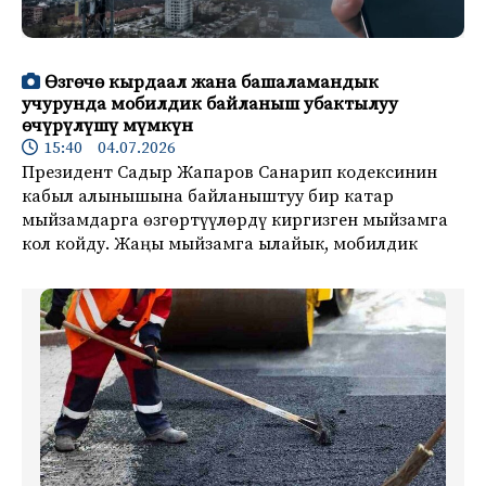
Өзгөчө кырдаал жана башаламандык
учурунда мобилдик байланыш убактылуу
өчүрүлүшү мүмкүн
15:40 04.07.2026
Президент Садыр Жапаров Санарип кодексинин
кабыл алынышына байланыштуу бир катар
мыйзамдарга өзгөртүүлөрдү киргизген мыйзамга
кол койду. Жаңы мыйзамга ылайык, мобилдик