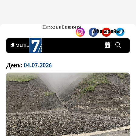
Жаңылыктар — Кыргызстан
Погода в Бишкеке
7-канал. Жаңылыктар —
Аба ырайы
Кыргызстан
MENU
День:
04.07.2026