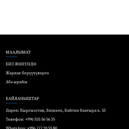
МААЛЫМАТ
БИЗ ЖӨНҮНДӨ
Жарнак берүүчүлөргө
Аба ырайы
БАЙЛАНЫШТАР
Дарек: Кыргызстан, Бишкек, Байтик Баатыра к. 53
Телефон: +996 555 56 56 35
WhatsApp: +996 777 20 55 80