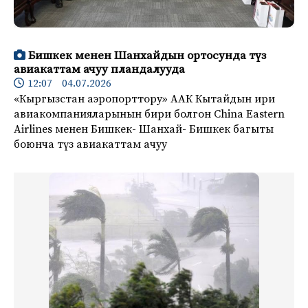
Бишкек менен Шанхайдын ортосунда түз
авиакаттам ачуу пландалууда
12:07 04.07.2026
«Кыргызстан аэропорттору» ААК Кытайдын ири
авиакомпанияларынын бири болгон China Eastern
Airlines менен Бишкек- Шанхай- Бишкек багыты
боюнча түз авиакаттам ачуу