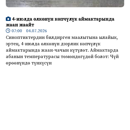
4-июлда өлкөнүн көпчүлүк аймактарында
жаан жаайт
07:00 04.07.2026
Синоптиктердин билдирген маалытына ылайык,
эртең, 4-июлда өлкөнүн дээрлик көпчүлүк
аймактарында жаан-чачын күтүлөт. Аймактарда
абанын температурасы төмөндөгүдөй болот: Чүй
өрөөнүндө түнкүсүн