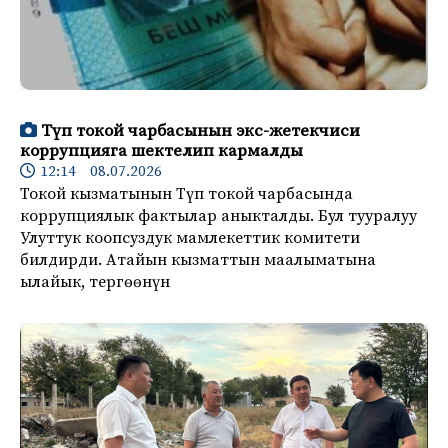
Түп токой чарбасынын экс-жетекчиси
коррупцияга шектелип кармалды
12:14 08.07.2026
Токой кызматынын Түп токой чарбасында
коррупциялык фактылар аныкталды. Бул тууралуу
Улуттук коопсуздук мамлекеттик комитети
билдирди. Атайын кызматтын маалыматына
ылайык, тергөөнүн