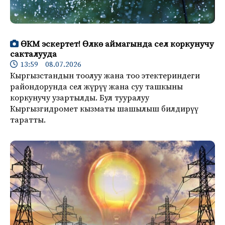
ӨКМ эскертет! Өлкө аймагында сел коркунучу
сакталууда
13:59 08.07.2026
Кыргызстандын тоолуу жана тоо этектериндеги
райондорунда сел жүрүү жана суу ташкыны
коркунучу узартылды. Бул тууралуу
Кыргызгидромет кызматы шашылыш билдирүү
таратты.