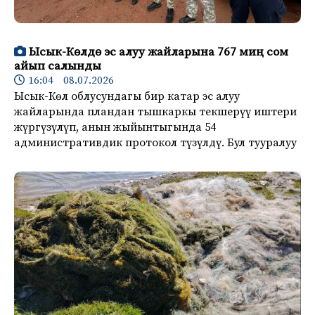
Ысык-Көлдө эс алуу жайларына 767 миң сом
айып салынды
16:04 08.07.2026
Ысык-Көл облусундагы бир катар эс алуу
жайларында пландан тышкаркы текшерүү иштери
жүргүзүлүп, анын жыйынтыгында 54
административдик протокол түзүлдү. Бул тууралуу