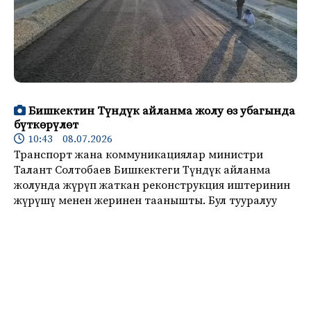
Бишкектин Түндүк айланма жолу өз убагында
бүткөрүлөт
10:43 08.07.2026
Транспорт жана коммуникациялар министри
Талант Солтобаев Бишкектеги Түндүк айланма
жолунда жүрүп жаткан реконструкция иштеринин
жүрүшү менен жеринен таанышты. Бул тууралуу