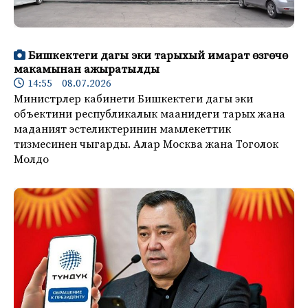
Бишкектеги дагы эки тарыхый имарат өзгөчө
макамынан ажыратылды
14:55 08.07.2026
Министрлер кабинети Бишкектеги дагы эки
объектини республикалык маанидеги тарых жана
маданият эстеликтеринин мамлекеттик
тизмесинен чыгарды. Алар Москва жана Тоголок
Молдо