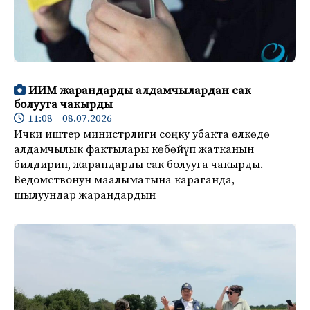
ИИМ жарандарды алдамчылардан сак
болууга чакырды
11:08 08.07.2026
Ички иштер министрлиги соңку убакта өлкөдө
алдамчылык фактылары көбөйүп жатканын
билдирип, жарандарды сак болууга чакырды.
Ведомствонун маалыматына караганда,
шылуундар жарандардын