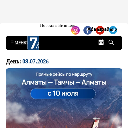
Жаңылыктар — Кыргызстан
Погода в Бишкеке
7-канал. Жаңылыктар —
Аба ырайы
Кыргызстан
MENU
День:
08.07.2026