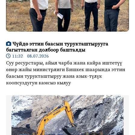
Чүйдө эттин баасын турукташтырууга
багытталган долбоор башталды
11:32 08.07.2026
Суу ресурстары, айыл чарба жана кайра иштетүү
өнөр жайы министрлиги Бишкек шаарында эттин
баасын турукташтыруу жана азык-түлүк
коопсуздугун камсыз кылуу