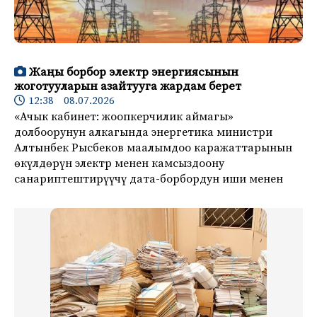
Жаңы борбор электр энергиясынын
жоготууларын азайтууга жардам берет
12:38 08.07.2026
«Ачык кабинет: жоопкерчилик аймагы»
долбоорунун алкагында энергетика министри
Алтынбек Рысбеков маалымдоо каражаттарынын
өкүлдөрүн электр менен камсыздоону
санариптештирүүчү дата-борбордун иши менен