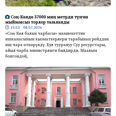
Соң-Көлдө 37000 миң метрди түзгөн
мыйзамсыз торлор тазаланды
15:53 08.07.2026
«Соң-Көл балык чарбасы» мамлекеттик
ишканасынын кызматкерлери тарабынан рейддик
иш-чара өткөрүлдү. Бул тууралуу Суу ресурстары,
айыл чарба министрлиги билдирди. Маалым
болгондой,