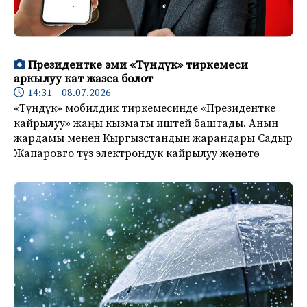
Президентке эми «Түндүк» тиркемеси
аркылуу кат жазса болот
14:31 08.07.2026
«Түндүк» мобилдик тиркемесинде «Президентке
кайрылуу» жаңы кызматы иштей баштады. Анын
жардамы менен Кыргызстандын жарандары Садыр
Жапаровго түз электрондук кайрылуу жөнөтө