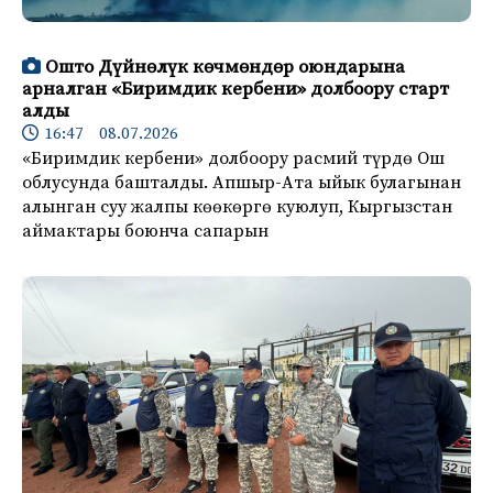
Ошто Дүйнөлүк көчмөндөр оюндарына
арналган «Биримдик кербени» долбоору старт
алды
16:47 08.07.2026
«Биримдик кербени» долбоору расмий түрдө Ош
облусунда башталды. Апшыр-Ата ыйык булагынан
алынган суу жалпы көөкөргө куюлуп, Кыргызстан
аймактары боюнча сапарын