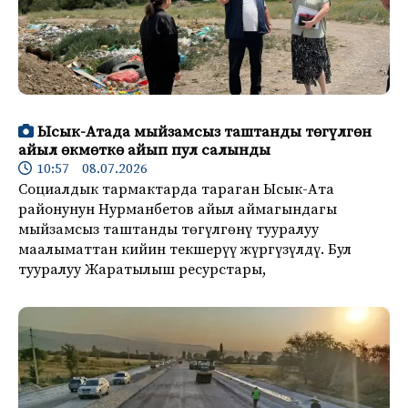
Ысык-Атада мыйзамсыз таштанды төгүлгөн
айыл өкмөткө айып пул салынды
10:57 08.07.2026
Социалдык тармактарда тараган Ысык-Ата
районунун Нурманбетов айыл аймагындагы
мыйзамсыз таштанды төгүлгөнү тууралуу
маалыматтан кийин текшерүү жүргүзүлдү. Бул
тууралуу Жаратылыш ресурстары,