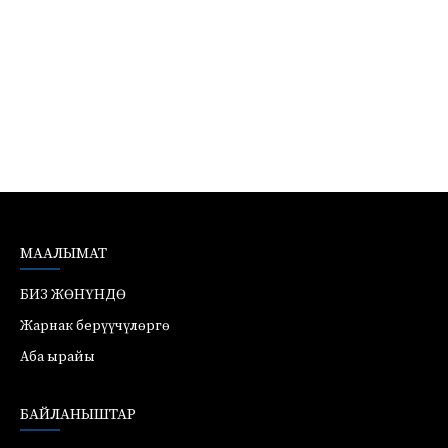
МААЛЫМАТ
БИЗ ЖӨНҮНДӨ
Жарнак берүүчүлөргө
Аба ырайы
БАЙЛАНЫШТАР