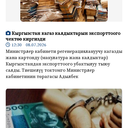
Кыргызстан кагаз калдыктарын экспорттоого
чектөө киргизди
12:30 08.07.2026
Министрлер кабинети регенерациялануучу кагазды
жана картонду (макулатура жана калдыктар)
Кыргызстандан экспорттоого убактылуу тыюу
салды. Тиешелүү токтомго Министрлер
кабинетинин төрагасы Адылбек