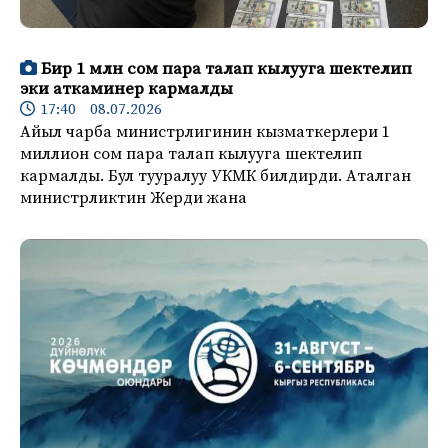
Бир 1 млн сом пара талап кылууга шектелип
эки аткаминер кармалды
17:40 08.07.2026
Айыл чарба министрлигинин кызматкерлери 1
миллион сом пара талап кылууга шектелип
кармалды. Бул тууралуу УКМК билдирди. Аталган
министрликтин Жерди жана