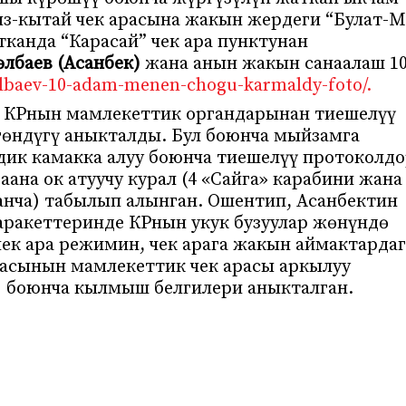
з-кытай чек арасына жакын жердеги “Булат-М
канда “Карасай” чек ара пунктунан
лбаев (Асанбек)
жана анын жакын санаалаш 1
-lbaev-10-adam-menen-chogu-karmaldy-foto/.
 КРнын мамлекеттик органдарынан тиешелүү
гөндүгү аныкталды. Бул боюнча мыйзамга
ик камакка алуу боюнча тиешелүү протоколд
на ок атуучу курал (4 «Сайга» карабини жана
анча) табылып алынган. Ошентип, Асанбектин
ракеттеринде КРнын укук бузуулар жөнүндө
чек ара режимин, чек арага жакын аймактарда
асынын мамлекеттик чек арасы аркылуу
) боюнча кылмыш белгилери аныкталган.