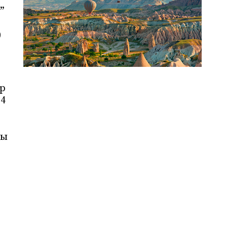
”
0
ор
 4
гы