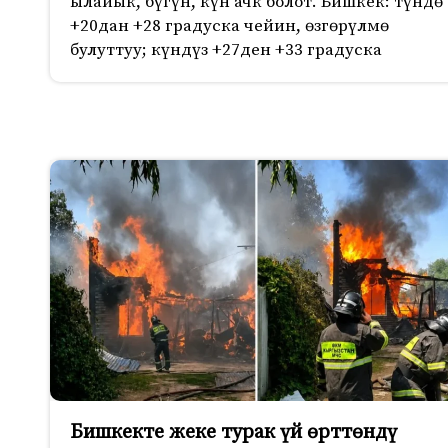
ылайык, бүгүн, күн ачк болот. Бишкек: түндө
+20дан +28 градуска чейин, өзгөрүлмө
булуттуу; күндүз +27ден +33 градуска
Бишкекте жеке турак үй өрттөндү