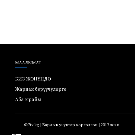
МААЛЫМАТ
БИЗ ЖӨНҮНДӨ
Жарнак берүүчүлөргө
Аба ырайы
©7tv.kg | Бардык укуктар корголгон | 2017 жыл