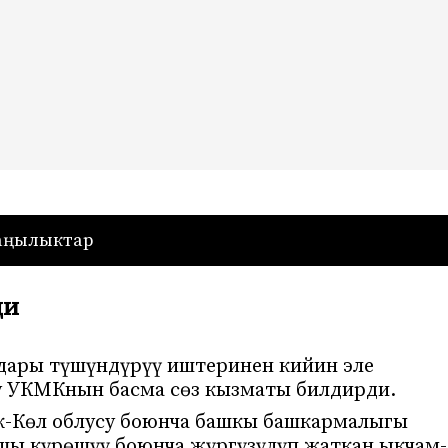
— Кыргызстан
аңылыктар
ди
дары түшүндүрүү иштеринен кийин эле
у УКМКнын басма сөз кызматы билдирди.
к-Көл облусу боюнча башкы башкармалыгы
ы күрөшүү боюнча жүргүзүлүп жаткан ыкчам-