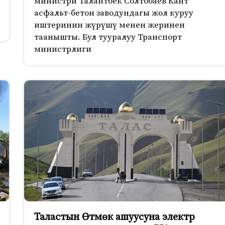
министри Талантбек Солтобаев Кант
асфальт-бетон заводундагы жол куруу
иштеринин жүрүшү менен жеринен
таанышты. Бул тууралуу Транспорт
министрлиги
Таластын Өтмөк ашуусуна электр