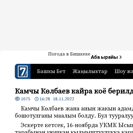
Жаңылыктар — Кыргызстан
Погода в Бишкеке
7-канал. Жаңылыктар 
Аба ырайы
Башкы Бет
Жаңылыктар
Шоу ж
Камчы Көлбаев кайра коё берил
1075
16:28 18.11.2022
Камчы Көлбаев жана анын жакын адам
бошотулганы маалым болду. Бул тууралу
Эскерте кетсек, 16-ноябрда УКМК Ысы
тарабынан уюшкан кылмыштуулукка карш