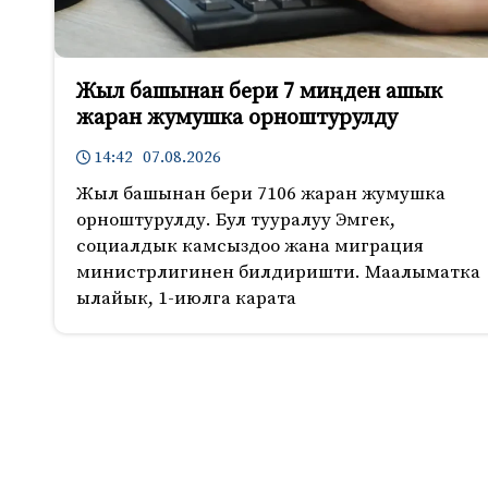
Жыл башынан бери 7 миңден ашык
жаран жумушка орноштурулду
14:42 07.08.2026
Жыл башынан бери 7106 жаран жумушка
орноштурулду. Бул тууралуу Эмгек,
социалдык камсыздоо жана миграция
министрлигинен билдиришти. Маалыматка
ылайык, 1-июлга карата
1076