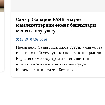
Садыр Жапаров ЕАЭБге мүчө
мамлекеттердин өкмөт башчылары
менен жолугушту
13:59 07.08.2026
Президент Садыр Жапаров бүгүн, 7-августта,
Ысык-Көл облусунун Чолпон-Ата шаарында
Евразия өкмөттөр аралык кеңешинин
кезектеги жыйынына катышуу үчүн
Кыргызстанга келген Евразия