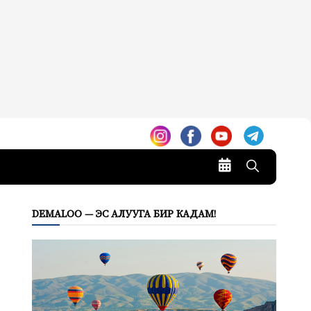
DEMALOO — ЭС АЛУУГА БИР КАДАМ!