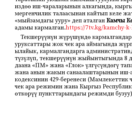
издөө иш-чараларынын алкагында, кыргы
мергенчилик талаасынан кайтып келе жат
«мыйзамдагы ууру» деп аталган
Камчы Кө
адамы кармалган.
https://7tv.kg/kamchy-k
Текшерүүнүн жүрүшүндө кармалгандар
уруксаттары жок чек ара аймагында жүр
ылайык, кармалгандарга административд
түзүлүп, текшерүүнүн жыйынтыгында 8 даа
даана «ПМ» жана «Глок» үлгүсүндөгү тап
жана анын жакын санаалаштарынын иш-а
кодексинин 429-беренеси (Мамлекеттик 
чек ара режимин жана Кыргыз Республик
өткөрүү пункттарындагы режимди бузуу