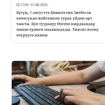
17:05 07.08.2026
Бүгүн, 7-августта Бишкектин Элебесов
көчөсүндө жайгашкан турак үйдөн өрт
чыкты. Бул тууралуу Өзгөчө кырдаалдар
министрлиги маалымдады. Тилсиз жоону
өчүрүүгө жалпы