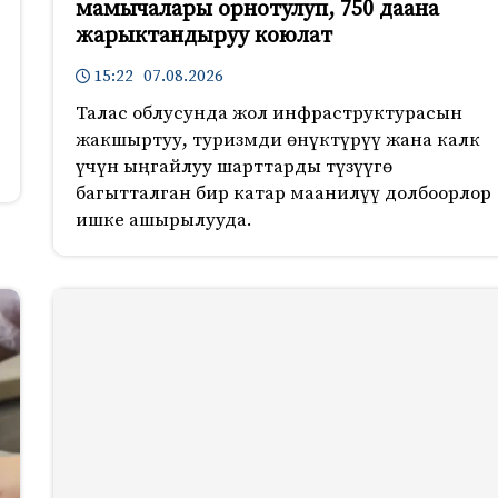
мамычалары орнотулуп, 750 даана
жарыктандыруу коюлат
15:22 07.08.2026
Талас облусунда жол инфраструктурасын
жакшыртуу, туризмди өнүктүрүү жана калк
үчүн ыңгайлуу шарттарды түзүүгө
багытталган бир катар маанилүү долбоорлор
ишке ашырылууда.