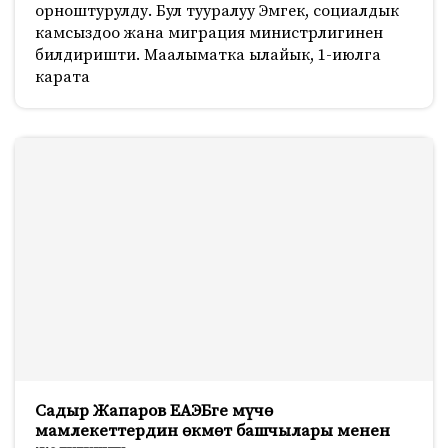
орноштурулду. Бул тууралуу Эмгек, социалдык
камсыздоо жана миграция министрлигинен
билдиришти. Маалыматка ылайык, 1-июлга
карата
Садыр Жапаров ЕАЭБге мүчө
мамлекеттердин өкмөт башчылары менен