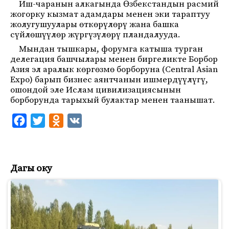
Иш-чаранын алкагында Өзбекстандын расмий
жогорку кызмат адамдары менен эки тараптуу
жолугушуулары өткөрүлөрү жана башка
сүйлөшүүлөр жүргүзүлөрү пландалууда.
Мындан тышкары, форумга катыша турган
делегация башчылары менен биргеликте Борбор
Азия эл аралык көргөзмө борборуна (Central Asian
Expo) барып бизнес аянтчанын ишмердүүлүгү,
ошондой эле Ислам цивилизациясынын
борборунда тарыхый булактар менен таанышат.
F
T
O
V
a
w
d
K
c
i
n
e
t
o
Дагы оку
b
t
k
o
e
l
o
r
a
k
s