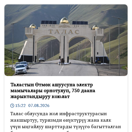
Таластын Өтмөк ашуусуна электр
мамычалары орнотулуп, 750 даана
жарыктандыруу коюлат
15:22 07.08.2026
Талас облусунда жол инфраструктурасын
жакшыртуу, туризмди өнүктүрүү жана калк
үчүн ыңгайлуу шарттарды түзүүгө багытталган