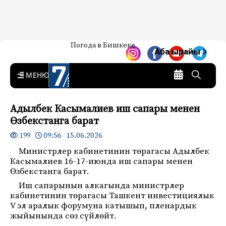
Жаңылыктар — Кыргызстан
Погода в Бишкеке
7-канал. Жаңылыктар —
Аба ырайы
Кыргызстан
MENU
Адылбек Касымалиев иш сапары менен
Өзбекстанга барат
09:56 15.06.2026
199
Министрлер кабинетинин төрагасы Адылбек
Касымалиев 16-17-июнда иш сапары менен
Өзбекстанга барат.
Иш сапарынын алкагында министрлер
кабинетинин төрагасы Ташкент инвестициялык
V эл аралык форумуна катышып, пленардык
жыйынында сөз сүйлөйт.