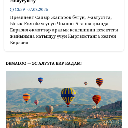
жолугушту
13:59 07.08.2026
Президент Садыр Жапаров бүгүн, 7-августта,
Ысык-Көл облусунун Чолпон-Ата шаарында
Евразия өкмөттөр аралык кеңешинин кезектеги
жыйынына катышуу үчүн Кыргызстанга келген
Евразия
200
DEMALOO — ЭС АЛУУГА БИР КАДАМ!