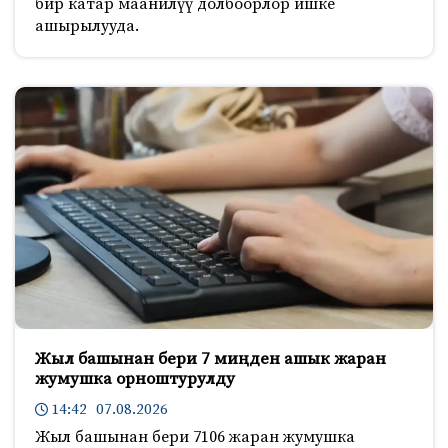
бир катар маанилүү долбоорлор ишке
ашырылууда.
Жыл башынан бери 7 миңден ашык жаран
жумушка орноштурулду
14:42 07.08.2026
Жыл башынан бери 7106 жаран жумушка