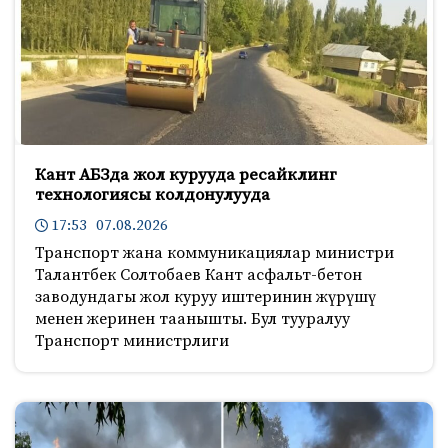
s
n
i
k
i
Кант АБЗда жол курууда ресайклинг
технологиясы колдонулууда
17:53 07.08.2026
Транспорт жана коммуникациялар министри
Талантбек Солтобаев Кант асфальт-бетон
заводундагы жол куруу иштеринин жүрүшү
менен жеринен таанышты. Бул тууралуу
Транспорт министрлиги