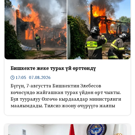
Бишкекте жеке турак үй өрттөндү
17:05 07.08.2026
Бүгүн, 7-августта Бишкектин Элебесов
көчөсүндө жайгашкан турак үйдөн өрт чыкты.
Бул тууралуу Өзгөчө кырдаалдар министрлиги
маалымдады. Тилсиз жоону өчүрүүгө жалпы