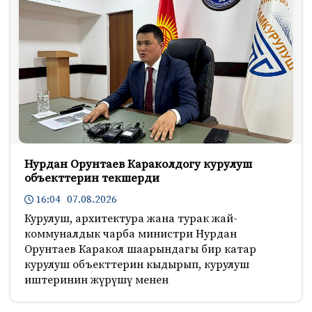
Нурдан Орунтаев Караколдогу курулуш
объекттерин текшерди
16:04 07.08.2026
Курулуш, архитектура жана турак жай-
коммуналдык чарба министри Нурдан
Орунтаев Каракол шаарындагы бир катар
курулуш объекттерин кыдырып, курулуш
иштеринин жүрүшү менен