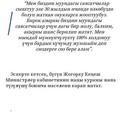
“Мен биздин муундагы саясатчылар
сыяктуу эле 30 жылдын ичинде өлкөбүздө
болуп жаткан окуяларга жооптуубуз.
Бирок азыркы биздин муундагы
саясатчылар үчүн дагы бир жолу, балким,
акыркы шанс берилип жатат. Мен
мындай мүмкүнчүлүктү 100% колдонуу
үчүн бардык күчүмдү жумшайм деп
сиздерге сөз бере алам”.
Эскерте кетсек, бүгүн Жогорку Кеңеш
Министрлер кабинетинин жаңы курамы жана
түзүлүшү боюнча маселени карап жатат.
.