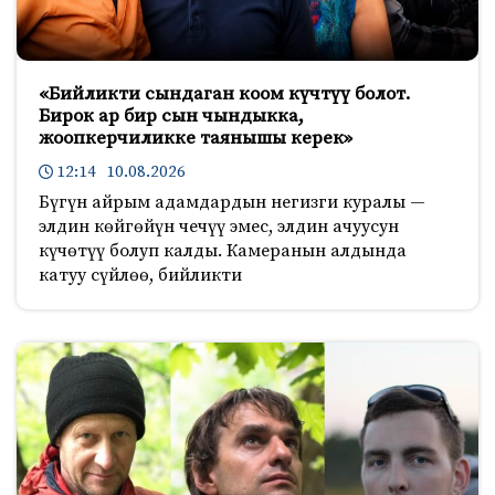
«Бийликти сындаган коом күчтүү болот.
Бирок ар бир сын чындыкка,
жоопкерчиликке таянышы керек»
12:14 10.08.2026
Бүгүн айрым адамдардын негизги куралы —
элдин көйгөйүн чечүү эмес, элдин ачуусун
күчөтүү болуп калды. Камеранын алдында
катуу сүйлөө, бийликти