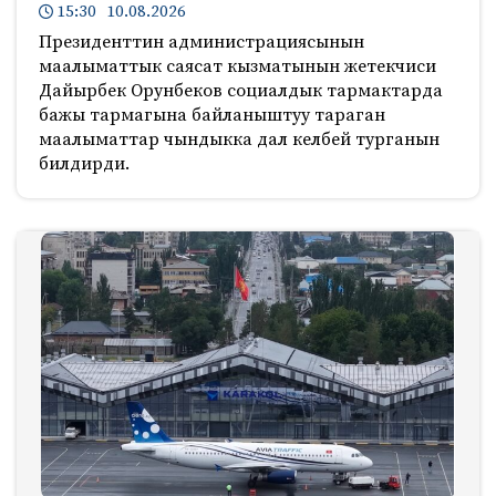
15:30 10.08.2026
Президенттин администрациясынын
маалыматтык саясат кызматынын жетекчиси
Дайырбек Орунбеков социалдык тармактарда
бажы тармагына байланыштуу тараган
маалыматтар чындыкка дал келбей турганын
билдирди.