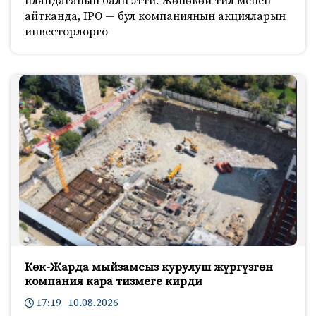
пландаганын балп этти. Жөнөкөй тил менен
айтканда, IPO — бул компаниянын акцияларын
инвесторлорго
Көк-Жарда мыйзамсыз курулуш жүргүзгөн
компания кара тизмеге кирди
17:19 10.08.2026