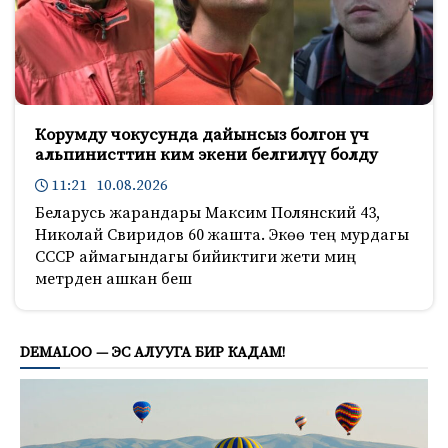
Корумду чокусунда дайынсыз болгон үч
альпинисттин ким экени белгилүү болду
11:21 10.08.2026
Беларусь жарандары Максим Полянский 43,
Николай Свиридов 60 жашта. Экөө тең мурдагы
СССР аймагындагы бийиктиги жети миң
метрден ашкан беш
705
DEMALOO — ЭС АЛУУГА БИР КАДАМ!