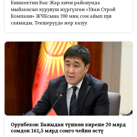
Бишкектин Көк-Жар кичи районунда
мыйзамсыз курулуш жүргүзгөн «Улан Строй
Компани» ЖЧКсына 200 миң сом айып пул
салынды. Текшерүүдө жер казуу
Орунбеков: Бажыдан түшкөн киреше 20 млрд
сомдон 161,5 млрд сомго чейин өстү