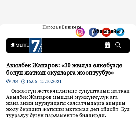
Жаңылыктар — Кыргызстан
Погода в Бишкеке
7-канал. Жаңылыктар —
Аба ырайы
Кыргызстан
MENU
Акылбек Жапаров: «30 жылда өлкөбүздө
болуп жаткан окуяларга жооптуубуз»
16:06 13.10.2021
704
Өкмөттүн жетекчилигине сунушталып жаткан
Акылбек Жапаров мындай мүмкүнчүлүк ага
жана анын муунундагы саясатчыларга акыркы
жолу берилип жатышы ыктымал деп ойлойт. Бул
тууралуу бүгүн парламентте билдирди.