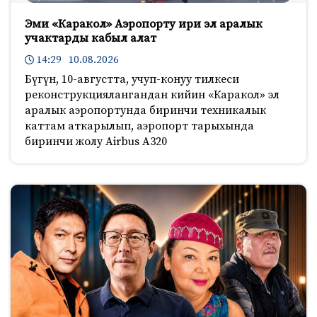
Эми «Каракол» Аэропорту ири эл аралык
учактарды кабыл алат
14:29 10.08.2026
Бүгүн, 10-августта, учуп-конуу тилкеси
реконструкциялангандан кийин «Каракол» эл
аралык аэропортунда биринчи техникалык
каттам аткарылып, аэропорт тарыхында
биринчи жолу Airbus A320