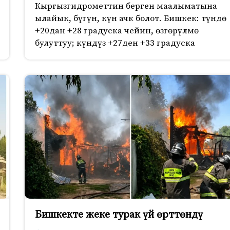
Кыргызгидрометтин берген маалыматына
ылайык, бүгүн, күн ачк болот. Бишкек: түндө
+20дан +28 градуска чейин, өзгөрүлмө
булуттуу; күндүз +27ден +33 градуска
Бишкекте жеке турак үй өрттөндү