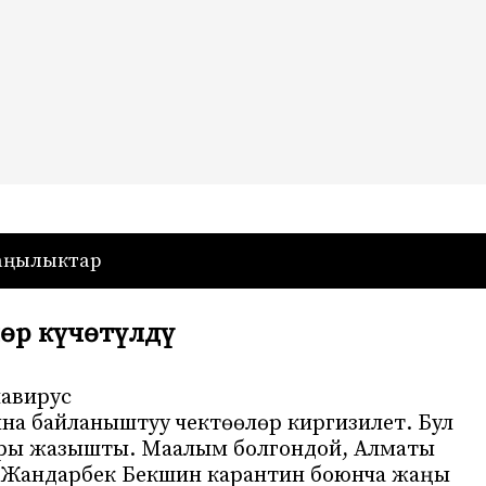
— Кыргызстан
аңылыктар
өр күчөтүлдү
авирус
а байланыштуу чектөөлөр киргизилет. Бул
ары жазышты. Маалым болгондой, Алматы
 Жандарбек Бекшин карантин боюнча жаңы