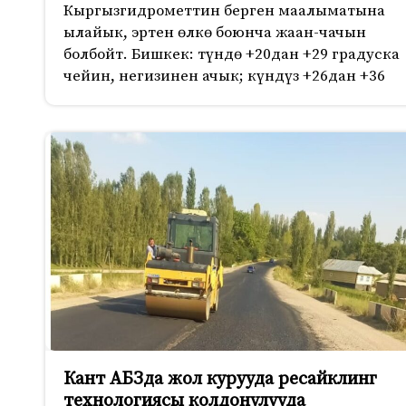
Кыргызгидрометтин берген маалыматына
ылайык, эртен өлкө боюнча жаан-чачын
болбойт. Бишкек: түндө +20дан +29 градуска
чейин, негизинен ачык; күндүз +26дан +36
Кант АБЗда жол курууда ресайклинг
технологиясы колдонулууда