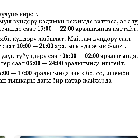
үчүнө кирет.
уш күндөрү кадимки режимде каттаса, эс алу
ечинде саат
17:00 — 22:00
аралыгында каттайт.
мби күндөрү жабылат. Майрам күндөрү саат
 саат
10:00 — 21:00
аралыгында ачык болот.
түлүк түйүндөрү саат
06:00 — 02:00
аралыгында,
ттер саат
06:00 — 24:00
аралыгында иштейт.
:00 — 17:00
аралыгында ачык болсо, ишемби
н тышкары дагы бир катар жайларда