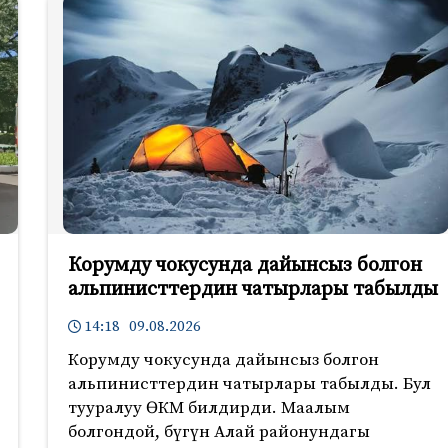
Корумду чокусунда дайынсыз болгон
альпинисттердин чатырлары табылды
14:18 09.08.2026
Корумду чокусунда дайынсыз болгон
альпинисттердин чатырлары табылды. Бул
тууралуу ӨКМ билдирди. Маалым
болгондой, бүгүн Алай районундагы