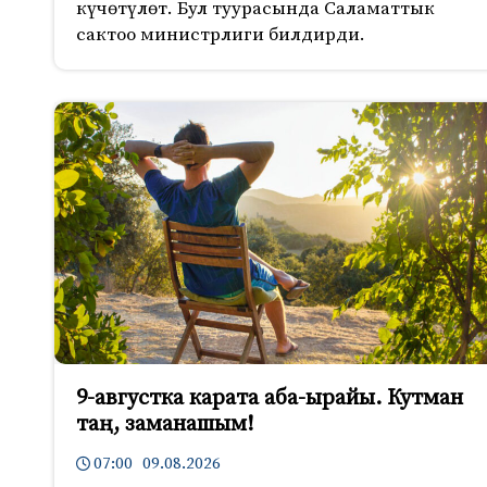
күчөтүлөт. Бул туурасында Саламаттык
сактоо министрлиги билдирди.
9-августка карата аба-ырайы. Кутман
таң, заманашым!
07:00 09.08.2026