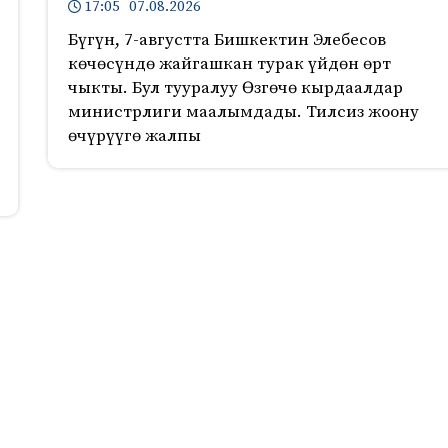
17:05 07.08.2026
Бүгүн, 7-августта Бишкектин Элебесов
көчөсүндө жайгашкан турак үйдөн өрт
чыкты. Бул тууралуу Өзгөчө кырдаалдар
министрлиги маалымдады. Тилсиз жоону
өчүрүүгө жалпы