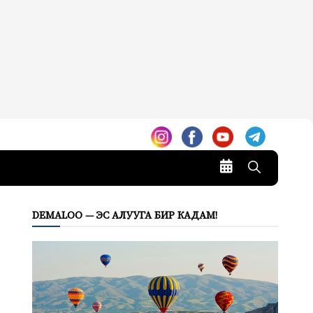
DEMALOO — ЭС АЛУУГА БИР КАДАМ!