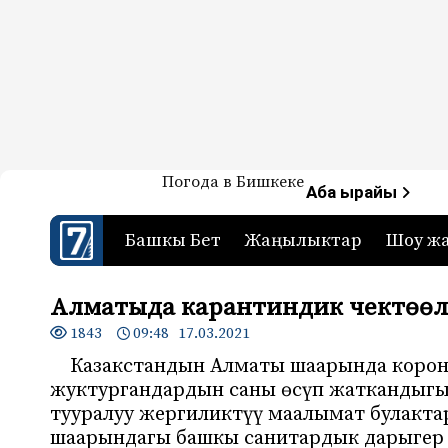
Жаңылыктар — Кыргызстан
Погода в Бишкеке
7-канал. Жаңылыктар 
Аба ырайы
Башкы Бет
Жаңылыктар
Шоу ж
Алматыда карантиндик чектөөл
1843
09:48 17.03.2021
Казакстандын Алматы шаарында корон
жуктургандардын саны өсүп жаткандыгын
тууралуу жергиликтүү маалымат булакт
шаарындагы башкы санитардык дарыгер