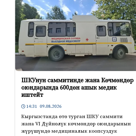
ШКУнун саммитинде жана Көчмөндөр
оюндарында 600дөн ашык медик
иштейт
14:31 09.08.2026
Кыргызстанда өтө турган ШКУ саммити
жана VI Дүйнөлүк көчмөндөр оюндарынын
жүрүшүндө медициналык коопсуздук