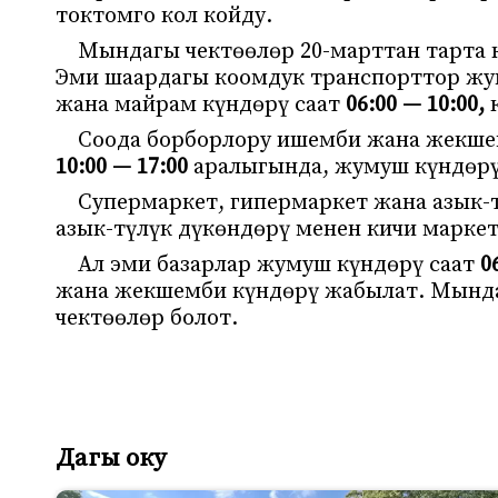
токтомго кол койду.
Мындагы чектөөлөр 20-марттан тарта к
Эми шаардагы коомдук транспорттор жум
жана майрам күндөрү саат
06:00 — 10:00,
к
Соода борборлору ишемби жана жекше
10:00 — 17:00
аралыгында, жумуш күндөрү
Супермаркет, гипермаркет жана азык-
азык-түлүк дүкөндөрү менен кичи марке
Ал эми базарлар жумуш күндөрү саат
06
жана жекшемби күндөрү жабылат. Мында
чектөөлөр болот.
Дагы оку