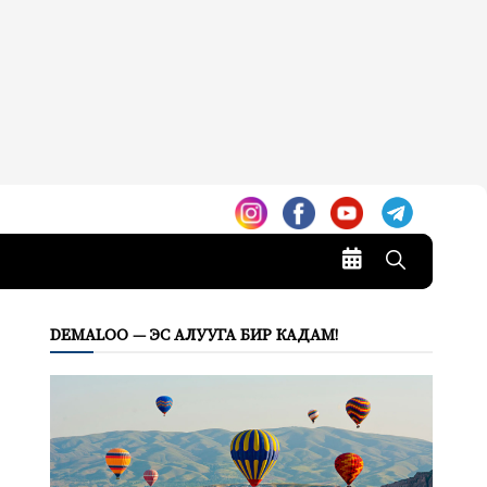
DEMALOO — ЭС АЛУУГА БИР КАДАМ!