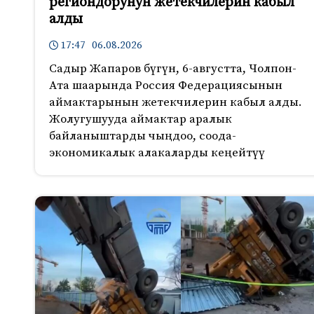
региондорунун жетекчилерин кабыл
алды
17:47 06.08.2026
Садыр Жапаров бүгүн, 6-августта, Чолпон-
Ата шаарында Россия Федерациясынын
аймактарынын жетекчилерин кабыл алды.
Жолугушууда аймактар аралык
байланыштарды чыңдоо, соода-
экономикалык алакаларды кеңейтүү