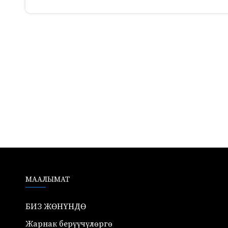
492
МААЛЫМАТ
БИЗ ЖӨНҮНДӨ
Жарнак берүүчүлөргө