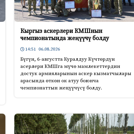
Кыргыз аскерлери КМШнын
чемпионатында жеңүүчү болду
14:51 06.08.2026
Бүгүн, 6-августта Куралдуу Күчтөрдүн
асерлери КМШга мүчө мамлекеттердин
достук армияларынын аскер кызматчылары
арасында өткөн ок атуу боюнча
чемпионаттын жеңүүчүсү болду.