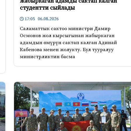
жабыркаган адамды сактап калган
студентти сыйлады
17:05 06.08.2026
Саламаттык сактоо министри Дамир
Осмонов жол кырсыгынан жабыркаган
адамдын өмүрүн сактап калган Адинай
Кабенова менен жолукту. Бул тууралуу
министрликтин басма