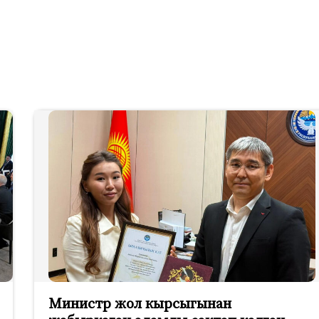
Министр жол кырсыгынан