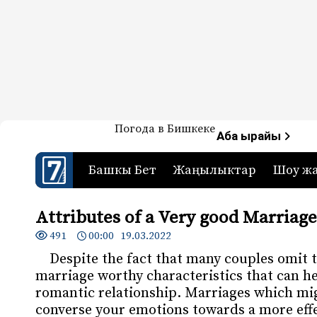
Жаңылыктар — Кыргызстан
Погода в Бишкеке
7-канал. Жаңылыктар 
Аба ырайы
Башкы Бет
Жаңылыктар
Шоу ж
Attributes of a Very good Marriage
491
00:00 19.03.2022
Despite the fact that many couples omit to
marriage worthy characteristics that can h
romantic relationship. Marriages which mi
converse your emotions towards a more effe