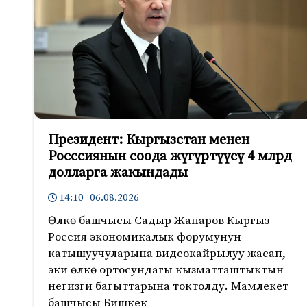
Президент: Кыргызстан менен
Росссиянын соода жүгүртүүсү 4 млрд
долларга жакындады
14:10 06.08.2026
Өлкө башчысы Садыр Жапаров Кыргыз-
Россия экономикалык форумунун
катышуучуларына видеокайрылуу жасап,
эки өлкө ортосундагы кызматташтыктын
негизги багыттарына токтолду. Мамлекет
башчысы Бишкек