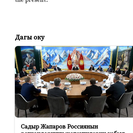
the present.
Дагы оку
Садыр Жапаров Россиянын