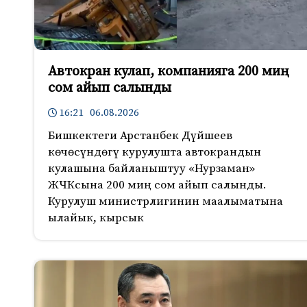
Автокран кулап, компанияга 200 миң
сом айып салынды
16:21 06.08.2026
Бишкектеги Арстанбек Дүйшеев
көчөсүндөгү курулушта автокрандын
кулашына байланыштуу «Нурзаман»
ЖЧКсына 200 миң сом айып салынды.
Курулуш министрлигинин маалыматына
ылайык, кырсык