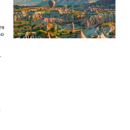
es
so
r
r