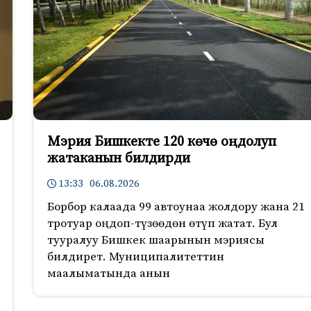
Мэрия Бишкекте 120 көчө оңдолуп
жатаканын билдирди
13:33 06.08.2026
Борбор калаада 99 автоунаа жолдору жана 21
тротуар оңдоп-түзөөдөн өтүп жатат. Бул
тууралуу Бишкек шаарынын мэриясы
билдирет. Муниципалитеттин
маалыматында анын