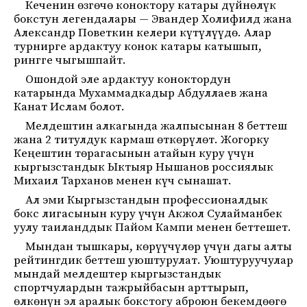
Кеченин өзгөчө коноктору катары дүйнөлүк
бокстун легендалары —
Эвандер Холифилд
жана
Александр Поветкин
келери күтүлүүдө. Алар
турнирге ардактуу конок катары катышып,
рингге чыгышпайт.
Ошондой эле ардактуу коноктордун
катарында
Мухаммадкадыр Абдуллаев
жана
Канат Ислам
болот.
Мелдештин алкагында жалпысынан 8 беттеш
жана 2 титулдук кармаш өткөрүлөт. Жогорку
Кеңештин төрагасынын атайын куру үчүн
кыргызстандык
Ыктыяр Нышанов
россиялык
Михаил Тарханов
менен күч сынашат.
Ал эми Кыргызстандын профессионалдык
бокс лигасынын куру үчүн
Акжол Сулайманбек
уулу
таиланддык
Пайом Кампи
менен беттешет.
Мындан тышкары, көрүүчүлөр үчүн дагы алты
рейтингдик беттеш уюштурулат. Уюштуруучулар
мындай мелдештер кыргызстандык
спортчулардын тажрыйбасын арттырып,
өлкөнүн эл аралык бокстогу аброюн бекемдөөгө