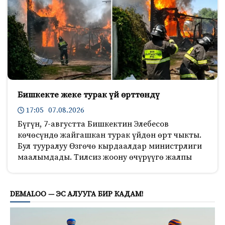
Бишкекте жеке турак үй өрттөндү
17:05 07.08.2026
Бүгүн, 7-августта Бишкектин Элебесов
көчөсүндө жайгашкан турак үйдөн өрт чыкты.
Бул тууралуу Өзгөчө кырдаалдар министрлиги
маалымдады. Тилсиз жоону өчүрүүгө жалпы
178
DEMALOO — ЭС АЛУУГА БИР КАДАМ!