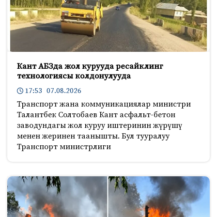
Кант АБЗда жол курууда ресайклинг
технологиясы колдонулууда
17:53 07.08.2026
Транспорт жана коммуникациялар министри
Талантбек Солтобаев Кант асфальт-бетон
заводундагы жол куруу иштеринин жүрүшү
менен жеринен таанышты. Бул тууралуу
Транспорт министрлиги