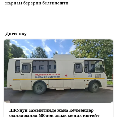
жардам берерин белгилешти.
Дагы оку
ШКУнун саммитинде жана Көчмөндөр
оюндарында 600дөн ашык медик иштейт