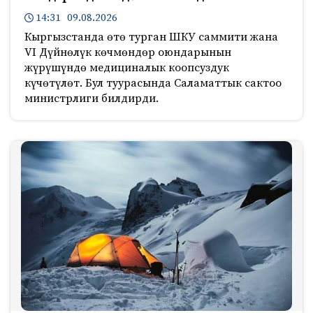
14:31 09.08.2026
Кыргызстанда өтө турган ШКУ саммити жана
VI Дүйнөлүк көчмөндөр оюндарынын
жүрүшүндө медициналык коопсуздук
күчөтүлөт. Бул туурасында Саламаттык сактоо
министрлиги билдирди.