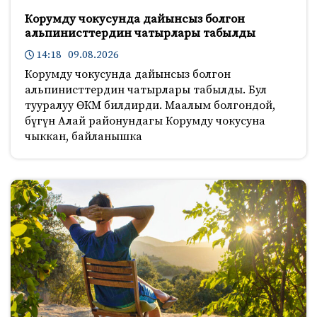
Корумду чокусунда дайынсыз болгон
альпинисттердин чатырлары табылды
14:18 09.08.2026
Корумду чокусунда дайынсыз болгон
альпинисттердин чатырлары табылды. Бул
тууралуу ӨКМ билдирди. Маалым болгондой,
бүгүн Алай районундагы Корумду чокусуна
чыккан, байланышка