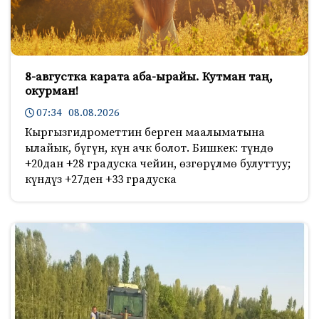
8-августка карата аба-ырайы. Кутман таң,
окурман!
07:34 08.08.2026
Кыргызгидрометтин берген маалыматына
ылайык, бүгүн, күн ачк болот. Бишкек: түндө
+20дан +28 градуска чейин, өзгөрүлмө булуттуу;
күндүз +27ден +33 градуска