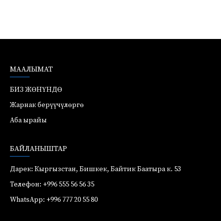
МААЛЫМАТ
БИЗ ЖӨНҮНДӨ
Жарнак берүүчүлөргө
Аба ырайы
БАЙЛАНЫШТАР
Дарек: Кыргызстан, Бишкек, Байтик Баатыра к. 53
Телефон: +996 555 56 56 35
WhatsApp: +996 777 20 55 80