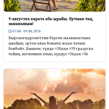
9-августка карата аба-ырайы. Кутман таң,
заманашым!
07:00 09.08.2026
Кыргызгидрометтин берген маалыматына
ылайык, эртен өлкө боюнча жаан-чачын
болбойт. Бишкек: түндө +20дан +29 градуска
чейин, негизинен ачык; күндүз +26дан +36