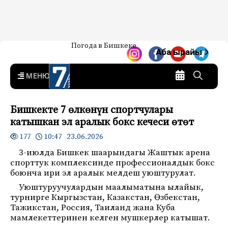
Жаңылыктар — Кыргызстан
Погода в Бишкеке
7-канал. Жаңылыктар —
Аба ырайы
Кыргызстан
MENU
Бишкекте 7 өлкөнүн спортчулары
катышкан эл аралык бокс кечеси өтөт
10:47 23.06.2026
177
3-июлда Бишкек шаарындагы
Жаштык арена
спорттук комплексинде профессионалдык бокс
боюнча ири эл аралык мелдеш уюштурулат.
Уюштуруучулардын маалыматына ылайык,
турнирге
Кыргызстан
,
Казакстан
,
Өзбекстан
,
Тажикстан
,
Россия
,
Таиланд
жана
Куба
мамлекеттеринен келген мушкерлер катышат.