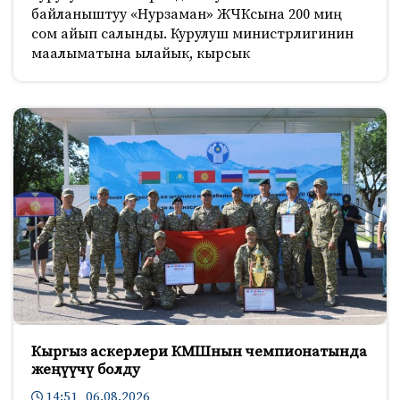
байланыштуу «Нурзаман» ЖЧКсына 200 миң
сом айып салынды. Курулуш министрлигинин
маалыматына ылайык, кырсык
Кыргыз аскерлери КМШнын чемпионатында
жеңүүчү болду
14:51 06.08.2026