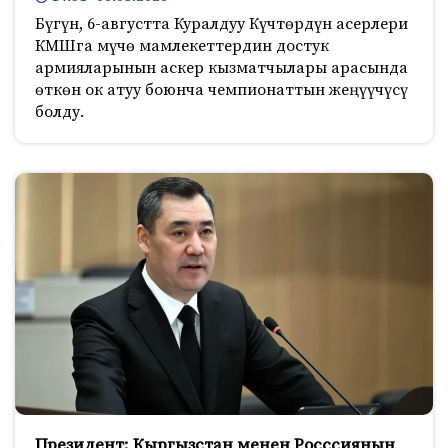
Бүгүн, 6-августта Куралдуу Күчтөрдүн асерлери
КМШга мүчө мамлекеттердин достук
армияларынын аскер кызматчылары арасында
өткөн ок атуу боюнча чемпионаттын жеңүүчүсү
болду.
Президент: Кыргызстан менен Росссиянын