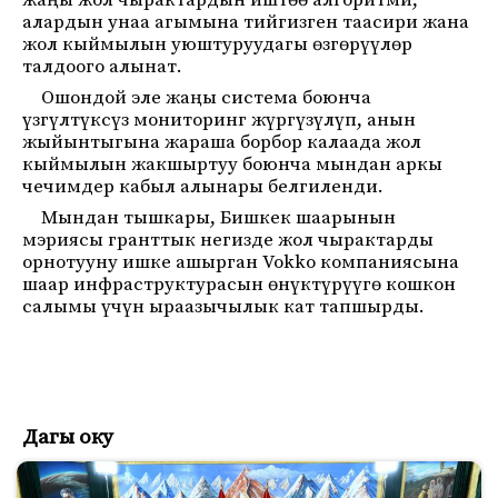
жаңы жол чырактардын иштөө алгоритми,
алардын унаа агымына тийгизген таасири жана
жол кыймылын уюштуруудагы өзгөрүүлөр
талдоого алынат.
Ошондой эле жаңы система боюнча
үзгүлтүксүз мониторинг жүргүзүлүп, анын
жыйынтыгына жараша борбор калаада жол
кыймылын жакшыртуу боюнча мындан аркы
чечимдер кабыл алынары белгиленди.
Мындан тышкары, Бишкек шаарынын
мэриясы гранттык негизде жол чырактарды
орнотууну ишке ашырган
Vokko
компаниясына
шаар инфраструктурасын өнүктүрүүгө кошкон
салымы үчүн ыраазычылык кат тапшырды.
Дагы оку