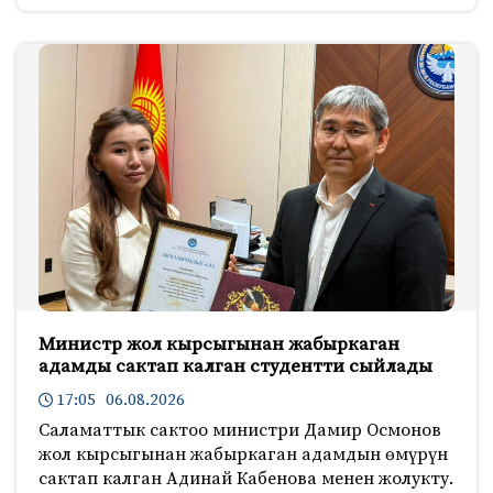
Министр жол кырсыгынан жабыркаган
адамды сактап калган студентти сыйлады
17:05 06.08.2026
Саламаттык сактоо министри Дамир Осмонов
жол кырсыгынан жабыркаган адамдын өмүрүн
сактап калган Адинай Кабенова менен жолукту.