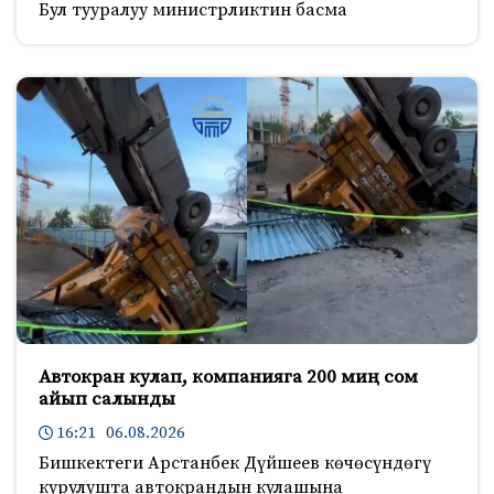
Бул тууралуу министрликтин басма
Автокран кулап, компанияга 200 миң сом
айып салынды
16:21 06.08.2026
Бишкектеги Арстанбек Дүйшеев көчөсүндөгү
курулушта автокрандын кулашына