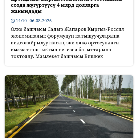
соода жүгүртүүсү 4 млрд долларга
жакындады
14:10 06.08.2026
Өлкө башчысы Садыр Жапаров Кыргыз-Россия
экономикалык форумунун катышуучуларына
видеокайрылуу жасап, эки өлкө ортосундагы
кызматташтыктын негизги багыттарына
токтолду. Мамлекет башчысы Бишкек