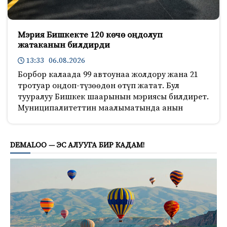
Мэрия Бишкекте 120 көчө оңдолуп
жатаканын билдирди
13:33 06.08.2026
Борбор калаада 99 автоунаа жолдору жана 21
тротуар оңдоп-түзөөдөн өтүп жатат. Бул
тууралуу Бишкек шаарынын мэриясы билдирет.
Муниципалитеттин маалыматында анын
174
DEMALOO — ЭС АЛУУГА БИР КАДАМ!