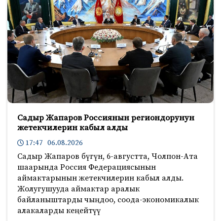
Садыр Жапаров Россиянын региондорунун
жетекчилерин кабыл алды
17:47 06.08.2026
Садыр Жапаров бүгүн, 6-августта, Чолпон-Ата
шаарында Россия Федерациясынын
аймактарынын жетекчилерин кабыл алды.
Жолугушууда аймактар аралык
байланыштарды чыңдоо, соода-экономикалык
алакаларды кеңейтүү