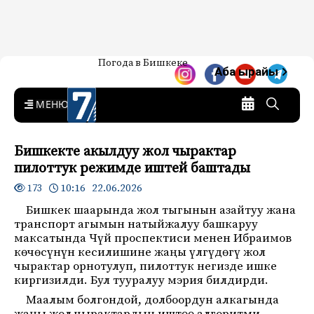
Жаңылыктар — Кыргызстан
Погода в Бишкеке
7-канал. Жаңылыктар —
Аба ырайы
Кыргызстан
MENU
Бишкекте акылдуу жол чырактар
пилоттук режимде иштей баштады
10:16 22.06.2026
173
Бишкек шаарында жол тыгынын азайтуу жана
транспорт агымын натыйжалуу башкаруу
максатында Чүй проспектиси менен Ибраимов
көчөсүнүн кесилишине жаңы үлгүдөгү жол
чырактар орнотулуп, пилоттук негизде ишке
киргизилди. Бул тууралуу мэрия билдирди.
Маалым болгондой, долбоордун алкагында