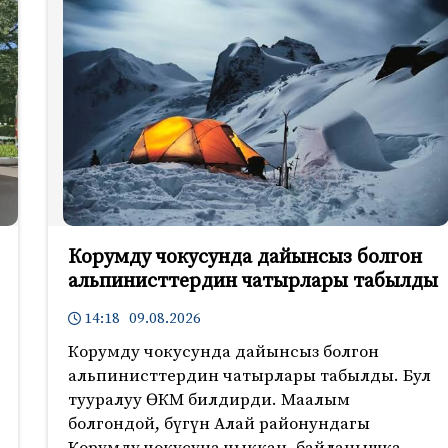
Корумду чокусунда дайынсыз болгон
альпинисттердин чатырлары табылды
14:18 09.08.2026
Корумду чокусунда дайынсыз болгон
альпинисттердин чатырлары табылды. Бул
тууралуу ӨКМ билдирди. Маалым
болгондой, бүгүн Алай районундагы
Корумду чокусуна чыккан, байланышка