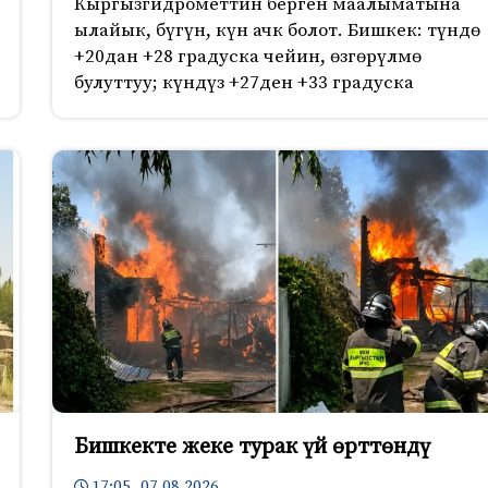
Кыргызгидрометтин берген маалыматына
ылайык, бүгүн, күн ачк болот. Бишкек: түндө
+20дан +28 градуска чейин, өзгөрүлмө
булуттуу; күндүз +27ден +33 градуска
Бишкекте жеке турак үй өрттөндү
17:05 07.08.2026