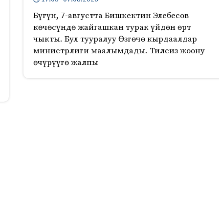
Бүгүн, 7-августта Бишкектин Элебесов
көчөсүндө жайгашкан турак үйдөн өрт
чыкты. Бул тууралуу Өзгөчө кырдаалдар
министрлиги маалымдады. Тилсиз жоону
өчүрүүгө жалпы