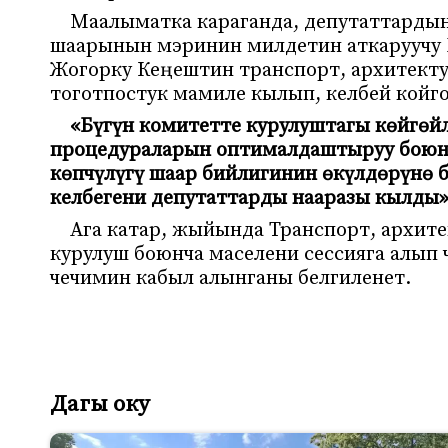
Маалыматка караганда, депутаттарды
шаарынын мэринин милдетин аткаруучу Б
Жогорку Кеңештин транспорт, архитект
тоготпостук мамиле кылып, келбей койго
«Бүгүн комитетте курулуштагы көйгөй
процедураларын оптималдаштыруу боюнч
көпчүлүгү шаар бийлигинин өкүлдөрүнө 
келбегени депутаттарды нааразы кылды
Ага катар, жыйында Транспорт, архит
курулуш боюнча маселени сессияга алып 
чечимин кабыл алынганы белгиленет.
Дагы оку