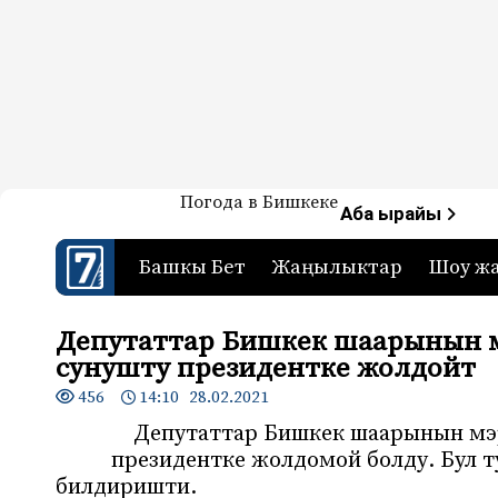
Жаңылыктар — Кыргызстан
Погода в Бишкеке
7-канал. Жаңылыктар 
Аба ырайы
Башкы Бет
Жаңылыктар
Шоу ж
Депутаттар Бишкек шаарынын м
сунушту президентке жолдойт
456
14:10 28.02.2021
Депутаттар Бишкек шаарынын мэр
президентке жолдомой болду. Бул 
билдиришти.