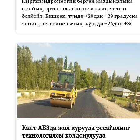
Кыргызгидрометтин берген маалыматына
ылайык, эртен өлкө боюнча жаан-чачын
болбойт. Бишкек: түндө +20дан +29 градуска
чейин, негизинен ачык; күндүз +26дан +36
Кант АБЗда жол курууда ресайклинг
технологиясы колдонулууда