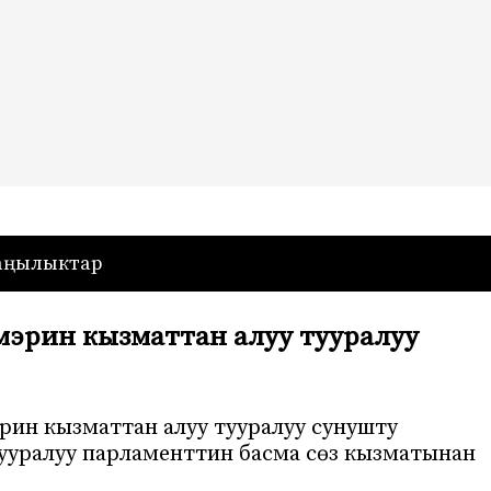
— Кыргызстан
аңылыктар
эрин кызматтан алуу тууралуу
ин кызматтан алуу тууралуу сунушту
тууралуу парламенттин басма сөз кызматынан