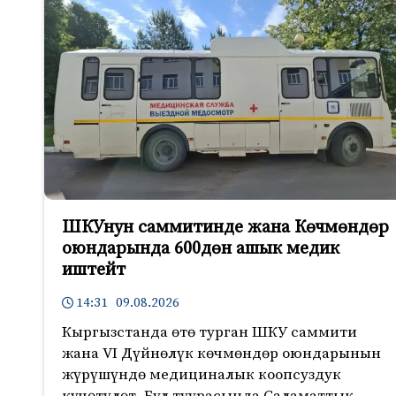
ШКУнун саммитинде жана Көчмөндөр
оюндарында 600дөн ашык медик
иштейт
14:31 09.08.2026
Кыргызстанда өтө турган ШКУ саммити
жана VI Дүйнөлүк көчмөндөр оюндарынын
жүрүшүндө медициналык коопсуздук
күчөтүлөт. Бул туурасында Саламаттык