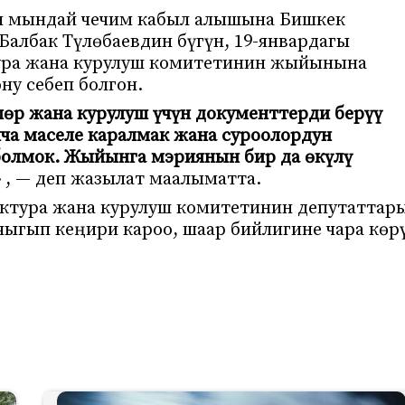
н мындай чечим кабыл алышына Бишкек
албак Түлөбаевдин бүгүн, 19-январдагы
ура жана курулуш комитетинин жыйынына
ну себеп болгон.
лөр жана курулуш үчүн документтерди берүү
а маселе каралмак жана суроолордун
болмок. Жыйынга мэриянын бир да өкүлү
»
, — деп жазылат маалыматта.
ектура жана курулуш комитетинин депутаттар
чыгып кеңири кароо, шаар бийлигине чара көр