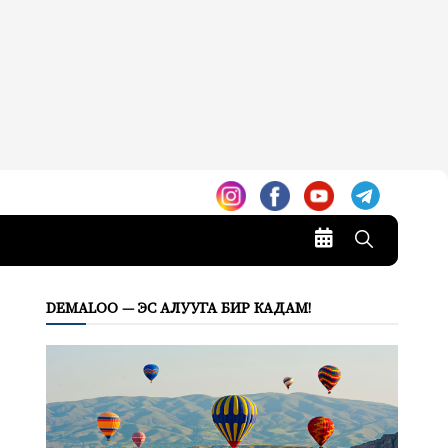
DEMALOO — ЭС АЛУУГА БИР КАДАМ!