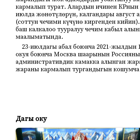
кармалып турат. Алардын ичинен КРнын
июлда жөнөтүлөрүн, калгандары август
(соттун чечими күчүнө киргенден кийин
баш калкалоо тууралуу чечим кабыл алын
маалыматында.
23-июлдагы абал боюнча 2021-жылдын 
окуя боюнча Москва шаарынын Россиян
административдик камакка алынган жар
жараны кармалып тургандыгын кошумча
Дагы оку