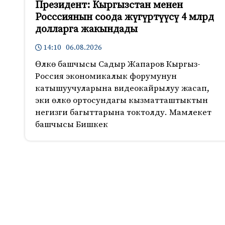
Президент: Кыргызстан менен
Росссиянын соода жүгүртүүсү 4 млрд
долларга жакындады
14:10 06.08.2026
Өлкө башчысы Садыр Жапаров Кыргыз-
Россия экономикалык форумунун
катышуучуларына видеокайрылуу жасап,
эки өлкө ортосундагы кызматташтыктын
негизги багыттарына токтолду. Мамлекет
башчысы Бишкек
962