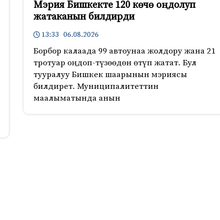
Мэрия Бишкекте 120 көчө оңдолуп
жатаканын билдирди
13:33 06.08.2026
Борбор калаада 99 автоунаа жолдору жана 21
тротуар оңдоп-түзөөдөн өтүп жатат. Бул
тууралуу Бишкек шаарынын мэриясы
билдирет. Муниципалитеттин
маалыматында анын