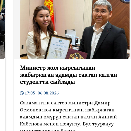
Министр жол кырсыгынан
жабыркаган адамды сактап калган
студентти сыйлады
17:05 06.08.2026
Саламаттык сактоо министри Дамир
Осмонов жол кырсыгынан жабыркаган
адамдын өмүрүн сактап калган Адинай
Кабенова менен жолукту. Бул тууралуу
министрликтин басма