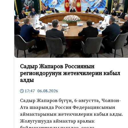
Садыр Жапаров Россиянын
региондорунун жетекчилерин кабыл
алды
17:47 06.08.2026
Садыр Жапаров бүгүн, 6-августта, Чолпон-
Ата шаарында Россия Федерациясынын
аймактарынын жетекчилерин кабыл алды.
Жолугушууда аймактар аралык
байланыштарды чыңдоо, соода-