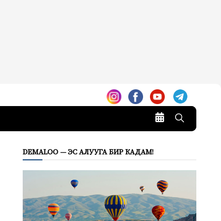
DEMALOO — ЭС АЛУУГА БИР КАДАМ!