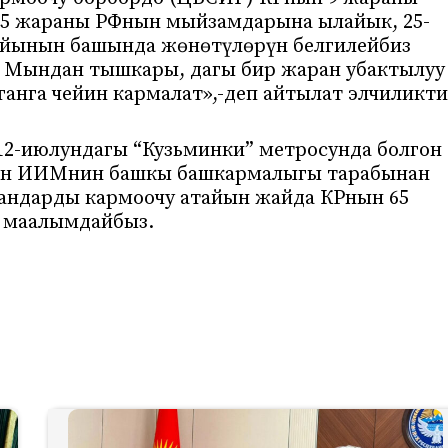
 5 жараны РФнын мыйзамдарына ылайык, 25-
 айынын башында жөнөтүлөрүн белгилейбиз
). Мындан тышкары, дагы бир жаран убактылуу
ганга чейин кармалат»,-деп айтылат элчиликт
12-июлундагы “Кузьминки” метросунда болгон
ын ИИМнин башкы башкармалыгы тарабынан
андарды кармоочу атайын жайда КРнын 65
 маалымдайбыз.