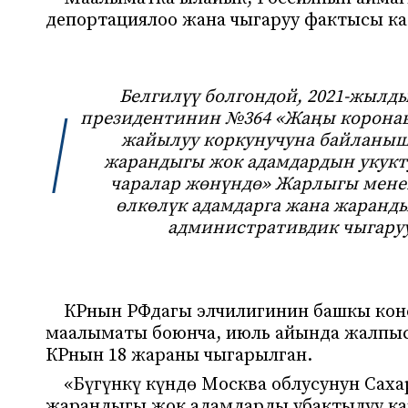
депортациялоо жана чыгаруу фактысы ка
Белгилүү болгондой, 2021-жылд
президентинин №364 «Жаңы коронав
жайылуу коркунучуна байланыш
жарандыгы жок адамдардын укукт
чаралар жөнүндө» Жарлыгы мене
өлкөлүк адамдарга жана жаранд
административдик чыгаруу
КРнын РФдагы элчилигинин башкы ко
маалыматы боюнча, июль айында жалпыс
КРнын 18 жараны чыгарылган.
«Бүгүнкү күндө Москва облусунун Сах
жарандыгы жок адамдарды убактылуу ка