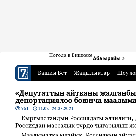
Жаңылыктар — Кыргызстан
Погода в Бишкеке
7-канал. Жаңылыктар 
Аба ырайы
Башкы Бет
Жаңылыктар
Шоу ж
«Депутаттын айтканы жалганбы
депортациялоо боюнча маалым
961
11:08 24.07.2021
Кыргызстандын Россиядагы элчилиги,
Россиядан массалык түрдө чыгарылып жа
Маалыматка ылайык, Россиянын аймаг