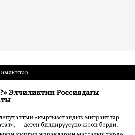
— Кыргызстан
аңылыктар
?» Элчиликтин Россиядагы
аты
 депутаттын «кыргызстандык мигранттар
тат», — деген билдирүүсүнө жооп берди.
ынан кыргыз жарандарын массалык түрдө