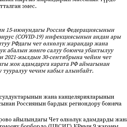
тталган эмес.
ын 15-июнундагы Россия Федерациясынын
ирус (COVID-19) инфекциясынын андан ары
туу РФдагы чет өлкөлүк жарандар жана
ук абалын жөнгө салуу боюнча убактылуу
н 2021-жылдын 30-сентябрына чейин чет
ыгы жок адамдарга карата РФ аймагынан
 тууралуу чечим кабыл алынбайт.
нсулдуктарынын жана канцелярияларынын
ынан Россиянын бардык региондору боюнча
арово айылындагы Чет өлкөлүк адамдарды жан
рмоочу борбордо (ЦВСИГ) КРнын 9 жараны