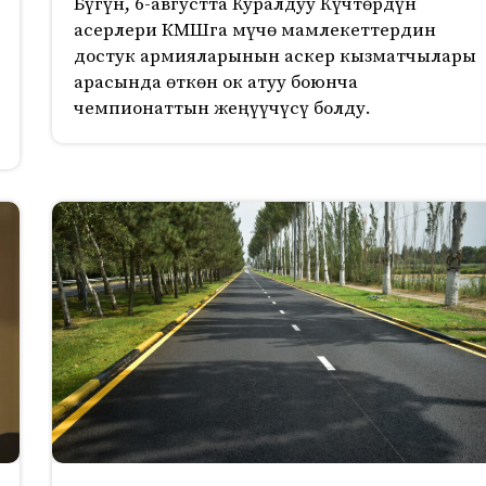
Бүгүн, 6-августта Куралдуу Күчтөрдүн
асерлери КМШга мүчө мамлекеттердин
достук армияларынын аскер кызматчылары
арасында өткөн ок атуу боюнча
чемпионаттын жеңүүчүсү болду.