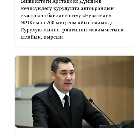
Бишкектеги Арстанбек Дүйшеев
көчөсүндөгү курулушта автокрандын
кулашына байланыштуу «Нурзаман»
ЖЧКсына 200 миң сом айып салынды.
Курулуш министрлигинин маалыматына
ылайык, кырсык