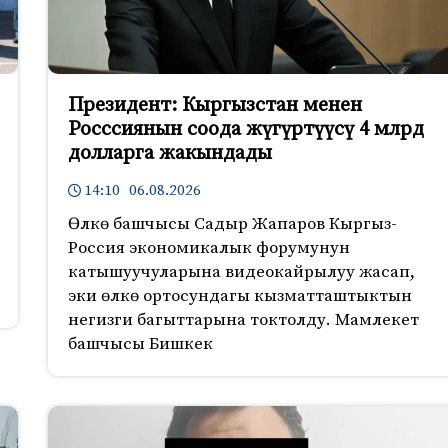
Президент: Кыргызстан менен
Росссиянын соода жүгүртүүсү 4 млрд
долларга жакындады
14:10 06.08.2026
Өлкө башчысы Садыр Жапаров Кыргыз-
Россия экономикалык форумунун
катышуучуларына видеокайрылуу жасап,
эки өлкө ортосундагы кызматташтыктын
негизги багыттарына токтолду. Мамлекет
башчысы Бишкек