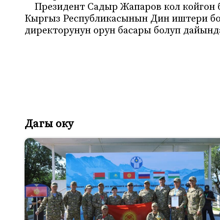
Президент Садыр Жапаров кол койгон 
Кыргыз Республикасынын Дин иштери б
директорунун орун басары болуп дайынд
Дагы оку