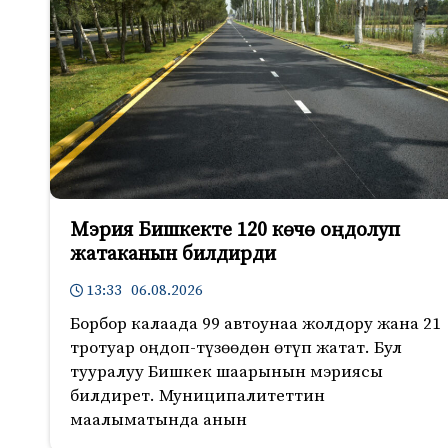
Мэрия Бишкекте 120 көчө оңдолуп
жатаканын билдирди
13:33 06.08.2026
Борбор калаада 99 автоунаа жолдору жана 21
тротуар оңдоп-түзөөдөн өтүп жатат. Бул
тууралуу Бишкек шаарынын мэриясы
билдирет. Муниципалитеттин
маалыматында анын