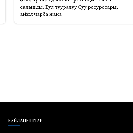
өлчөмүндө административдик айып
салынды. Бул тууралуу Суу ресурстары,
айыл чарба жана
БАЙЛАНЫШТАР