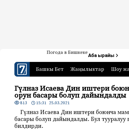
Жаңылыктар — Кыргызстан
Погода в Бишкеке
7-канал. Жаңылыктар 
Аба ырайы
Башкы Бет
Жаңылыктар
Шоу ж
Гүлназ Исаева Дин иштери бою
орун басары болуп дайындалды
813
15:31 25.03.2021
Гүлназ Исаева Дин иштери боюнча ма
басары болуп дайындалды. Бул тууралуу
билдирди.