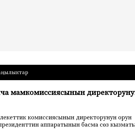
— Кыргызстан
аңылыктар
нча мамкомиссиясынын директоруну
млекеттик комиссиясынын директорунун орун
 президенттин аппаратынын басма сөз кызмат