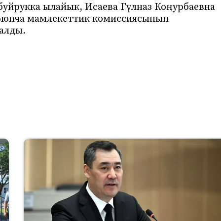
буйрукка ылайык, Исаева Гүлназ Коңурбаевна
оюнча мамлекеттик комиссиясынын
алды.