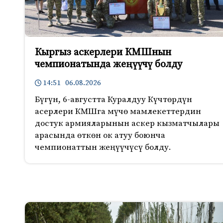
Кыргыз аскерлери КМШнын
чемпионатында жеңүүчү болду
14:51 06.08.2026
Бүгүн, 6-августта Куралдуу Күчтөрдүн
асерлери КМШга мүчө мамлекеттердин
достук армияларынын аскер кызматчылары
арасында өткөн ок атуу боюнча
чемпионаттын жеңүүчүсү болду.