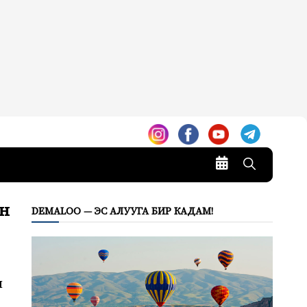
н
DEMALOO — ЭС АЛУУГА БИР КАДАМ!
ы