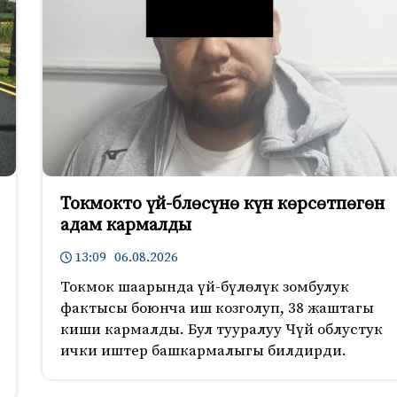
Токмокто үй-блөсүнө күн көрсөтпөгөн
адам кармалды
13:09 06.08.2026
Токмок шаарында үй-бүлөлүк зомбулук
фактысы боюнча иш козголуп, 38 жаштагы
киши кармалды. Бул тууралуу Чүй облустук
ички иштер башкармалыгы билдирди.