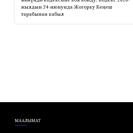
жөнүндө кодексине кол койду. Кодекс 2026-
жылдын 24-июнунда Жогорку Кеңеш
тарабынан кабыл
814
МААЛЫМАТ