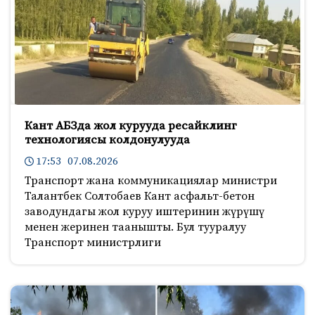
Кант АБЗда жол курууда ресайклинг
технологиясы колдонулууда
17:53 07.08.2026
Транспорт жана коммуникациялар министри
Талантбек Солтобаев Кант асфальт-бетон
заводундагы жол куруу иштеринин жүрүшү
менен жеринен таанышты. Бул тууралуу
Транспорт министрлиги