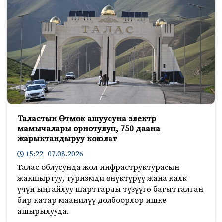
Таластын Өтмөк ашуусуна электр
мамычалары орнотулуп, 750 даана
жарыктандыруу коюлат
15:22 07.08.2026
Талас облусунда жол инфраструктурасын
жакшыртуу, туризмди өнүктүрүү жана калк
үчүн ыңгайлуу шарттарды түзүүгө багытталган
бир катар маанилүү долбоорлор ишке
ашырылууда.