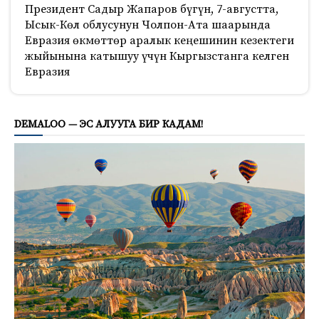
Президент Садыр Жапаров бүгүн, 7-августта,
Ысык-Көл облусунун Чолпон-Ата шаарында
Евразия өкмөттөр аралык кеңешинин кезектеги
жыйынына катышуу үчүн Кыргызстанга келген
Евразия
815
DEMALOO — ЭС АЛУУГА БИР КАДАМ!