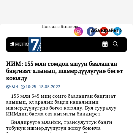
Жаңылыктар — Кыргызстан
Погода в Бишкеке
7-канал. Жаңылыктар —
Аба ырайы
Кыргызстан
MENU
ИИМ: 155 млн сомдон ашуун бааланган
баңгизат алынып, ишмердүүлүгүнө бөгөт
коюлду
10:25 18.05.2022
814
155 млн 545 миң сомго бааланган баңгизат
алынып, эл аралык баңги каналынын
ишмердүүлүгүнө бөгөт коюлду. Бул тууралуу
ИИМдин басма сөз кызматы билдирет.
Билдирүүгө ылайык, трансулуттук баңги
тобунун ишмердүүлүгүн жоюу боюнча