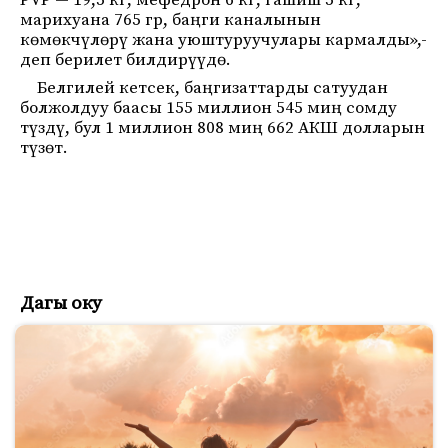
PVP — 19,5 кг, мефедрон 6 кг, гашиш 5 кг,
марихуана 765 гр, баңги каналынын
көмөкчүлөрү жана уюштуруучулары кармалды»,-
деп берилет билдирүүдө.
Белгилей кетсек, баңгизаттарды сатуудан
болжолдуу баасы 155 миллион 545 миң сомду
түздү, бул 1 миллион 808 миң 662 АКШ долларын
түзөт.
Дагы оку