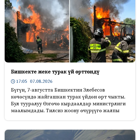
Бишкекте жеке турак үй өрттөндү
17:05 07.08.2026
Бүгүн, 7-августта Бишкектин Элебесов
көчөсүндө жайгашкан турак үйдөн өрт чыкты.
Бул тууралуу Өзгөчө кырдаалдар министрлиги
маалымдады. Тилсиз жоону өчүрүүгө жалпы