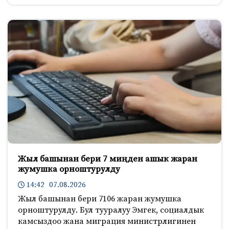
Жыл башынан бери 7 миңден ашык жаран
жумушка орноштурулду
14:42 07.08.2026
Жыл башынан бери 7106 жаран жумушка
орноштурулду. Бул тууралуу Эмгек, социалдык
камсыздоо жана миграция министрлигинен