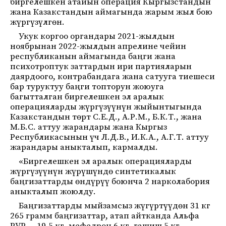
биргелешкен атайын операция Кыргызстандын
жана Казакстандын аймагында жарым жыл бою
жүргүзүлгөн.
Укук коргоо органдары 2021-жылдын
ноябрынан 2022-жылдын апрелине чейин
республиканын аймагында баңги жана
психотроптук заттардын ири партияларын
даярдоого, контрабандага жана сатууга тиешеси
бар туруктуу баңги топторун жоюуга
багытталган биргелешкен эл аралык
операцияларды жүргүзүүнүн жыйынтыгында
Казакстандын төрт С.Е.Д., А.Р.М., Б.К.Т., жана
М.Б.С. аттуу жарандары жана Кыргыз
Республикасынын үч Л.Д.В., И.К.А., А.Г.Т. аттуу
жарандары аныкталып, кармалды.
«Биргелешкен эл аралык операцияларды
жүргүзүүнүн жүрүшүндө синтетикалык
баңгизаттарды өндүрүү боюнча 2 нарколабория
аныкталып жоюлду.
Баңгизаттарды мыйзамсыз жүгүртүүдөн 31 кг
265 грамм баңгизаттар, атап айтканда Альфа