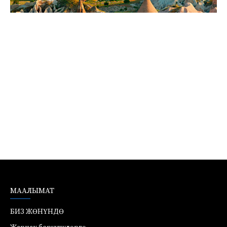
МААЛЫМАТ
БИЗ ЖӨНҮНДӨ