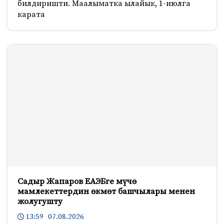
билдиришти. Маалыматка ылайык, 1-июлга
карата
Садыр Жапаров ЕАЭБге мүчө
мамлекеттердин өкмөт башчылары менен
жолугушту
13:59 07.08.2026