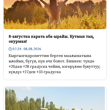
8-августка карата аба-ырайы. Кутман таң,
окурман!
07:34 08.08.2026
Кыргызгидрометтин берген маалыматына
ылайык, бүгүн, күн ачк болот. Бишкек: түндө
+20дан +28 градуска чейин, өзгөрүлмө булуттуу;
күндүз +27ден +33 градуска