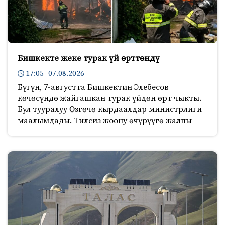
Бишкекте жеке турак үй өрттөндү
17:05 07.08.2026
Бүгүн, 7-августта Бишкектин Элебесов
көчөсүндө жайгашкан турак үйдөн өрт чыкты.
Бул тууралуу Өзгөчө кырдаалдар министрлиги
маалымдады. Тилсиз жоону өчүрүүгө жалпы