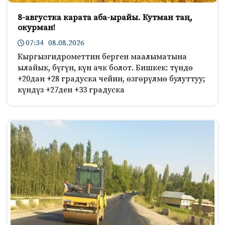
8-августка карата аба-ырайы. Кутман таң,
окурман!
07:34 08.08.2026
Кыргызгидрометтин берген маалыматына
ылайык, бүгүн, күн ачк болот. Бишкек: түндө
+20дан +28 градуска чейин, өзгөрүлмө булуттуу;
күндүз +27ден +33 градуска