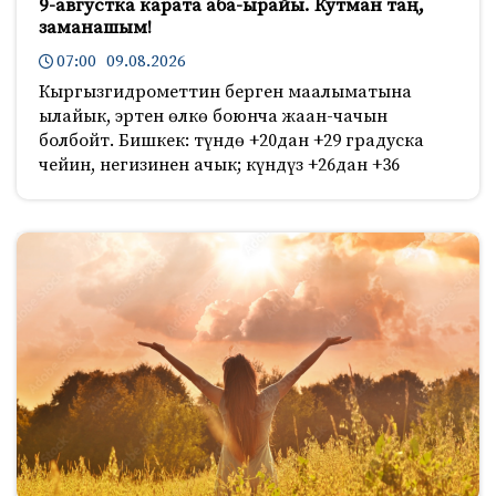
9-августка карата аба-ырайы. Кутман таң,
заманашым!
07:00 09.08.2026
Кыргызгидрометтин берген маалыматына
ылайык, эртен өлкө боюнча жаан-чачын
болбойт. Бишкек: түндө +20дан +29 градуска
чейин, негизинен ачык; күндүз +26дан +36