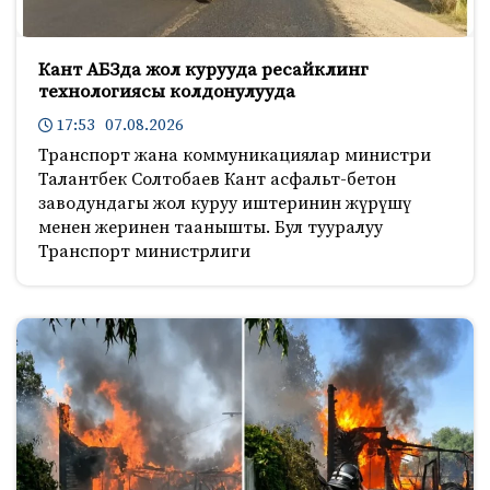
Кант АБЗда жол курууда ресайклинг
технологиясы колдонулууда
17:53 07.08.2026
Транспорт жана коммуникациялар министри
Талантбек Солтобаев Кант асфальт-бетон
заводундагы жол куруу иштеринин жүрүшү
менен жеринен таанышты. Бул тууралуу
Транспорт министрлиги