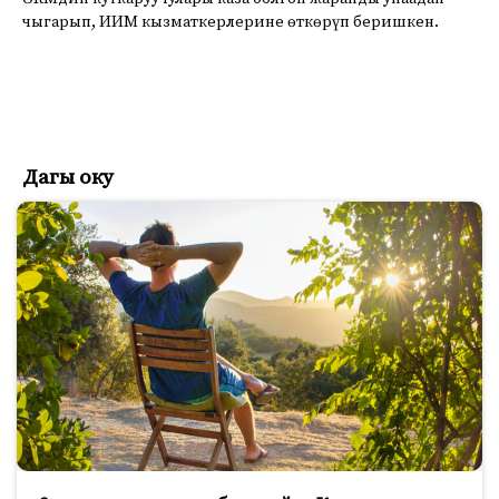
чыгарып, ИИМ кызматкерлерине өткөрүп беришкен.
Дагы оку