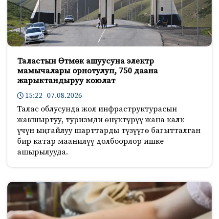
Таластын Өтмөк ашуусуна электр
мамычалары орнотулуп, 750 даана
жарыктандыруу коюлат
15:22 07.08.2026
Талас облусунда жол инфраструктурасын
жакшыртуу, туризмди өнүктүрүү жана калк
үчүн ыңгайлуу шарттарды түзүүгө багытталган
бир катар маанилүү долбоорлор ишке
ашырылууда.