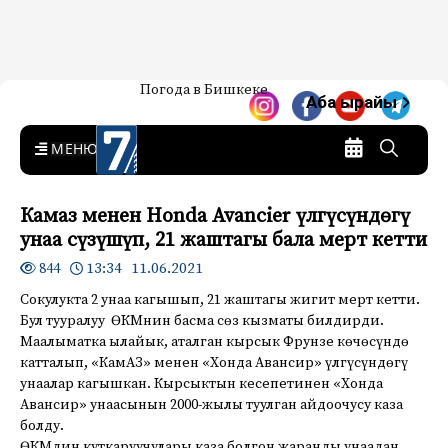
Жаңылыктар — Кыргызстан
Погода в Бишкеке
7-канал. Жаңылыктар —
Аба ырайы
Кыргызстан
MENU
Камаз менен Honda Avancier үлгүсүндөгү
унаа сүзүшүп, 21 жаштагы бала мерт кетти
13:34 11.06.2021
844
Сокулукта 2 унаа кагышып, 21 жаштагы жигит мерт кетти.
Бул тууралуу ӨКМнин басма сөз кызматы билдирди.
Маалыматка ылайык, аталган кырсык Фрунзе көчөсүндө
катталып, «КамАЗ» менен «Хонда Авансир» үлгүсүндөгү
унаалар кагышкан. Кырсыктын кесепетинен «Хонда
Авансир» унаасынын 2000-жылы туулган айдоочусу каза
болду.
ӨКМдин куткаруучулары каза болгон жаранды унаадан