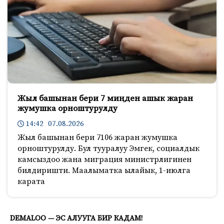
Жыл башынан бери 7 миңден ашык жаран
жумушка орноштурулду
14:42 07.08.2026
Жыл башынан бери 7106 жаран жумушка
орноштурулду. Бул тууралуу Эмгек, социалдык
камсыздоо жана миграция министрлигинен
билдиришти. Маалыматка ылайык, 1-июлга
карата
845
DEMALOO — ЭС АЛУУГА БИР КАДАМ!