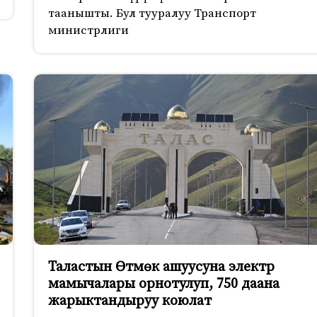
таанышты. Бул тууралуу Транспорт
министрлиги
Таластын Өтмөк ашуусуна электр
мамычалары орнотулуп, 750 даана
жарыктандыруу коюлат