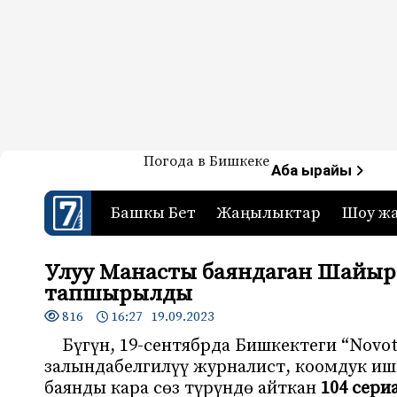
Жаңылыктар — Кыргызстан
Погода в Бишкеке
7-канал. Жаңылыктар 
Аба ырайы
Башкы Бет
Жаңылыктар
Шоу ж
Улуу Манасты баяндаган Шайырб
тапшырылды
816
16:27 19.09.2023
Бүгүн, 19-сентябрда Бишкектеги “Nov
залындабелгилүү журналист, коомдук и
баянды кара сөз түрүндө айткан
104 сери