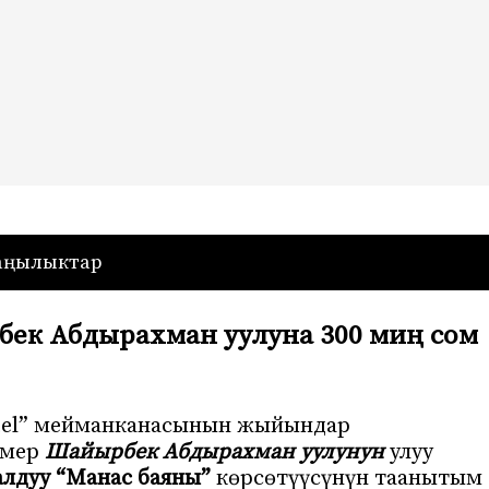
— Кыргызстан
аңылыктар
ек Абдырахман уулуна 300 миң сом
otel” мейманканасынын жыйындар
шмер
Шайырбек Абдырахман уулунун
улуу
алдуу “Манас баяны”
көрсөтүүсүнүн таанытым