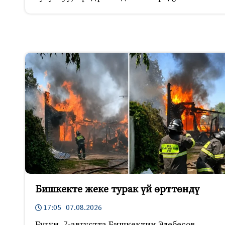
Бишкекте жеке турак үй өрттөндү
17:05 07.08.2026
Бүгүн, 7-августта Бишкектин Элебесов