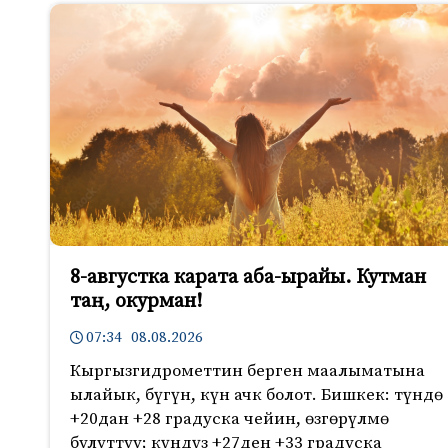
8-августка карата аба-ырайы. Кутман
таң, окурман!
07:34 08.08.2026
Кыргызгидрометтин берген маалыматына
ылайык, бүгүн, күн ачк болот. Бишкек: түндө
+20дан +28 градуска чейин, өзгөрүлмө
булуттуу; күндүз +27ден +33 градуска