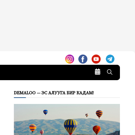
DEMALOO — ЭС АЛУУГА БИР КАДАМ!