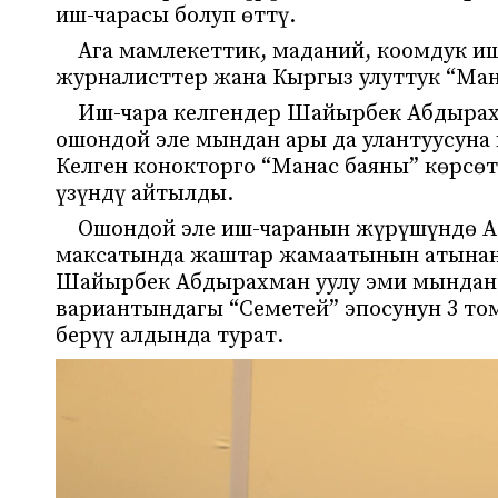
иш-чарасы болуп өттү.
Ага мамлекеттик, маданий, коомдук иш
журналисттер жана Кыргыз улуттук “Ма
Иш-чара келгендер Шайырбек Абдырахм
ошондой эле мындан ары да улантуусуна 
Келген конокторго “Манас баяны” көрсөт
үзүндү айтылды.
Ошондой эле иш-чаранын жүрүшүндө Аб
максатында жаштар жамаатынын атына
Шайырбек Абдырахман уулу эми мындан 
вариантындагы “Семетей” эпосунун 3 то
берүү алдында турат.