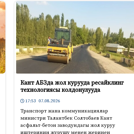
Кант АБЗда жол курууда ресайклинг
технологиясы колдонулууда
17:53 07.08.2026
Транспорт жана коммуникациялар
министри Талантбек Солтобаев Кант
асфальт-бетон заводундагы жол куруу
иштеринин жүрүшү менен жеринен