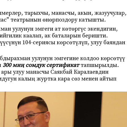
мерлер, тарыхчы, манасчы, акын, жазуучулар,
нас” театрынын өнөрпоздору катышты.
ан уулунун эмгеги ат көтөргүс экендигин,
ийгилик каалап, ак баталарын беришти.
үүсүнүн 104-сериясы көрсөтүлүп, улуу баяндан
дырахман уулунун эмгегине колдоо көрсөтүү
н
300 миң сомдук сертификат
тапшырылды.
ары улуу манасчы Саякбай Каралаевдин
мдугун калың журтка кара сөз менен айтып