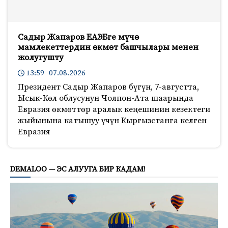
Садыр Жапаров ЕАЭБге мүчө
мамлекеттердин өкмөт башчылары менен
жолугушту
13:59 07.08.2026
Президент Садыр Жапаров бүгүн, 7-августта,
Ысык-Көл облусунун Чолпон-Ата шаарында
Евразия өкмөттөр аралык кеңешинин кезектеги
жыйынына катышуу үчүн Кыргызстанга келген
Евразия
899
DEMALOO — ЭС АЛУУГА БИР КАДАМ!