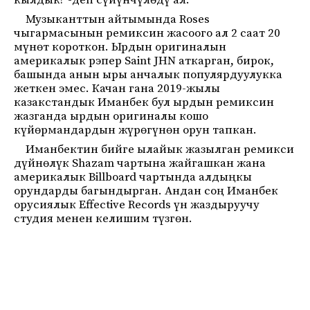
кылдык!”-деп сүйүнчүлөдү ал.
Музыканттын айтымында Roses
чыгармасынын ремиксин жасоого ал 2 саат 20
мүнөт короткон. Ырдын оригиналын
америкалык рэпер Saint JHN аткарган, бирок,
башында анын ыры анчалык популярдуулукка
жеткен эмес. Качан гана 2019-жылы
казакстандык Иманбек бул ырдын ремиксин
жазганда ырдын оригиналы кошо
күйөрмандардын жүрөгүнөн орун тапкан.
Иманбектин бийге ылайык жазылган ремикси
дүйнөлүк Shazam чартына жайгашкан жана
америкалык Billboard чартында алдыңкы
орундарды багындырган. Андан соң Иманбек
орусиялык Effective Records үн жаздыруучу
студия менен келишим түзгөн.