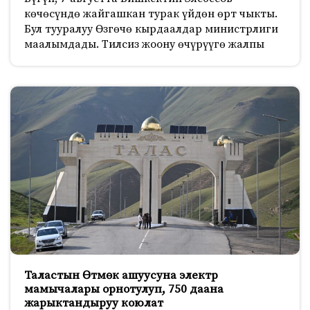
көчөсүндө жайгашкан турак үйдөн өрт чыкты.
Бул тууралуу Өзгөчө кырдаалдар министрлиги
маалымдады. Тилсиз жоону өчүрүүгө жалпы
Таластын Өтмөк ашуусуна электр
мамычалары орнотулуп, 750 даана
жарыктандыруу коюлат