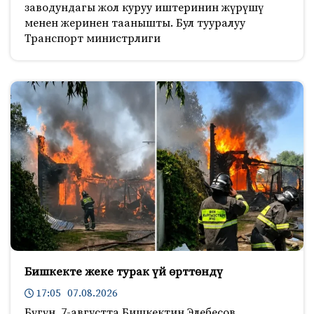
заводундагы жол куруу иштеринин жүрүшү
менен жеринен таанышты. Бул тууралуу
Транспорт министрлиги
Бишкекте жеке турак үй өрттөндү
17:05 07.08.2026
Бүгүн, 7-августта Бишкектин Элебесов