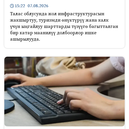
15:22 07.08.2026
Талас облусунда жол инфраструктурасын
жакшыртуу, туризмди өнүктүрүү жана калк
үчүн ыңгайлуу шарттарды түзүүгө багытталган
бир катар маанилүү долбоорлор ишке
ашырылууда.