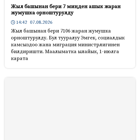
Жыл башынан бери 7 миңден ашык жаран
жумушка орноштурулду
14:42 07.08.2026
Жыл башынан бери 7106 жаран жумушка
орноштурулду. Бул тууралуу Эмгек, социалдык
камсыздоо жана миграция министрлигинен
билдиришти. Маалыматка ылайык, 1-июлга
карата