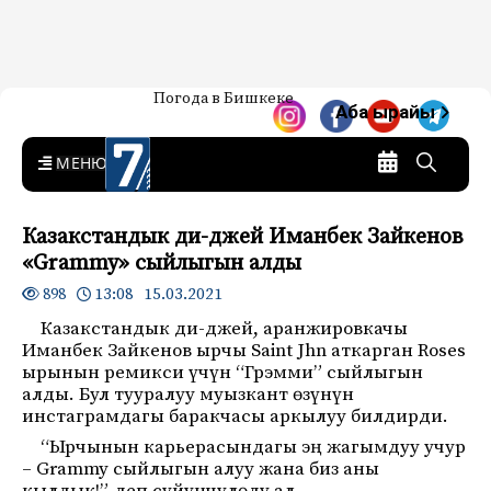
Жаңылыктар — Кыргызстан
Погода в Бишкеке
7-канал. Жаңылыктар —
Аба ырайы
Кыргызстан
MENU
Казакстандык ди-джей Иманбек Зайкенов
«Grammy» сыйлыгын алды
13:08 15.03.2021
898
Казакстандык ди-джей, аранжировкачы
Иманбек Зайкенов ырчы Saint Jhn аткарган Roses
ырынын ремикси үчүн “Грэмми” сыйлыгын
алды. Бул тууралуу муызкант өзүнүн
инстаграмдагы баракчасы аркылуу билдирди.
“Ырчынын карьерасындагы эң жагымдуу учур
– Grammy сыйлыгын алуу жана биз аны