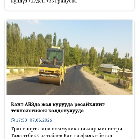
күндүз +27ден +33 градуска
Кант АБЗда жол курууда ресайклинг
технологиясы колдонулууда
17:53 07.08.2026
Транспорт жана коммуникациялар министри
Талантбек Солтобаев Кант асфальт-бетон