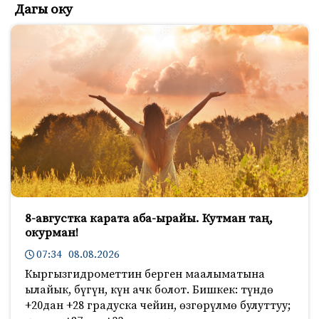
Дагы оку
8-августка карата аба-ырайы. Кутман таң,
окурман!
07:34 08.08.2026
Кыргызгидрометтин берген маалыматына
ылайык, бүгүн, күн ачк болот. Бишкек: түндө
+20дан +28 градуска чейин, өзгөрүлмө булуттуу;