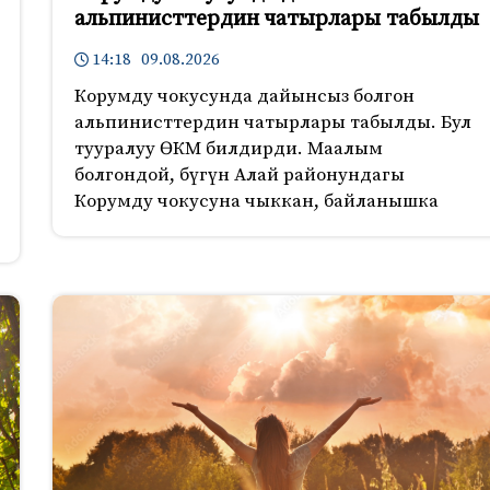
альпинисттердин чатырлары табылды
14:18 09.08.2026
Корумду чокусунда дайынсыз болгон
альпинисттердин чатырлары табылды. Бул
тууралуу ӨКМ билдирди. Маалым
болгондой, бүгүн Алай районундагы
Корумду чокусуна чыккан, байланышка