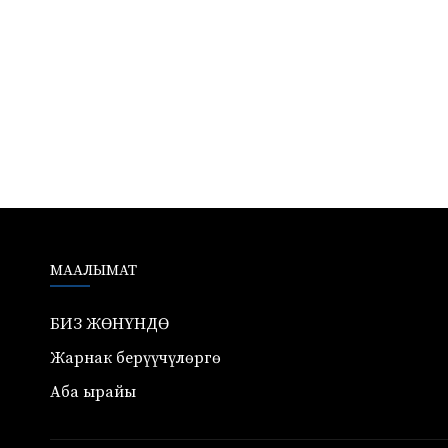
МААЛЫМАТ
БИЗ ЖӨНҮНДӨ
Жарнак берүүчүлөргө
Аба ырайы