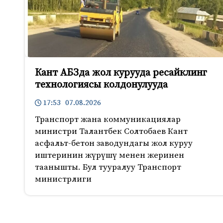
Кант АБЗда жол курууда ресайклинг
технологиясы колдонулууда
17:53 07.08.2026
Транспорт жана коммуникациялар
министри Талантбек Солтобаев Кант
асфальт-бетон заводундагы жол куруу
иштеринин жүрүшү менен жеринен
таанышты. Бул тууралуу Транспорт
министрлиги
586