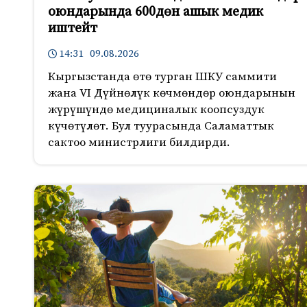
оюндарында 600дөн ашык медик
иштейт
14:31 09.08.2026
Кыргызстанда өтө турган ШКУ саммити
жана VI Дүйнөлүк көчмөндөр оюндарынын
жүрүшүндө медициналык коопсуздук
күчөтүлөт. Бул туурасында Саламаттык
сактоо министрлиги билдирди.