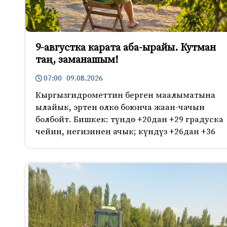
9-августка карата аба-ырайы. Кутман
таң, заманашым!
07:00 09.08.2026
Кыргызгидрометтин берген маалыматына
ылайык, эртен өлкө боюнча жаан-чачын
болбойт. Бишкек: түндө +20дан +29 градуска
чейин, негизинен ачык; күндүз +26дан +36