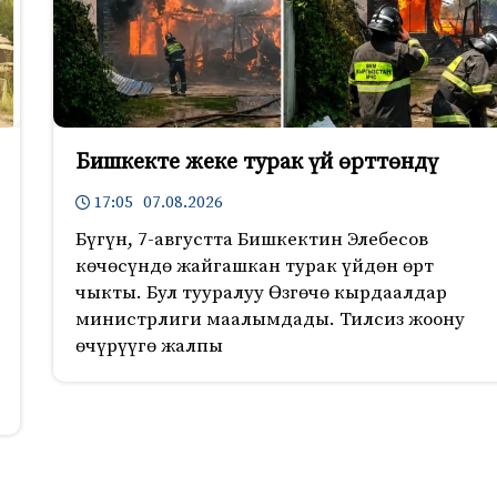
Бишкекте жеке турак үй өрттөндү
17:05 07.08.2026
Бүгүн, 7-августта Бишкектин Элебесов
көчөсүндө жайгашкан турак үйдөн өрт
чыкты. Бул тууралуу Өзгөчө кырдаалдар
министрлиги маалымдады. Тилсиз жоону
өчүрүүгө жалпы