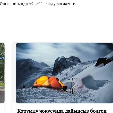
 Ош шаарында +9…+11 градуска жетет.
Корумду чокусунда дайынсыз болгон