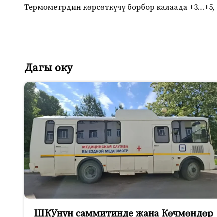
Термометрдин көрсөткүчү борбор калаада +3…+5,
Дагы оку
ШКУнун саммитинде жана Көчмөндөр