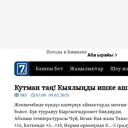
Жаңылыктар — Кыргызстан
Погода в Бишкеке
7-канал. Жаңылыктар 
Аба ырайы
Башкы Бет
Жаңылыктар
Шоу ж
Кутман таң! Кыялыңды ишке ашы
585
07:00 09.02.2025
Жекшембиде күндүз көпчүлүк аймактарда мезгил-
болот. Бул тууралуу Кыргызгидромет билдирди.
Абанын температурасы Чүй, Ысык-Көл жана Тала
+11, Баткенде +5…+10, Нарын өрөөнүндө 0…-5 граду