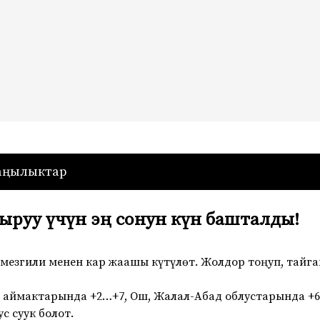
— Кыргызстан
аңылыктар
руу үчүн эң сонун күн башталды!
мезгили менен кар жаашы күтүлөт. Жолдор тоңуп, тайга
с аймактарында +2…+7, Ош, Жалал-Абад облустарында +
с суук болот.