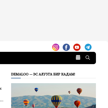
DEMALOO — ЭС АЛУУГА БИР КАДАМ!
к
6…