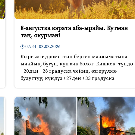
8-августка карата аба-ырайы. Кутман
таң, окурман!
07:34 08.08.2026
Кыргызгидрометтин берген маалыматына
ылайык, бүгүн, күн ачк болот. Бишкек: түндө
+20дан +28 градуска чейин, өзгөрүлмө
булуттуу; күндүз +27ден +33 градуска