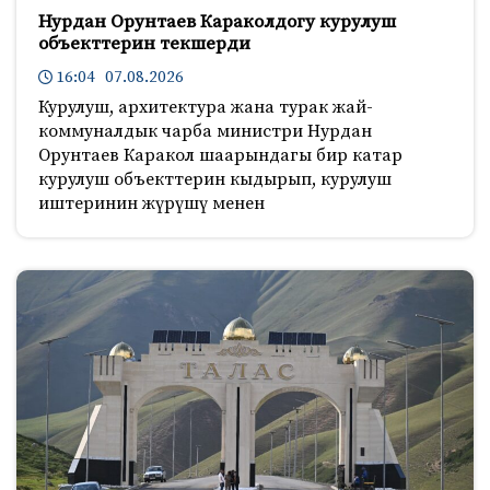
Нурдан Орунтаев Караколдогу курулуш
объекттерин текшерди
16:04 07.08.2026
Курулуш, архитектура жана турак жай-
коммуналдык чарба министри Нурдан
Орунтаев Каракол шаарындагы бир катар
курулуш объекттерин кыдырып, курулуш
иштеринин жүрүшү менен