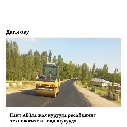
Дагы оку
Кант АБЗда жол курууда ресайклинг
технологиясы колдонулууда