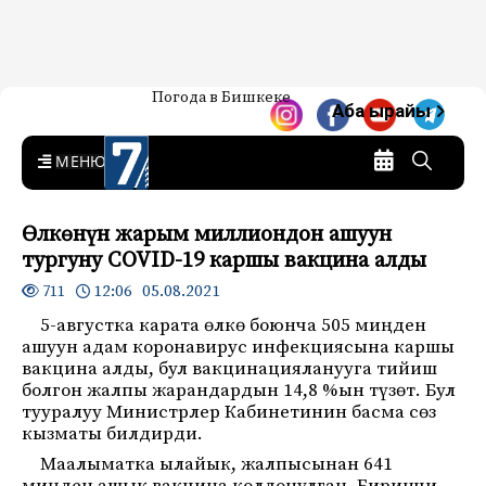
Жаңылыктар — Кыргызстан
Погода в Бишкеке
7-канал. Жаңылыктар —
Аба ырайы
Кыргызстан
MENU
Өлкөнүн жарым миллиондон ашуун
тургуну COVID-19 каршы вакцина алды
12:06 05.08.2021
711
5-августка карата өлкө боюнча 505 миңден
ашуун адам коронавирус инфекциясына каршы
вакцина алды, бул вакцинацияланууга тийиш
болгон жалпы жарандардын 14,8 %ын түзөт. Бул
тууралуу Министрлер Кабинетинин басма сөз
кызматы билдирди.
Маалыматка ылайык, жалпысынан 641