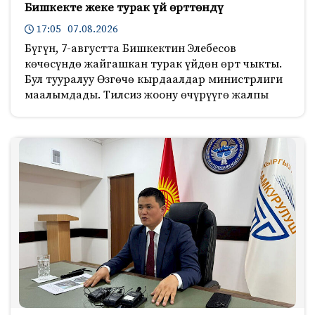
Бишкекте жеке турак үй өрттөндү
17:05 07.08.2026
Бүгүн, 7-августта Бишкектин Элебесов
көчөсүндө жайгашкан турак үйдөн өрт чыкты.
Бул тууралуу Өзгөчө кырдаалдар министрлиги
маалымдады. Тилсиз жоону өчүрүүгө жалпы