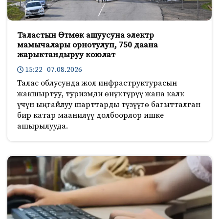
Таластын Өтмөк ашуусуна электр
мамычалары орнотулуп, 750 даана
жарыктандыруу коюлат
15:22 07.08.2026
Талас облусунда жол инфраструктурасын
жакшыртуу, туризмди өнүктүрүү жана калк
үчүн ыңгайлуу шарттарды түзүүгө багытталган
бир катар маанилүү долбоорлор ишке
ашырылууда.