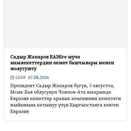
Садыр Жапаров ЕАЭБге мүчө
мамлекеттердин өкмөт башчылары менен
жолугушту
13:59 07.08.2026
Президент Садыр Жапаров бүгүн, 7-августта,
Ысык-Көл облусунун Чолпон-Ата шаарында
Евразия өкмөттөр аралык кеңешинин кезектеги
жыйынына катышуу үчүн Кыргызстанга келген
Евразия
712