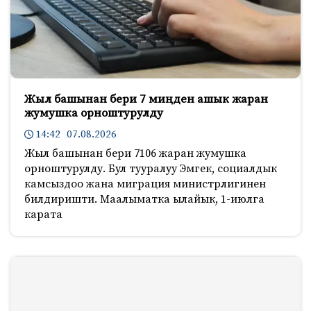
Жыл башынан бери 7 миңден ашык жаран
жумушка орноштурулду
14:42 07.08.2026
Жыл башынан бери 7106 жаран жумушка
орноштурулду. Бул тууралуу Эмгек, социалдык
камсыздоо жана миграция министрлигинен
билдиришти. Маалыматка ылайык, 1-июлга
карата