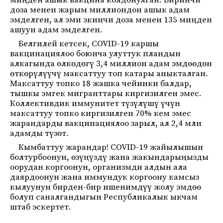
миңден ашык вакцина колдонулган. Биринчи
доза менен жарым миллиондон ашык адам
эмделген, ал эми экинчи доза менен 135 миңден
ашуун адам эмделген.
Белгилей кетсек, COVID-19 каршы
вакцинациялоо боюнча улуттук пландын
алкагында өлкөдөгү 3,4 миллион адам эмдөөдөн
өткөрүлүүчү максаттуу топ катары аныкталган.
Максаттуу топко 18 жашка чейинки балдар,
тышкы эмгек мигранттары киргизилген эмес.
Коллективдик иммунитет түзүлүшү үчүн
максаттуу топко киргизилген 70% кем эмес
жарандарды вакцинациялоо зарыл, ал 2,4 млн
адамды түзөт.
Кымбаттуу жарандар! COVID-19 жайылышын
болтурбоонун, өзүңүздү жана жакындарыңызды
оорудан коргоонун, организмди алдын ала
даярдоонун жана иммундук коргоону камсыз
кылуунун бирден-бир ишенимдүү жолу эмдөө
болуп саналгандыгын Республикалык ыкчам
штаб эскертет.