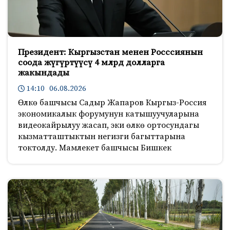
Президент: Кыргызстан менен Росссиянын
соода жүгүртүүсү 4 млрд долларга
жакындады
14:10 06.08.2026
Өлкө башчысы Садыр Жапаров Кыргыз-Россия
экономикалык форумунун катышуучуларына
видеокайрылуу жасап, эки өлкө ортосундагы
кызматташтыктын негизги багыттарына
токтолду. Мамлекет башчысы Бишкек