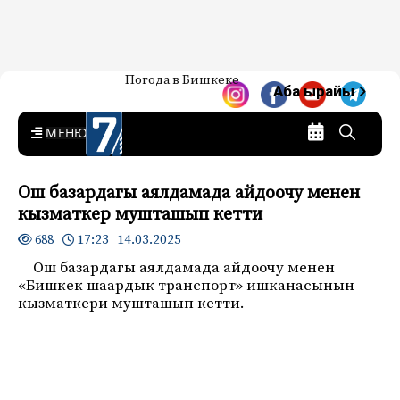
Жаңылыктар — Кыргызстан
Погода в Бишкеке
7-канал. Жаңылыктар —
Аба ырайы
Кыргызстан
MENU
Ош базардагы аялдамада айдоочу менен
кызматкер мушташып кетти
17:23 14.03.2025
688
Ош базардагы аялдамада айдоочу менен
«Бишкек шаардык транспорт» ишканасынын
кызматкери мушташып кетти.