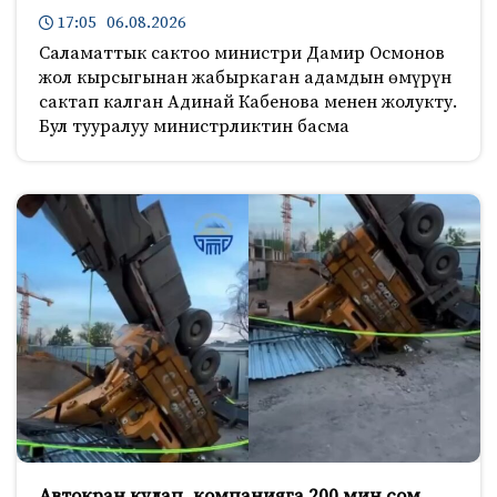
17:05 06.08.2026
Саламаттык сактоо министри Дамир Осмонов
жол кырсыгынан жабыркаган адамдын өмүрүн
сактап калган Адинай Кабенова менен жолукту.
Бул тууралуу министрликтин басма
Автокран кулап, компанияга 200 миң сом