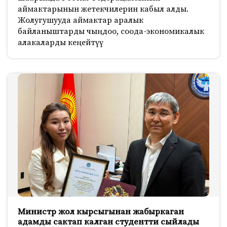
аймактарынын жетекчилерин кабыл алды.
Жолугушууда аймактар аралык
байланыштарды чыңдоо, соода-экономикалык
алакаларды кеңейтүү
Министр жол кырсыгынан жабыркаган
адамды сактап калган студентти сыйлады