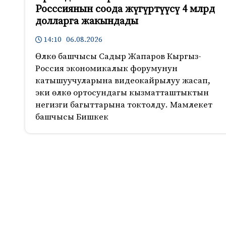
Росссиянын соода жүгүртүүсү 4 млрд
долларга жакындады
14:10 06.08.2026
Өлкө башчысы Садыр Жапаров Кыргыз-
Россия экономикалык форумунун
катышуучуларына видеокайрылуу жасап,
эки өлкө ортосундагы кызматташтыктын
негизги багыттарына токтолду. Мамлекет
башчысы Бишкек
534