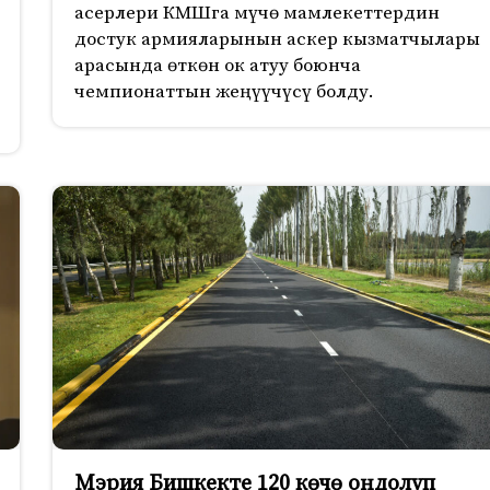
асерлери КМШга мүчө мамлекеттердин
достук армияларынын аскер кызматчылары
арасында өткөн ок атуу боюнча
чемпионаттын жеңүүчүсү болду.
Мэрия Бишкекте 120 көчө оңдолуп