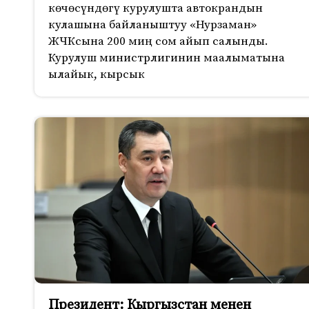
көчөсүндөгү курулушта автокрандын
кулашына байланыштуу «Нурзаман»
ЖЧКсына 200 миң сом айып салынды.
Курулуш министрлигинин маалыматына
ылайык, кырсык
Президент: Кыргызстан менен