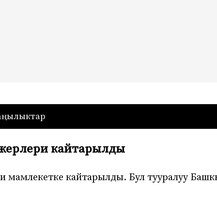
— Кыргызстан
аңылыктар
 жерлери кайтарылды
и мамлекетке кайтарылды. Бул тууралуу Башк