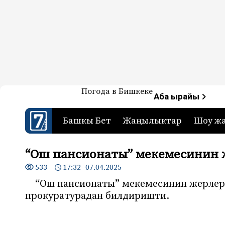
Жаңылыктар — Кыргызстан
Погода в Бишкеке
7-канал. Жаңылыктар 
Аба ырайы
Башкы Бет
Жаңылыктар
Шоу ж
“Oш пансионаты” мекемесинин
533
17:32 07.04.2025
“Oш пансионаты” мекемесинин жерлер
прокуратурадан билдиришти.