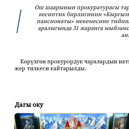
Ош шаарынын прокуратурасы тар
кесиптик бирлигинин «Кыргыз
пансионаты» мекемесине тийиштү
аралыгында 31 жаранга мыйзам
ан
Көрүлгөн прокурордук чаралардын наты
жер тилкеси кайтарылды.
Дагы оку