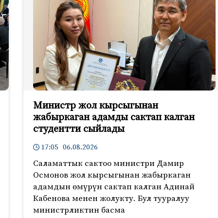
Министр жол кырсыгынан
жабыркаган адамды сактап калган
студентти сыйлады
17:05 06.08.2026
Саламаттык сактоо министри Дамир
Осмонов жол кырсыгынан жабыркаган
адамдын өмүрүн сактап калган Адинай
Кабенова менен жолукту. Бул тууралуу
министрликтин басма