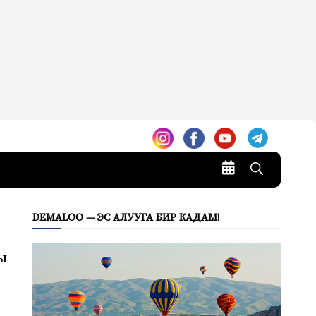
DEMALOO — ЭС АЛУУГА БИР КАДАМ!
ы