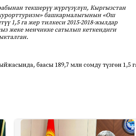
абынан текшерүү жүргүзүлүп, Кыргызстан
курорттуризм» башкармалыгынын «Oш
ү 1,5 га жер тилкеси 2015-2018-жылдар
сыз жеке менчикке сатылып кеткендиги
ыкталган.
йжасында, баасы 189,7 млн сомду түзгөн 1,5 г