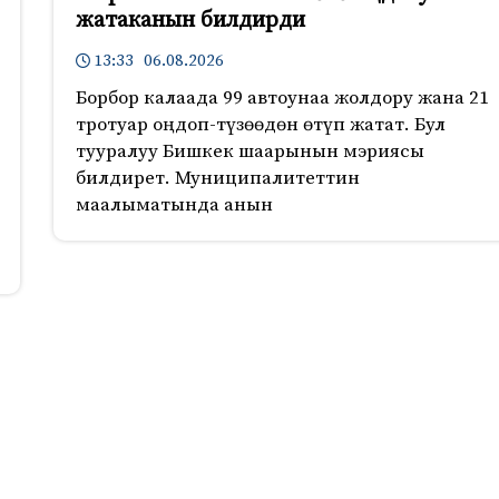
жатаканын билдирди
13:33 06.08.2026
Борбор калаада 99 автоунаа жолдору жана 21
тротуар оңдоп-түзөөдөн өтүп жатат. Бул
тууралуу Бишкек шаарынын мэриясы
билдирет. Муниципалитеттин
маалыматында анын