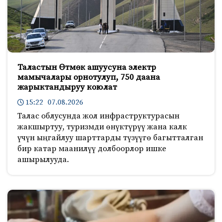
Таластын Өтмөк ашуусуна электр
мамычалары орнотулуп, 750 даана
жарыктандыруу коюлат
15:22 07.08.2026
Талас облусунда жол инфраструктурасын
жакшыртуу, туризмди өнүктүрүү жана калк
үчүн ыңгайлуу шарттарды түзүүгө багытталган
бир катар маанилүү долбоорлор ишке
ашырылууда.