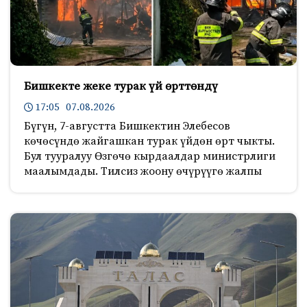
Бишкекте жеке турак үй өрттөндү
17:05 07.08.2026
Бүгүн, 7-августта Бишкектин Элебесов
көчөсүндө жайгашкан турак үйдөн өрт чыкты.
Бул тууралуу Өзгөчө кырдаалдар министрлиги
маалымдады. Тилсиз жоону өчүрүүгө жалпы