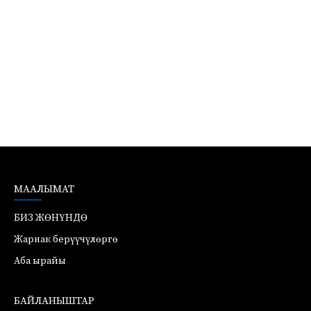
МААЛЫМАТ
БИЗ ЖӨНҮНДӨ
Жарнак берүүчүлөргө
Аба ырайы
БАЙЛАНЫШТАР