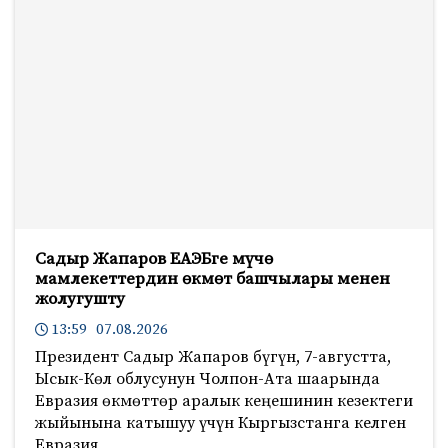
Садыр Жапаров ЕАЭБге мүчө
мамлекеттердин өкмөт башчылары менен
жолугушту
13:59 07.08.2026
Президент Садыр Жапаров бүгүн, 7-августта,
Ысык-Көл облусунун Чолпон-Ата шаарында
Евразия өкмөттөр аралык кеңешинин кезектеги
жыйынына катышуу үчүн Кыргызстанга келген
Евразия