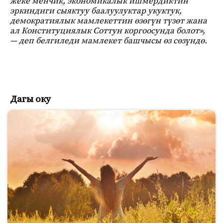
жеке менчик, экономикалык ишмердиктин
эркиндиги сыяктуу баалуулуктар укуктук,
демократиялык мамлекеттин өзөгүн түзөт жана
ал Конституциялык Соттун коргоосунда болот»,
— деп белгиледи мамлекет башчысы өз сөзүндө.
Дагы оку