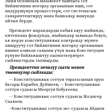
Эмил Өскөнбаев Мамлекет башчыга сот
бийлигинин жогорку органынын иши, сот
өндүрүшүнүн процесстери, сот системасын
санариптештирүү жана башкалар жөнүндө
айтып берди.
Президент жарандарды кабыл алуу жайында,
китепкана фондунда, жыйындар залында болуп,
ал жерде конституциялык контролду жүзөгө
ашыруучу сот бийлигинин жогорку органынын
ишине кошкон салымы үчүн жана Конституция
күнүнө байланыштуу кызматкерлерге
сыйлыктарды тапшырды.
Президенттин энчилүү сааты менен
төмөнкүлөр сыйланды:
— Конституциялык соттун төрагасынын орун
басары Карыбек Дуйшеев; — Конституциялык
соттун судьясы Меергул Бобукеева;
— Конституциялык соттун судьясы Жедигер
Саалаев;
–Конституциялык соттун экс-судьясы Абдиев