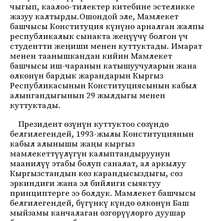
чыгып, каалоо-тилектер китебине эстеликке
жазуу калтырды.Ошондой эле, Мамлекет
башчысы Конституция күнүнө арналган жалпы
республикалык сынакта жеңүүчү болгон үч
студентти жеңиши менен куттуктады. Имарат
менен таанышкандан кийин Мамлекет
башчысы иш-чаранын катышуучуларын жана
өлкөнүн бардык жарандарын Кыргыз
Республикасынын Конституциясынын кабыл
алынгандыгынын 29 жылдыгы менен
куттуктады.
Президент өзүнүн куттуктоо сөзүндө
белгилегендей, 1993-жылы Конституциянын
кабыл алынышы жаңы кыргыз
мамлекеттүүлүгүн калыптандыруунун
маанилүү этабы болуп саналат, ал аркылуу
Кыргызстандын көз карандысыздыгы, сөз
эркиндиги жана эл бийлиги сыяктуу
принциптерге ээ болдук. Мамлекет башчысы
белгилегендей, бүгүнкү күндө өлкөнүн Баш
мыйзамы канчалаган өзгөрүүлөргө дуушар