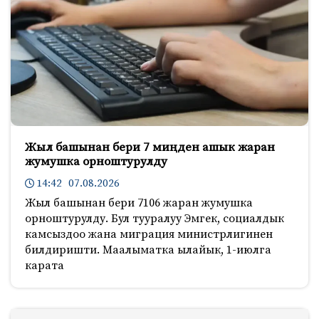
Жыл башынан бери 7 миңден ашык жаран
жумушка орноштурулду
14:42 07.08.2026
Жыл башынан бери 7106 жаран жумушка
орноштурулду. Бул тууралуу Эмгек, социалдык
камсыздоо жана миграция министрлигинен
билдиришти. Маалыматка ылайык, 1-июлга
карата