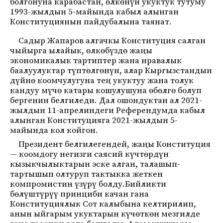
болгонуна карабастан, өлкөнүн укуктук тутуму
1993-жылдын 5-майында кабыл алынган
Конституциянын пайдубалына таянат.
Садыр Жапаров алгачкы Конституция салган
чыйырга ылайык, өлкөбүздө жаңы
экономикалык тартиптер жана нравалык
баалуулуктар түптөлгөнүн, алар Кыргызстандын
дүйнө коомчулугуна тең укуктуу жана толук
кандуу мүчө катары кошулушуна өбөлгө болуп
бергенин белгиледи. Дал ошондуктан ал 2021-
жылдын 11-апрелиндеги Референдумда кабыл
алынган Конституцияга 2021-жылдын 5-
майында кол койгон.
Президент белгилегендей, жаңы Конституция
— коомдогу негизги саясий күчтөрдүн
кызыкчылыктарын эске алган, талашып-
тартышып олтуруп тактыкка жеткен
компромистин үзүрү болду.Бийликти
бөлүштүрүү принциби качан гана
Конституциялык Сот калыбына келтирилип,
анын ыйгарым укуктарын күчөткөн мезгилде