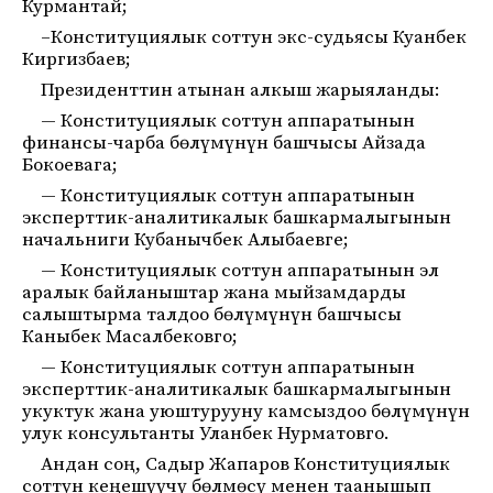
Курмантай;
–Конституциялык соттун экс-судьясы Куанбек
Киргизбаев;
Президенттин атынан алкыш жарыяланды:
— Конституциялык соттун аппаратынын
финансы-чарба бөлүмүнүн башчысы Айзада
Бокоевага;
— Конституциялык соттун аппаратынын
эксперттик-аналитикалык башкармалыгынын
начальниги Кубанычбек Алыбаевге;
— Конституциялык соттун аппаратынын эл
аралык байланыштар жана мыйзамдарды
салыштырма талдоо бөлүмүнүн башчысы
Каныбек Масалбековго;
— Конституциялык соттун аппаратынын
эксперттик-аналитикалык башкармалыгынын
укуктук жана уюштурууну камсыздоо бөлүмүнүн
улук консультанты Уланбек Нурматовго.
Андан соң, Садыр Жапаров Конституциялык
соттун кеңешүүчү бөлмөсү менен таанышып