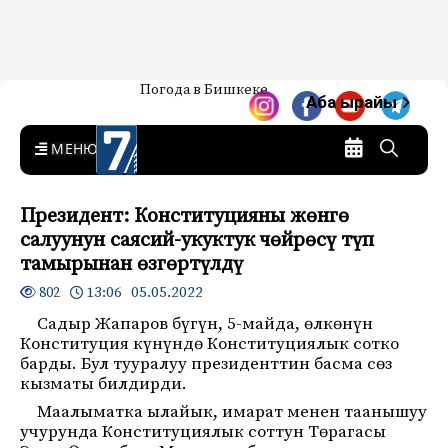
Жаңылыктар — Кыргызстан
Погода в Бишкеке
7-канал. Жаңылыктар —
Аба ырайы
Кыргызстан
MENU
Президент: Конституцияны жөнгө
салуунун саясий-укуктук чөйрөсү түп
тамырынан өзгөртүлдү
13:06 05.05.2022
802
Садыр Жапаров бүгүн, 5-майда, өлкөнүн
Конституция күнүндө Конституциялык сотко
барды. Бул тууралуу президенттин басма сөз
кызматы билдирди.
Маалыматка ылайык, имарат менен таанышуу
учурунда Конституциялык соттун Төрагасы