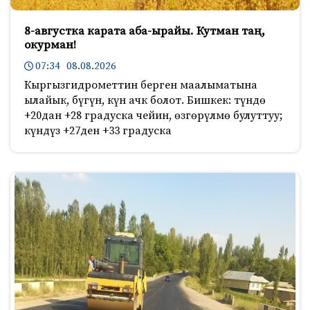
8-августка карата аба-ырайы. Кутман таң,
окурман!
07:34 08.08.2026
Кыргызгидрометтин берген маалыматына
ылайык, бүгүн, күн ачк болот. Бишкек: түндө
+20дан +28 градуска чейин, өзгөрүлмө булуттуу;
күндүз +27ден +33 градуска