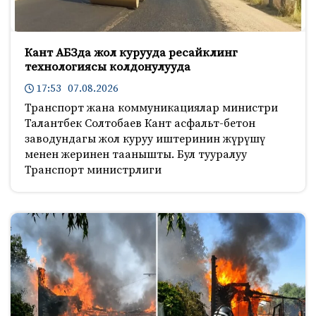
Кант АБЗда жол курууда ресайклинг
технологиясы колдонулууда
17:53 07.08.2026
Транспорт жана коммуникациялар министри
Талантбек Солтобаев Кант асфальт-бетон
заводундагы жол куруу иштеринин жүрүшү
менен жеринен таанышты. Бул тууралуу
Транспорт министрлиги