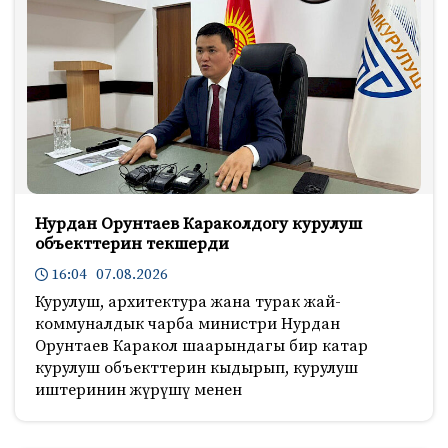
Нурдан Орунтаев Караколдогу курулуш
объекттерин текшерди
16:04 07.08.2026
Курулуш, архитектура жана турак жай-
коммуналдык чарба министри Нурдан
Орунтаев Каракол шаарындагы бир катар
курулуш объекттерин кыдырып, курулуш
иштеринин жүрүшү менен