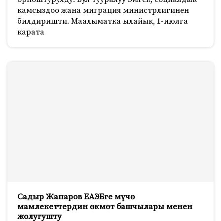
камсыздоо жана миграция министрлигинен
билдиришти. Маалыматка ылайык, 1-июлга
карата
Садыр Жапаров ЕАЭБге мүчө
мамлекеттердин өкмөт башчылары менен
жолугушту