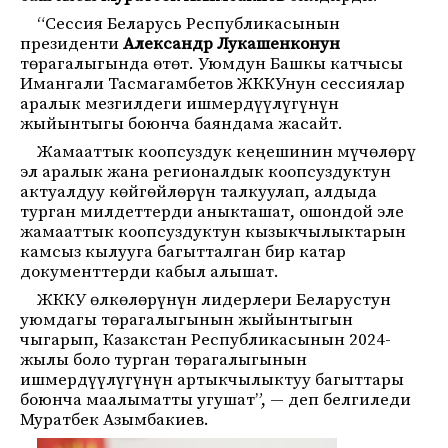
“Сессия Беларусь Республикасынын
президенти
Александр Лукашенконун
төрагалыгында өтөт. Уюмдун Башкы катчысы
Имангали Тасмагамбетов ЖККУнун сессиялар
аралык мезгилдеги ишмердүүлүгүнүн
жыйынтыгы боюнча баяндама жасайт.
Жамааттык коопсуздук кеңешинин мүчөлөрү
эл аралык жана регионалдык коопсуздуктун
актуалдуу көйгөйлөрүн талкуулап, алдыда
турган милдеттерди аныкташат, ошондой эле
жамааттык коопсуздуктун кызыкчылыктарын
камсыз кылууга багытталган бир катар
документтерди кабыл алышат.
ЖККУ өлкөлөрүнүн лидерлери Беларустун
уюмдагы төрагалыгынын жыйынтыгын
чыгарып, Казакстан Республикасынын 2024-
жылы боло турган төрагалыгынын
ишмердүүлүгүнүн артыкчылыктуу багыттары
боюнча маалыматты угушат”, — деп белгиледи
Муратбек Азымбакиев.