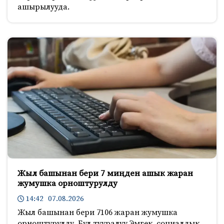
ашырылууда.
Жыл башынан бери 7 миңден ашык жаран
жумушка орноштурулду
14:42 07.08.2026
Жыл башынан бери 7106 жаран жумушка
орноштурулду. Бул тууралуу Эмгек, социалдык