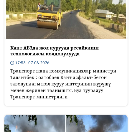
Кант АБЗда жол курууда ресайклинг
технологиясы колдонулууда
17:53 07.08.2026
Транспорт жана коммуникациялар министри
Талантбек Солтобаев Кант асфальт-бетон
заводундагы жол куруу иштеринин жүрүшү
менен жеринен таанышты. Бул тууралуу
Транспорт министрлиги