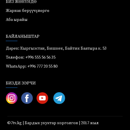
БИЗ ЖӨНҮНДӨ
Жарнак берүүчүлөргө
Аба ырайы
БАЙЛАНЫШТАР
Дарек: Кыргызстан, Бишкек, Байтик Баатыра к. 53
Телефон: +996 555 56 56 35
WhatsApp: +996 777 20 55 80
БИЗДИ ЭЭРЧИ
©7tv.kg | Бардык укуктар корголгон | 2017 жыл