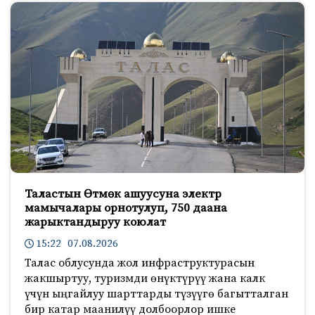
Таластын Өтмөк ашуусуна электр
мамычалары орнотулуп, 750 даана
жарыктандыруу коюлат
15:22 07.08.2026
Талас облусунда жол инфраструктурасын
жакшыртуу, туризмди өнүктүрүү жана калк
үчүн ыңгайлуу шарттарды түзүүгө багытталган
бир катар маанилүү долбоорлор ишке