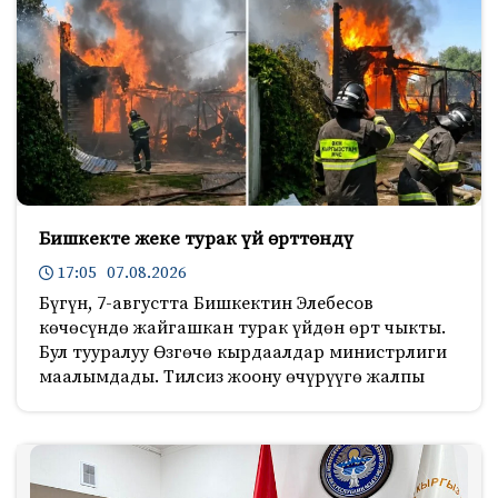
Бишкекте жеке турак үй өрттөндү
17:05 07.08.2026
Бүгүн, 7-августта Бишкектин Элебесов
көчөсүндө жайгашкан турак үйдөн өрт чыкты.
Бул тууралуу Өзгөчө кырдаалдар министрлиги
маалымдады. Тилсиз жоону өчүрүүгө жалпы