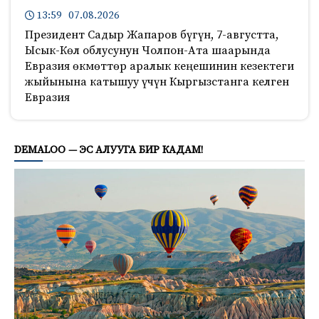
13:59 07.08.2026
Президент Садыр Жапаров бүгүн, 7-августта,
Ысык-Көл облусунун Чолпон-Ата шаарында
Евразия өкмөттөр аралык кеңешинин кезектеги
жыйынына катышуу үчүн Кыргызстанга келген
Евразия
558
DEMALOO — ЭС АЛУУГА БИР КАДАМ!