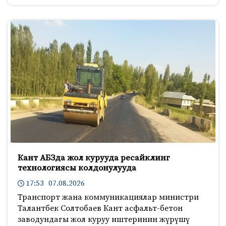
Кант АБЗда жол курууда ресайклинг
технологиясы колдонулууда
17:53 07.08.2026
Транспорт жана коммуникациялар министри
Талантбек Солтобаев Кант асфальт-бетон
заводундагы жол куруу иштеринин жүрүшү