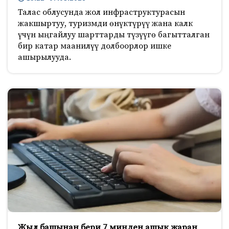
Талас облусунда жол инфраструктурасын
жакшыртуу, туризмди өнүктүрүү жана калк
үчүн ыңгайлуу шарттарды түзүүгө багытталган
бир катар маанилүү долбоорлор ишке
ашырылууда.
Жыл башынан бери 7 миңден ашык жаран