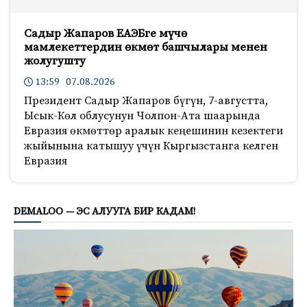
Садыр Жапаров ЕАЭБге мүчө
мамлекеттердин өкмөт башчылары менен
жолугушту
13:59 07.08.2026
Президент Садыр Жапаров бүгүн, 7-августта,
Ысык-Көл облусунун Чолпон-Ата шаарында
Евразия өкмөттөр аралык кеңешинин кезектеги
жыйынына катышуу үчүн Кыргызстанга келген
Евразия
699
DEMALOO — ЭС АЛУУГА БИР КАДАМ!