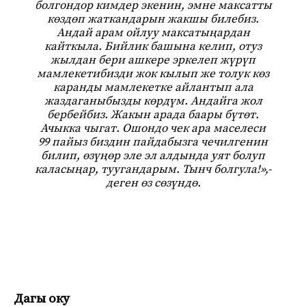
болгондор кимдер экенин, эмне максатты
көздөп жаткандарын жакшы билебиз.
Андай арам ойлуу максатыңардан
кайткыла. Бийлик башына келип, отуз
жылдан бери ашкере эркелеп жүрүп
мамлекетибизди жок кылып же толук көз
каранды мамлекетке айлантып ала
жаздаганыбызды көрдүм. Андайга жол
бербейбиз. Жакын арада баары бүтөт.
Ачыкка чыгат. Ошондо чек ара маселеси
99 пайыз биздин пайдабызга чечилгенин
билип, өзүңөр эле эл алдында уят болуп
каласыңар, туугандарым. Тынч болгула!»,-
деген өз сөзүндө.
Дагы оку