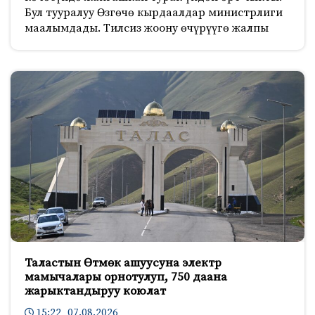
Бул тууралуу Өзгөчө кырдаалдар министрлиги
маалымдады. Тилсиз жоону өчүрүүгө жалпы
Таластын Өтмөк ашуусуна электр
мамычалары орнотулуп, 750 даана
жарыктандыруу коюлат
15:22 07.08.2026