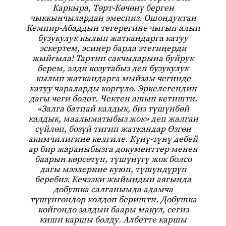
Каркыра, Төрт-Көчөнү берген
чыккынчылардан эмеспиз. Ошондуктан
Кемпир-Абаддын тегерегине чыгып алып
бузукулук кылып жаткандарга катуу
эскертем, эсиңер барда этегиңерди
жыйгыла! Тартип сакчыларына буйрук
берем, элди козутабыз деп бузукулук
кылып жаткандарга мыйзам чегинде
катуу чараларды көргүлө. Эркелегендин
дагы чеги болот. Чектен ашып кетишти.
«Залга батпай калдык, биз түшүнбөй
калдык, маалыматыбыз жок» деп жалган
сүйлөп, бозүй тигип жаткандар Өзгөн
акимчилигине келгиле. Күнү-түнү дебей
ар бир жараныбызга документтер менен
баарын көрсөтүп, түшүнүгү жок болсо
дагы мээлерине куюп, түшүндүрүп
беребиз. Кечээки жыйындын аягында
добушка салганымда адамча
түшүнгөндөр колдоп беришти. Добушка
койгондо залдын баары макул, сегиз
киши каршы болду. Албетте каршы