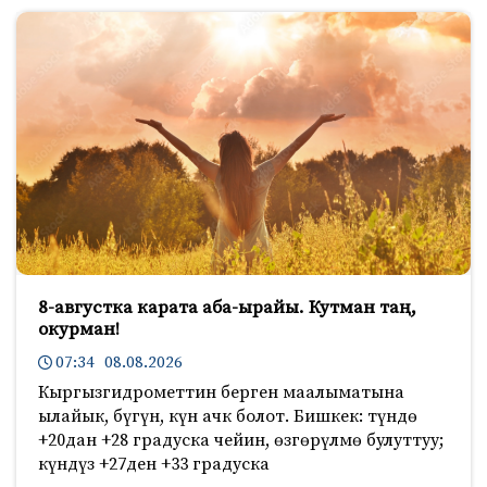
8-августка карата аба-ырайы. Кутман таң,
окурман!
07:34 08.08.2026
Кыргызгидрометтин берген маалыматына
ылайык, бүгүн, күн ачк болот. Бишкек: түндө
+20дан +28 градуска чейин, өзгөрүлмө булуттуу;
күндүз +27ден +33 градуска