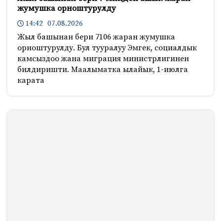
жумушка орноштурулду
14:42 07.08.2026
Жыл башынан бери 7106 жаран жумушка
орноштурулду. Бул тууралуу Эмгек, социалдык
камсыздоо жана миграция министрлигинен
билдиришти. Маалыматка ылайык, 1-июлга
карата