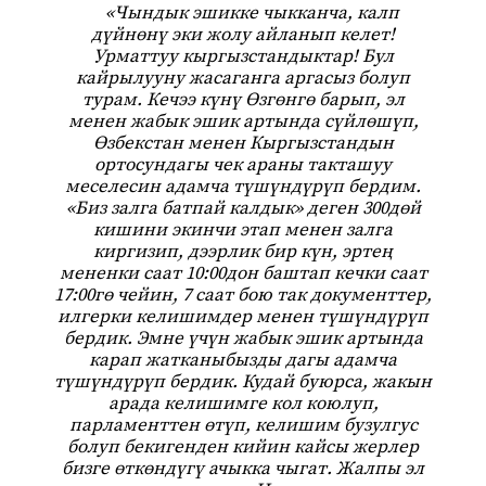
«Чындык эшикке чыкканча, калп
дүйнөнү эки жолу айланып келет!
Урматтуу кыргызстандыктар! Бул
кайрылууну жасаганга аргасыз болуп
турам. Кечээ күнү Өзгөнгө барып, эл
менен жабык эшик артында сүйлөшүп,
Өзбекстан менен Кыргызстандын
ортосундагы чек араны такташуу
меселесин адамча түшүндүрүп бердим.
«Биз залга батпай калдык» деген 300дөй
кишини экинчи этап менен залга
киргизип, дээрлик бир күн, эртең
мененки саат 10:00дон баштап кечки саат
17:00гө чейин, 7 саат бою так документтер,
илгерки келишимдер менен түшүндүрүп
бердик. Эмне үчүн жабык эшик артында
карап жатканыбызды дагы адамча
түшүндүрүп бердик. Кудай буюрса, жакын
арада келишимге кол коюлуп,
парламенттен өтүп, келишим бузулгус
болуп бекигенден кийин кайсы жерлер
бизге өткөндүгү ачыкка чыгат. Жалпы эл