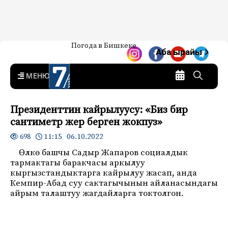
Жаңылыктар — Кыргызстан
Погода в Бишкеке
7-канал. Жаңылыктар —
Аба ырайы
Кыргызстан
MENU
Президенттин кайрылуусу: «Биз бир
сантиметр жер берген жокпуз»
11:15 06.10.2022
698
Өлкө башчы Садыр Жапаров социалдык
тармактагы баракчасы аркылуу
кыргызстандыктарга кайрылуу жасап, анда
Кемпир-Абад суу сактагычынын айланасындагы
айрым талаштуу жагдайларга токтолгон.