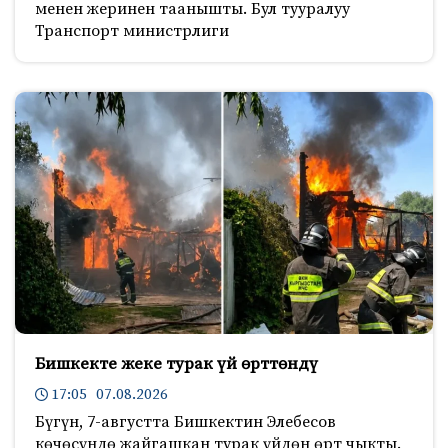
менен жеринен таанышты. Бул тууралуу
Транспорт министрлиги
Бишкекте жеке турак үй өрттөндү
17:05 07.08.2026
Бүгүн, 7-августта Бишкектин Элебесов
көчөсүндө жайгашкан турак үйдөн өрт чыкты.