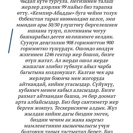
чыдап күтө тургула. Негизинен талаш
жерлер дээрлик 99 пайыз биз тарапка
өттү. «Кемпир-Абадды» буга чейин толук
Өзбекстан тарап көзөмөлдөп келсе, эми
мындан ары 50/50 үлүштөгү биргелешкен
ишкана түзүп, плотинаны чогуу
башкарабыз деген келишимге келдик.
Суунун деңгээлин 908 горизонттон 900
горизонтко түшүрдүк. Ошондо көлдүн
жээгинен 1246 гектар жер бошоп, бизге
өтүп жатат. Ал жерди ошол жерде
жашаган элибиз түбөлүк айыл чарба
багытына колдонушат. Калган чек ара
жерлери боюнча мен жогоруда
айткандай, кийин угасыздар. Сүйүнүү,
кубаныч менен кабыл аласыздар. Бизге
рахмат айткандан башка, эч бир доомат
арта албайсыздар. Биз бир сантиметр жер
берген жокпуз. Тескерисинче алдык. Жүз
жылдан кийин дагы биздин эмгек,
биздин чечим ак жана кыргыз
мамлекетинин кызыкчылыгы үчүн
болгонун тарых тастыктап берет. Биз