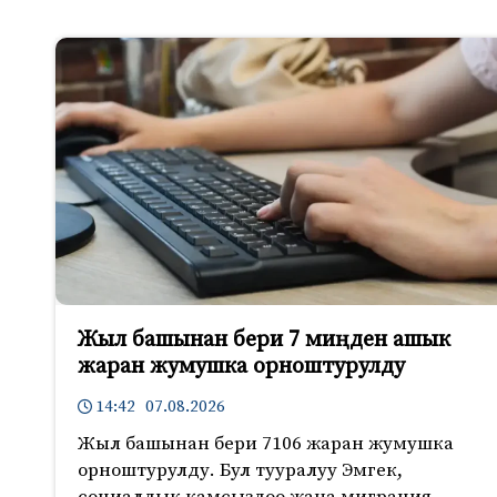
Жыл башынан бери 7 миңден ашык
жаран жумушка орноштурулду
14:42 07.08.2026
Жыл башынан бери 7106 жаран жумушка
орноштурулду. Бул тууралуу Эмгек,