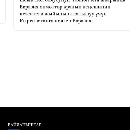
Ысык-Көл облусунун Чолпон-Ата шаарында
Евразия өкмөттөр аралык кеңешинин
кезектеги жыйынына катышуу үчүн
Кыргызстанга келген Евразия
БАЙЛАНЫШТАР