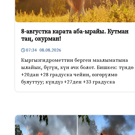
8-августка карата аба-ырайы. Кутман
таң, окурман!
07:34 08.08.2026
Кыргызгидрометтин берген маалыматына
ылайык, бүгүн, күн ачк болот. Бишкек: түндө
+20дан +28 градуска чейин, өзгөрүлмө
булуттуу; күндүз +27ден +33 градуска