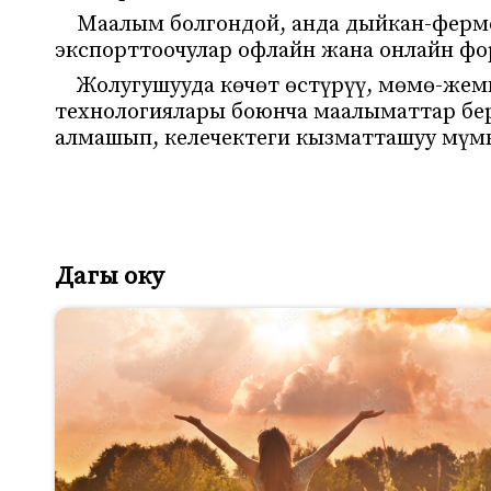
Маалым болгондой, анда дыйкан-ферме
экспорттоочулар офлайн жана онлайн ф
Жолугушууда көчөт өстүрүү, мөмө-жем
технологиялары боюнча маалыматтар бе
алмашып, келечектеги кызматташуу мүм
Дагы оку