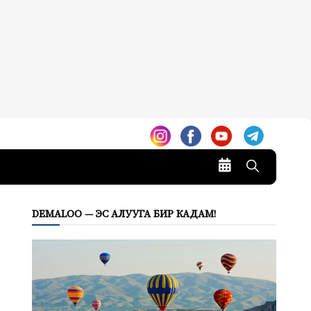
DEMALOO — ЭС АЛУУГА БИР КАДАМ!