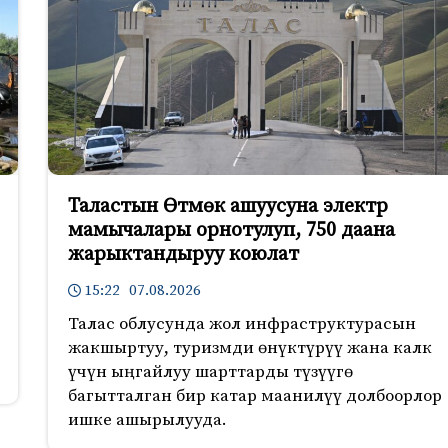
Таластын Өтмөк ашуусуна электр
мамычалары орнотулуп, 750 даана
жарыктандыруу коюлат
15:22 07.08.2026
Талас облусунда жол инфраструктурасын
жакшыртуу, туризмди өнүктүрүү жана калк
үчүн ыңгайлуу шарттарды түзүүгө
багытталган бир катар маанилүү долбоорлор
ишке ашырылууда.