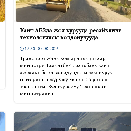
Кант АБЗда жол курууда ресайклинг
технологиясы колдонулууда
17:53 07.08.2026
Транспорт жана коммуникациялар
министри Талантбек Солтобаев Кант
асфальт-бетон заводундагы жол куруу
иштеринин жүрүшү менен жеринен
таанышты. Бул тууралуу Транспорт
министрлиги