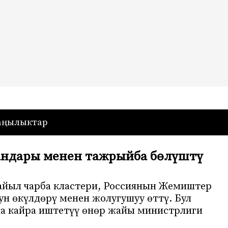
— Кыргызстан
аңылыктар
бандары менен тажрыйба бөлүштү
йыл чарба кластери, Россиянын Жемиштер
н өкүлдөрү менен жолугушуу өттү. Бул
на кайра иштетүү өнөр жайы министрлиги