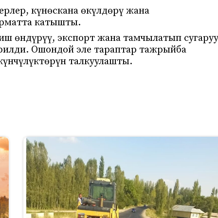
рлер, күнөскана өкүлдөрү жана
орматта катышты.
иш өндүрүү, экспорт жана тамчылатып сугару
рилди. Ошондой эле тараптар тажрыйба
күнчүлүктөрүн талкуулашты.