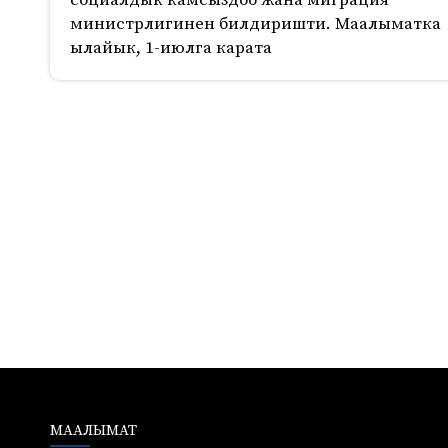
социалдык камсыздоо жана миграция
министрлигинен билдиришти. Маалыматка
ылайык, 1-июлга карата
224
МААЛЫМАТ