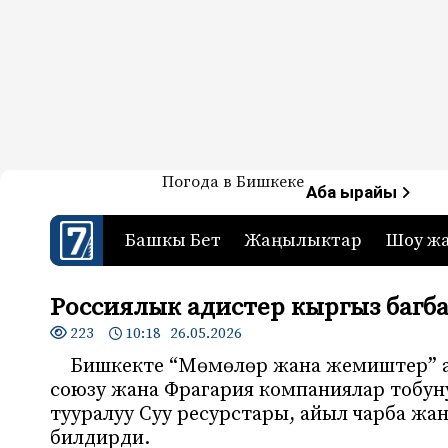
Жаңылыктар — Кыргызстан
Погода в Бишкеке
7-канал. Жаңылыктар 
Аба ырайы
Башкы Бет
Жаңылыктар
Шоу ж
Россиялык адистер кыргыз баг
223
10:18 26.05.2026
Бишкекте “Мөмөлөр жана жемиштер” а
союзу жана Фрагария компаниялар тобуну
тууралуу Суу ресурстары, айыл чарба жа
билдирди.