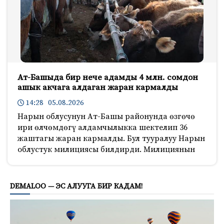
Ат-Башыда бир нече адамды 4 млн. сомдон
ашык акчага алдаган жаран кармалды
14:28 05.08.2026
Нарын облусунун Ат-Башы районунда өзгөчө
ири өлчөмдөгү алдамчылыкка шектелип 36
жаштагы жаран кармалды. Бул тууралуу Нарын
облустук милициясы билдирди. Милициянын
814
DEMALOO — ЭС АЛУУГА БИР КАДАМ!