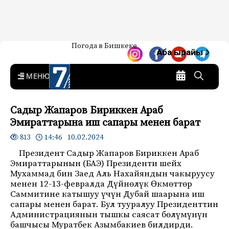
Жаңылыктар — Кыргызстан
Погода в Бишкеке
7-канал. Жаңылыктар —
Аба ырайы
Кыргызстан
MENU
Садыр Жапаров Бириккен Араб
Эмираттарына иш сапары менен барат
14:46 10.02.2024
813
Президент Садыр Жапаров Бириккен Араб
Эмираттарынын (БАЭ) Президенти шейх
Мухаммад бин Заед Аль Нахайяндын чакыруусу
менен 12-13-февралда Дүйнөлүк Өкмөттөр
Саммитине катышуу үчүн Дубай шаарына иш
сапары менен барат. Бул тууралуу Президенттин
Администрациянын тышкы саясат бөлүмүнүн
башчысы Муратбек Азымбакиев билдирди.