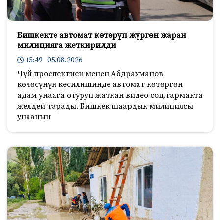
Бишкекте автомат көтөрүп жүргөн жаран
милицияга жеткирилди
15:49 05.08.2026
Чүй проспектиси менен Абдрахманов
көчөсүнүн кесилишинде автомат көтөргөн
адам унаага отуруп жаткан видео соц.тармакта
желдей тарады. Бишкек шаардык милициясы
унаанын