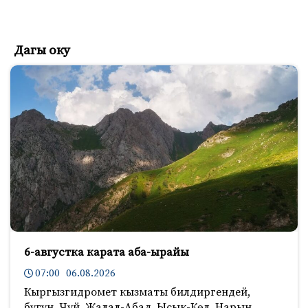
Дагы оку
6-августка карата аба-ырайы
07:00 06.08.2026
Кыргызгидромет кызматы билдиргендей,
бүгүн, Чүй, Жалал-Абад, Ысык-Көл, Нарын