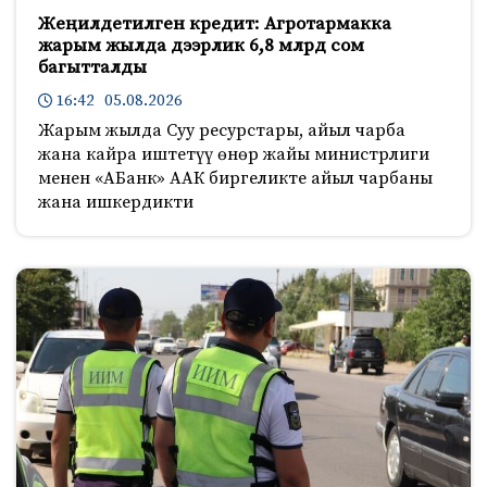
Жеңилдетилген кредит: Агротармакка
жарым жылда дээрлик 6,8 млрд сом
багытталды
16:42 05.08.2026
Жарым жылда Суу ресурстары, айыл чарба
жана кайра иштетүү өнөр жайы министрлиги
менен «АБанк» ААК биргеликте айыл чарбаны
жана ишкердикти