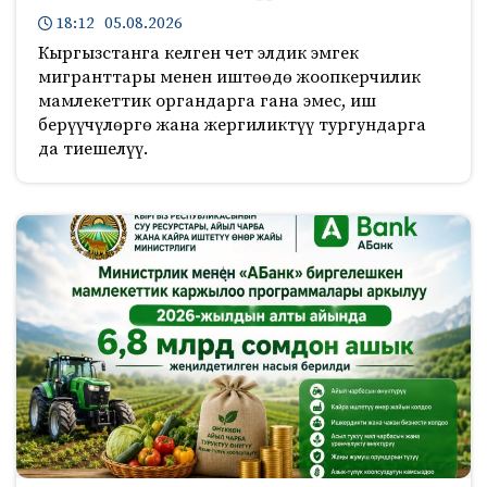
18:12 05.08.2026
Кыргызстанга келген чет элдик эмгек
мигранттары менен иштөөдө жоопкерчилик
мамлекеттик органдарга гана эмес, иш
берүүчүлөргө жана жергиликтүү тургундарга
да тиешелүү.