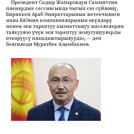
Президент Садыр Жапаровдун Саммиттин
пленардык сессиясында чыгып сөз сүйлөшү,
Бириккен Араб Эмираттарынын жетекчилиги
жана БАЭнин компанияларынын өкүлдөрү
менен эки тараптуу кызматташуу маселелерин
талкуулоо үчүн эки тараптуу жолугушууларды
өткөрүүсү пландаштырылууда», — деп
белгиледи Муратбек Азымбакиев.