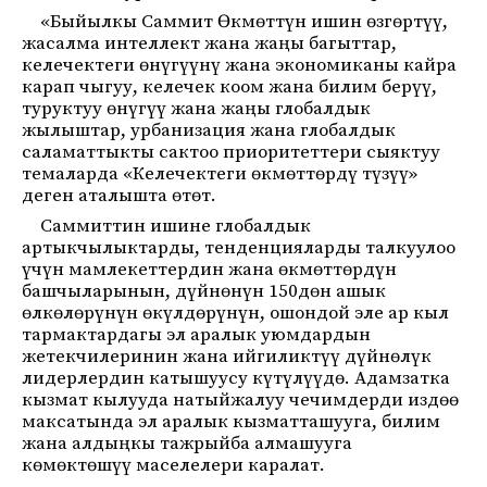
«Быйылкы Саммит Өкмөттүн ишин өзгөртүү,
жасалма интеллект жана жаңы багыттар,
келечектеги өнүгүүнү жана экономиканы кайра
карап чыгуу, келечек коом жана билим берүү,
туруктуу өнүгүү жана жаңы глобалдык
жылыштар, урбанизация жана глобалдык
саламаттыкты сактоо приоритеттери сыяктуу
темаларда «Келечектеги өкмөттөрдү түзүү»
деген аталышта өтөт.
Саммиттин ишине глобалдык
артыкчылыктарды, тенденцияларды талкуулоо
үчүн мамлекеттердин жана өкмөттөрдүн
башчыларынын, дүйнөнүн 150дөн ашык
өлкөлөрүнүн өкүлдөрүнүн, ошондой эле ар кыл
тармактардагы эл аралык уюмдардын
жетекчилеринин жана ийгиликтүү дүйнөлүк
лидерлердин катышуусу күтүлүүдө. Адамзатка
кызмат кылууда натыйжалуу чечимдерди издөө
максатында эл аралык кызматташууга, билим
жана алдыңкы тажрыйба алмашууга
көмөктөшүү маселелери каралат.