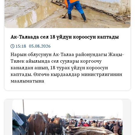
Ак-Талаада сел 18 үйдүн короосун каптады
15:18 05.08.2026
Нарын облусунун Ак-Талаа районундагы Жаңы-
Тилек айылында сел суулары коргоочу
каналдан ашып, 18 турак үйдүн короосун
каптады. Өзгөчө кырдаалдар министрлигинин
маалыматына