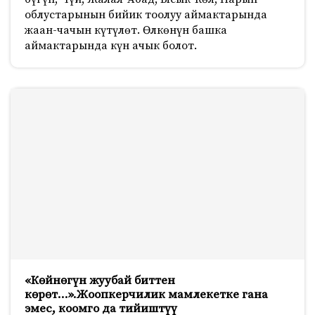
облустарынын бийик тоолуу аймактарында
жаан-чачын күтүлөт. Өлкөнүн башка
аймактарында күн ачык болот.
«Көйнөгүн жуубай биттен
көрөт…».Жоопкерчилик мамлекетке гана
эмес, коомго да тийиштүү