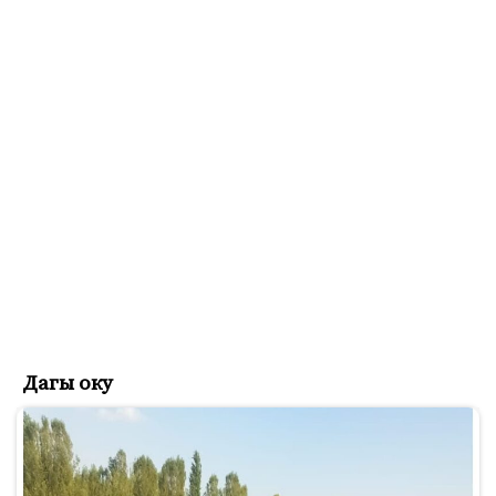
Дагы оку