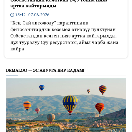
артка кайтарылды
13:42 07.08.2026
“Кең-Сай автожолу” карантиндик
фитосанитардык көзөмөл өткөрүү пунктунан
Өзбекстандан келген пияз артка кайтарылды.
Бул тууралуу Суу ресурстары, айыл чарба жана
кайра
178
DEMALOO — ЭС АЛУУГА БИР КАДАМ!