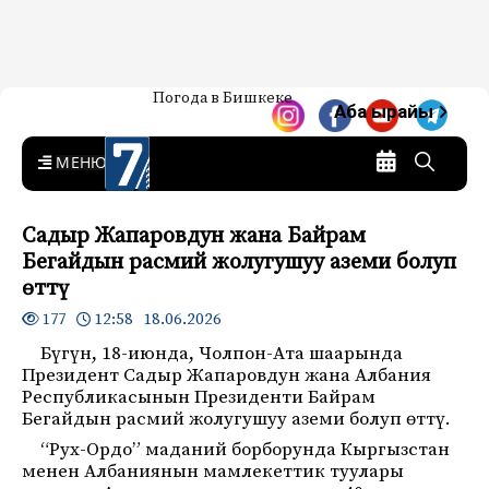
Жаңылыктар — Кыргызстан
Погода в Бишкеке
7-канал. Жаңылыктар —
Аба ырайы
Кыргызстан
MENU
Садыр Жапаровдун жана Байрам
Бегайдын расмий жолугушуу аземи болуп
өттү
12:58 18.06.2026
177
Бүгүн, 18-июнда, Чолпон-Ата шаарында
Президент Садыр Жапаровдун жана Албания
Республикасынын Президенти Байрам
Бегайдын расмий жолугушуу аземи болуп өттү.
“Рух-Ордо” маданий борборунда Кыргызстан
менен Албаниянын мамлекеттик туулары