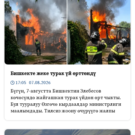
Бишкекте жеке турак үй өрттөндү
17:05 07.08.2026
Бүгүн, 7-августта Бишкектин Элебесов
көчөсүндө жайгашкан турак үйдөн өрт чыкты.
Бул тууралуу Өзгөчө кырдаалдар министрлиги
маалымдады. Тилсиз жоону өчүрүүгө жалпы