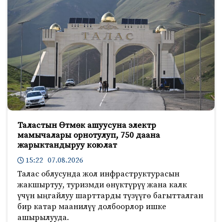
Таластын Өтмөк ашуусуна электр
мамычалары орнотулуп, 750 даана
жарыктандыруу коюлат
15:22 07.08.2026
Талас облусунда жол инфраструктурасын
жакшыртуу, туризмди өнүктүрүү жана калк
үчүн ыңгайлуу шарттарды түзүүгө багытталган
бир катар маанилүү долбоорлор ишке
ашырылууда.