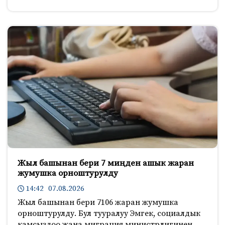
Жыл башынан бери 7 миңден ашык жаран
жумушка орноштурулду
14:42 07.08.2026
Жыл башынан бери 7106 жаран жумушка
орноштурулду. Бул тууралуу Эмгек, социалдык
камсыздоо жана миграция министрлигинен