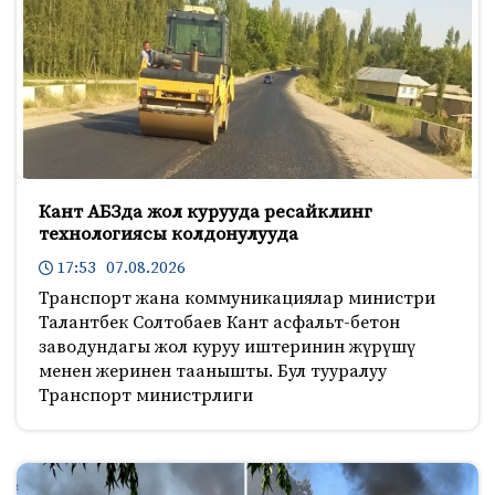
Кант АБЗда жол курууда ресайклинг
технологиясы колдонулууда
17:53 07.08.2026
Транспорт жана коммуникациялар министри
Талантбек Солтобаев Кант асфальт-бетон
заводундагы жол куруу иштеринин жүрүшү
менен жеринен таанышты. Бул тууралуу
Транспорт министрлиги