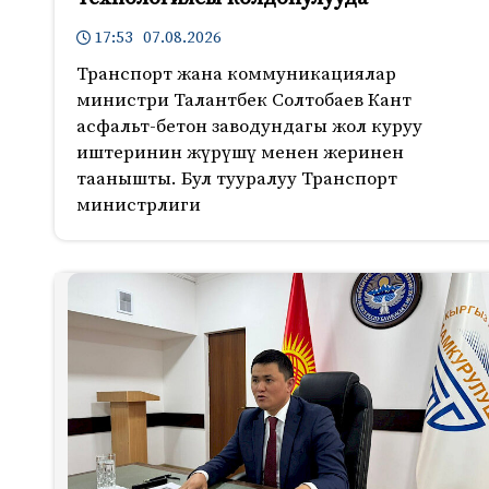
17:53 07.08.2026
Транспорт жана коммуникациялар
министри Талантбек Солтобаев Кант
асфальт-бетон заводундагы жол куруу
иштеринин жүрүшү менен жеринен
таанышты. Бул тууралуу Транспорт
министрлиги