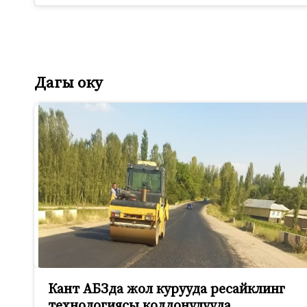
Дагы оку
Кант АБЗда жол курууда ресайклинг
технологиясы колдонулууда