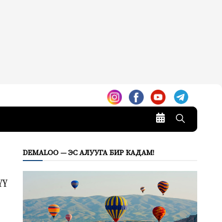
DEMALOO — ЭС АЛУУГА БИР КАДАМ!
үү