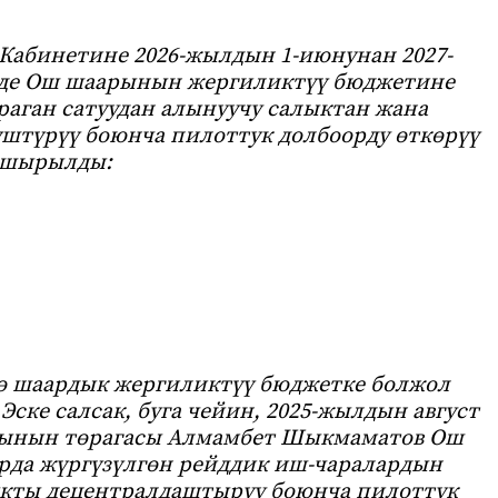
абинетине 2026-жылдын 1-июнунан 2027-
де Ош шаарынын жергиликтүү бюджетине
аган сатуудан алынуучу салыктан жана
үштүрүү боюнча пилоттук долбоорду өткөрүү
пшырылды:
ө шаардык жергиликтүү бюджетке болжол
Эске салсак, буга чейин, 2025-жылдын август
тынын төрагасы Алмамбет Шыкмаматов Ош
рда жүргүзүлгөн рейддик иш-чаралардын
ыкты децентралдаштыруу боюнча пилоттук