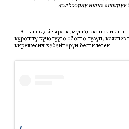
долбоорду ишке ашыруу 
Ал мындай чара көмүскө экономиканы 
күрөштү күчөтүүгө өбөлгө түзүп, келече
кирешесин көбөйтөрүн белгилеген.