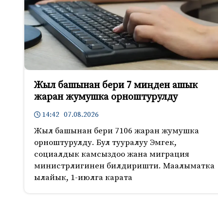
Жыл башынан бери 7 миңден ашык
жаран жумушка орноштурулду
14:42 07.08.2026
Жыл башынан бери 7106 жаран жумушка
орноштурулду. Бул тууралуу Эмгек,
социалдык камсыздоо жана миграция
министрлигинен билдиришти. Маалыматка
ылайык, 1-июлга карата
205