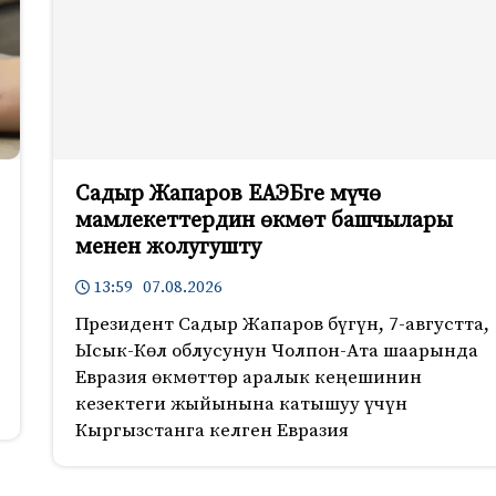
Садыр Жапаров ЕАЭБге мүчө
мамлекеттердин өкмөт башчылары
менен жолугушту
13:59 07.08.2026
Президент Садыр Жапаров бүгүн, 7-августта,
Ысык-Көл облусунун Чолпон-Ата шаарында
Евразия өкмөттөр аралык кеңешинин
кезектеги жыйынына катышуу үчүн
Кыргызстанга келген Евразия