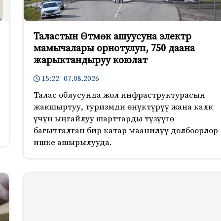
Таластын Өтмөк ашуусуна электр
мамычалары орнотулуп, 750 даана
жарыктандыруу коюлат
15:22 07.08.2026
Талас облусунда жол инфраструктурасын
жакшыртуу, туризмди өнүктүрүү жана калк
үчүн ыңгайлуу шарттарды түзүүгө
багытталган бир катар маанилүү долбоорлор
ишке ашырылууда.