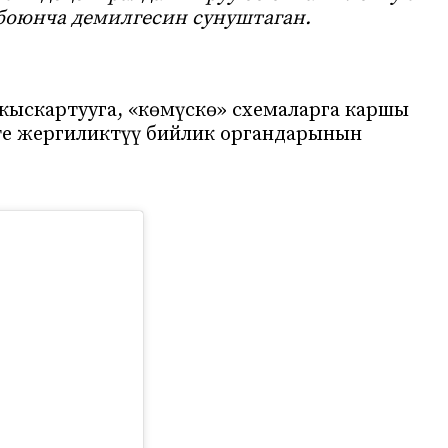
боюнча демилгесин сунуштаган.
кыскартууга, «көмүскө» схемаларга каршы
кте жергиликтүү бийлик органдарынын