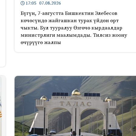
17:05 07.08.2026
Бүгүн, 7-августта Бишкектин Элебесов
көчөсүндө жайгашкан турак үйдөн өрт
чыкты. Бул тууралуу Өзгөчө кырдаалдар
министрлиги маалымдады. Тилсиз жоону
өчүрүүгө жалпы