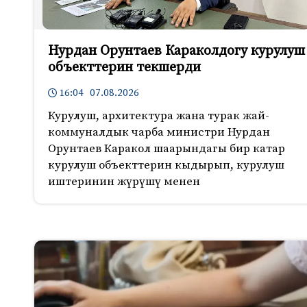
Нурдан Орунтаев Караколдогу курулуш
объекттерин текшерди
16:04 07.08.2026
Курулуш, архитектура жана турак жай-
коммуналдык чарба министри Нурдан
Орунтаев Каракол шаарындагы бир катар
курулуш объекттерин кыдырып, курулуш
иштеринин жүрүшү менен