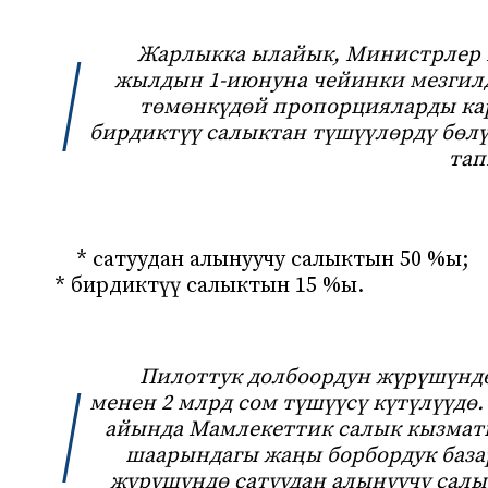
Жарлыкка ылайык, Министрлер К
жылдын 1-июнуна чейинки мезгил
төмөнкүдөй пропорцияларды кар
бирдиктүү салыктан түшүүлөрдү бөл
та
* сатуудан алынуучу салыктын 50 %ы;
* бирдиктүү салыктын 15 %ы.
Пилоттук долбоордун жүрүшүнд
менен 2 млрд сом түшүүсү күтүлүүдө. 
айында Мамлекеттик салык кызма
шаарындагы жаңы борбордук база
жүрүшүндө сатуудан алынуучу сал