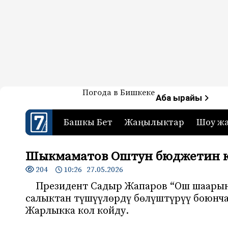
Жаңылыктар — Кыргызстан
Погода в Бишкеке
7-канал. Жаңылыктар 
Аба ырайы
Башкы Бет
Жаңылыктар
Шоу ж
Шыкмаматов Оштун бюджетин к
204
10:26 27.05.2026
Президент Садыр Жапаров “Ош шаарынд
салыктан түшүүлөрдү бөлүштүрүү боюнча
Жарлыкка кол койду.