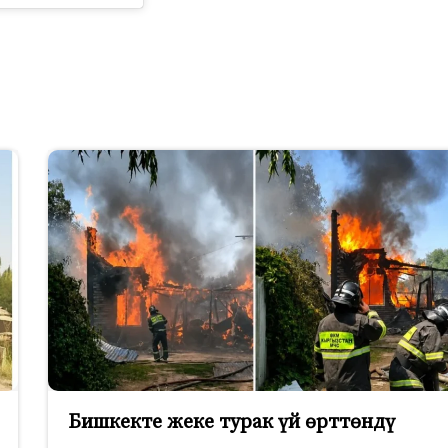
Бишкекте жеке турак үй өрттөндү