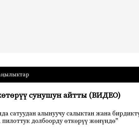
— Кыргызстан
аңылыктар
өтөрүү сунушун айтты (ВИДЕО)
а сатуудан алынуучу салыктан жана бирдикт
 пилоттук долбоорду өткөрүү жөнүндө”