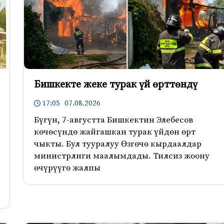
Бишкекте жеке турак үй өрттөндү
17:05 07.08.2026
Бүгүн, 7-августта Бишкектин Элебесов
көчөсүндө жайгашкан турак үйдөн өрт
чыкты. Бул тууралуу Өзгөчө кырдаалдар
министрлиги маалымдады. Тилсиз жоону
өчүрүүгө жалпы