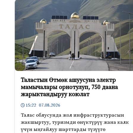
Таластын Өтмөк ашуусуна электр
мамычалары орнотулуп, 750 даана
жарыктандыруу коюлат
15:22 07.08.2026
Талас облусунда жол инфраструктурасын
жакшыртуу, туризмди өнүктүрүү жана калк
үчүн ыңгайлуу шарттарды түзүүгө