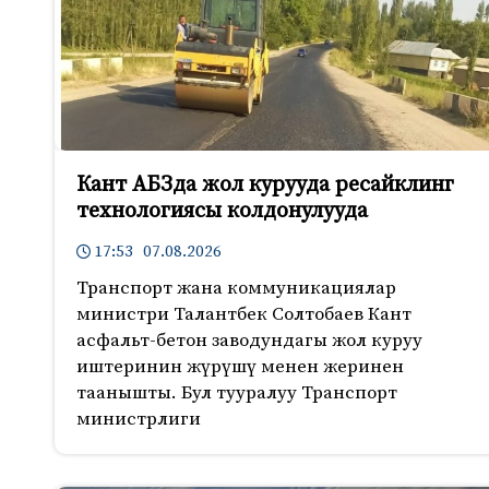
Кант АБЗда жол курууда ресайклинг
технологиясы колдонулууда
17:53 07.08.2026
Транспорт жана коммуникациялар
министри Талантбек Солтобаев Кант
асфальт-бетон заводундагы жол куруу
иштеринин жүрүшү менен жеринен
таанышты. Бул тууралуу Транспорт
министрлиги