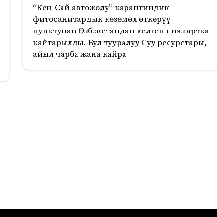
“Кең-Сай автожолу” карантиндик
фитосанитардык көзөмөл өткөрүү
пунктунан Өзбекстандан келген пияз артка
кайтарылды. Бул тууралуу Суу ресурстары,
айыл чарба жана кайра