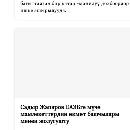
багытталган бир катар маанилүү долбоорлор
ишке ашырылууда.
Садыр Жапаров ЕАЭБге мүчө
мамлекеттердин өкмөт башчылары
менен жолугушту