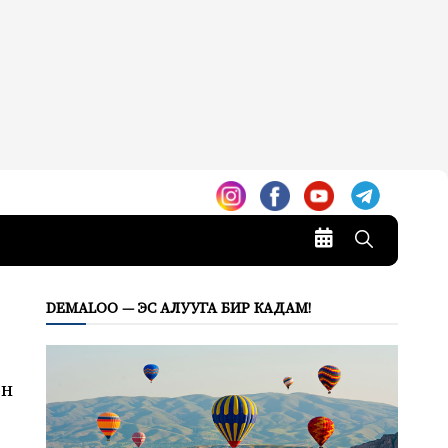
DEMALOO — ЭС АЛУУГА БИР КАДАМ!
өн