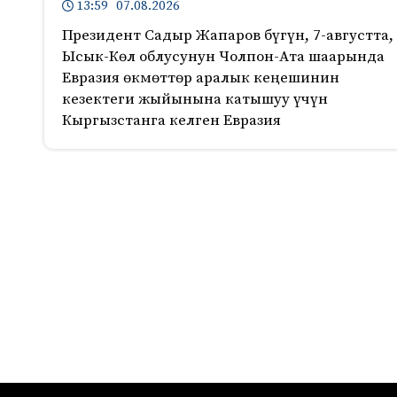
13:59 07.08.2026
Президент Садыр Жапаров бүгүн, 7-августта,
Ысык-Көл облусунун Чолпон-Ата шаарында
Евразия өкмөттөр аралык кеңешинин
кезектеги жыйынына катышуу үчүн
Кыргызстанга келген Евразия
167