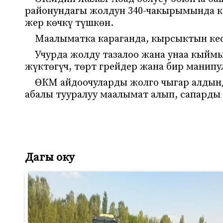
районундагы жолдун 340-чакырымында кө
жер көчкү түшкөн.
Маалыматка караганда, кырсыктын кес
Учурда жолду тазалоо жана унаа кыйм
жүктөгүч, төрт грейдер жана бир манип
ӨКМ айдоочуларды жолго чыгар алдын
абалы тууралуу маалымат алып, сапарды
Дагы оку