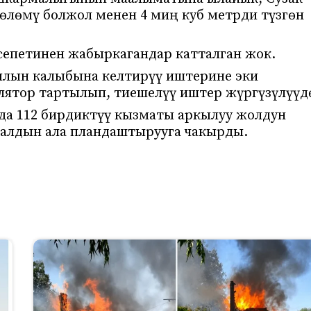
лөмү болжол менен 4 миң куб метрди түзгөн
епетинен жабыркагандар катталган жок.
ылын калыбына келтирүү иштерине эки
улятор тартылып, тиешелүү иштер жүргүзүлүүд
да 112 бирдиктүү кызматы аркылуу жолдун
 алдын ала пландаштырууга чакырды.