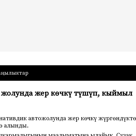
— Кыргызстан
аңылыктар
 жолунда жер көчкү түшүп, кыймыл
рнативдик автожолунда жер көчкү жүргөндүкт
ө алынды.
ашкармалыгынын маалыматына ылайык, Сузак