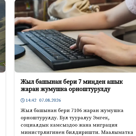
Жыл башынан бери 7 миңден ашык
жаран жумушка орноштурулду
14:42 07.08.2026
Жыл башынан бери 7106 жаран жумушка
орноштурулду. Бул тууралуу Эмгек,
социалдык камсыздоо жана миграция
министрлигинен билдиришти. Маалыматка