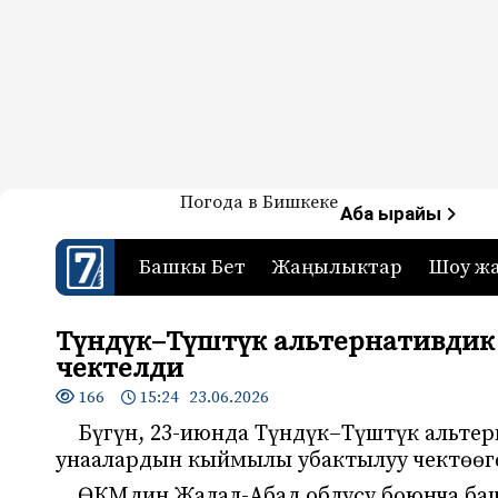
Жаңылыктар — Кыргызстан
Погода в Бишкеке
7-канал. Жаңылыктар 
Аба ырайы
Башкы Бет
Жаңылыктар
Шоу ж
Түндүк–Түштүк альтернативдик
чектелди
166
15:24 23.06.2026
Бүгүн, 23-июнда Түндүк–Түштүк альте
унаалардын кыймылы убактылуу чектөөг
ӨКМдин Жалал-Абад облусу боюнча б