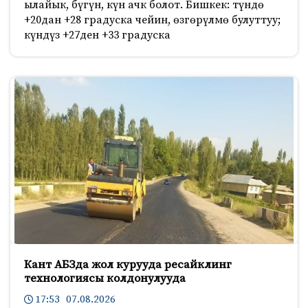
ылайык, бүгүн, күн ачк болот. Бишкек: түндө
+20дан +28 градуска чейин, өзгөрүлмө булуттуу;
күндүз +27ден +33 градуска
Кант АБЗда жол курууда ресайклинг
технологиясы колдонулууда
17:53 07.08.2026