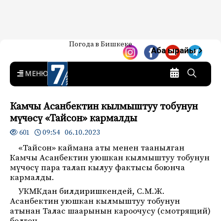
Жаңылыктар — Кыргызстан
Погода в Бишкеке
7-канал. Жаңылыктар —
Аба ырайы
Кыргызстан
MENU
Камчы Асанбектин кылмыштуу тобунун
мүчөсү «Тайсон» кармалды
09:54 06.10.2023
601
«Тайсон» каймана аты менен таанылган
Камчы Асанбектин уюшкан кылмыштуу тобунун
мүчөсү пара талап кылуу фактысы боюнча
кармалды.
УКМКдан билдиришкендей, С.М.Ж.
Асанбектин уюшкан кылмыштуу тобунун
атынан Талас шаарынын кароочусу (смотрящий)