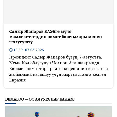
Садыр Жапаров ЕАЭБге мүчө
мамлекеттердин өкмөт башчылары менен
жолугушту
13:59 07.08.2026
Президент Садыр Жапаров бүгүн, 7-августта,
Ысык-Көл облусунун Чолпон-Ата шаарында
Евразия өкмөттөр аралык кеңешинин кезектеги
жыйынына катышуу үчүн Кыргызстанга келген
Евразия
602
DEMALOO — ЭС АЛУУГА БИР КАДАМ!