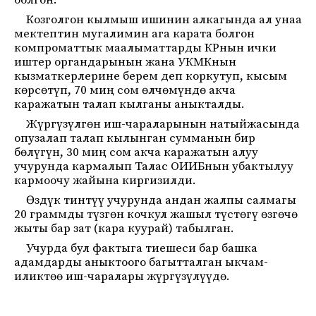
болгон.
Козголгон кылмыш ишинин алкагында ал унаа
мектептин мугалимин ага карата болгон
компроматтык маалыматтарды КРнын ички
иштер органдарынын жана УКМКнын
кызматкерлерине берем деп коркутуп, кысым
көрсөтүп, 70 миң сом өлчөмүндө акча
каражатын талап кылганы аныкталды.
Жүргүзүлгөн иш-чараларынын натыйжасында
опузалап талап кылынган сумманын бир
бөлүгүн, 30 миң сом акча каражатын алуу
учурунда кармалып Талас ОИИБнын убактылуу
кармоочу жайына киргизилди.
Өздүк тинтүү учурунда андан жалпы салмагы
20 граммды түзгөн кочкул жашыл түстөгү өзгөчө
жыты бар зат (кара куурай) табылган.
Учурда бул фактыга тиешеси бар башка
адамдарды аныктоого багытталган ыкчам-
иликтөө иш-чаралары жүргүзүлүүдө.