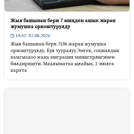
Жыл башынан бери 7 миңден ашык жаран
жумушка орноштурулду
14:42 07.08.2026
Жыл башынан бери 7106 жаран жумушка
орноштурулду. Бул тууралуу Эмгек, социалдык
камсыздоо жана миграция министрлигинен
билдиришти. Маалыматка ылайык, 1-июлга
карата