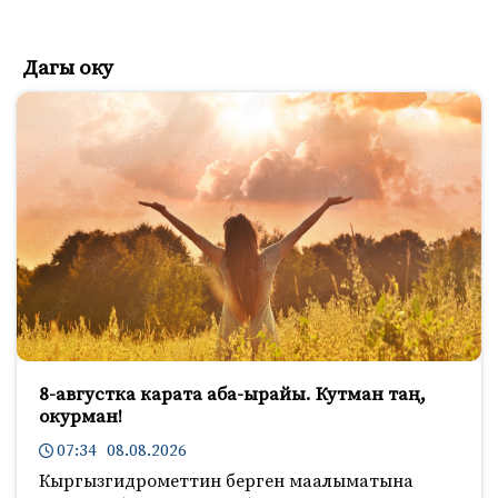
Дагы оку
8-августка карата аба-ырайы. Кутман таң,
окурман!
07:34 08.08.2026
Кыргызгидрометтин берген маалыматына