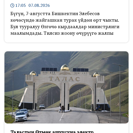
17:05 07.08.2026
Бүгүн, 7-августта Бишкектин Элебесов
көчөсүндө жайгашкан турак үйдөн өрт чыкты.
Бул тууралуу Өзгөчө кырдаалдар министрлиги
маалымдады. Тилсиз жоону өчүрүүгө жалпы
Таластын Өтмөк ашуусуна электр