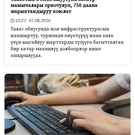
мамычалары орнотулуп, 750 даана
жарыктандыруу коюлат
15:22 07.08.2026
Талас облусунда жол инфраструктурасын
жакшыртуу, туризмди өнүктүрүү жана калк
үчүн ыңгайлуу шарттарды түзүүгө багытталган
бир катар маанилүү долбоорлор ишке
ашырылууда.