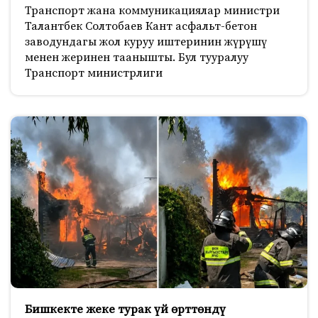
Транспорт жана коммуникациялар министри
Талантбек Солтобаев Кант асфальт-бетон
заводундагы жол куруу иштеринин жүрүшү
менен жеринен таанышты. Бул тууралуу
Транспорт министрлиги
Бишкекте жеке турак үй өрттөндү