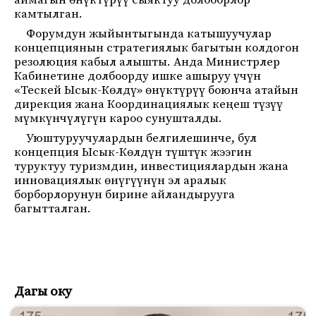
аймагын өнүктүрүү сыяктуу долбоорлор
камтылган.
Форумдун жыйынтыгында катышуучулар
концепциянын стратегиялык багытын колдогон
резолюция кабыл алышты. Анда Министрлер
Кабинетине долбоорду ишке ашыруу үчүн
«Тескей Ысык-Көлдү» өнүктүрүү боюнча атайын
дирекция жана Координациялык кеңеш түзүү
мүмкүнчүлүгүн кароо сунушталды.
Уюштуруучулардын белгилешинче, бул
концепция Ысык-Көлдүн түштүк жээгин
туруктуу туризмдин, инвестициялардын жана
инновациялык өнүгүүнүн эл аралык
борборлорунун бирине айландырууга
багытталган.
Дагы оку