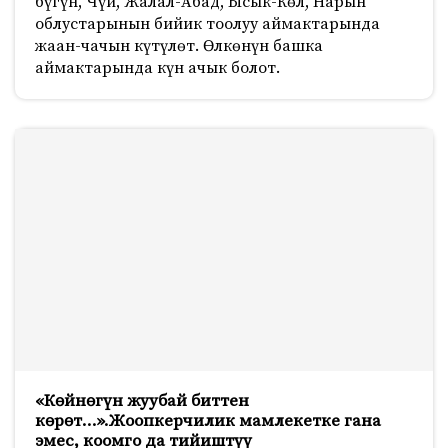
бүгүн, Чүй, Жалал-Абад, Ысык-Көл, Нарын
облустарынын бийик тоолуу аймактарында
жаан-чачын күтүлөт. Өлкөнүн башка
аймактарында күн ачык болот.
«Көйнөгүн жуубай биттен
көрөт…».Жоопкерчилик мамлекетке гана
эмес, коомго да тийиштүү