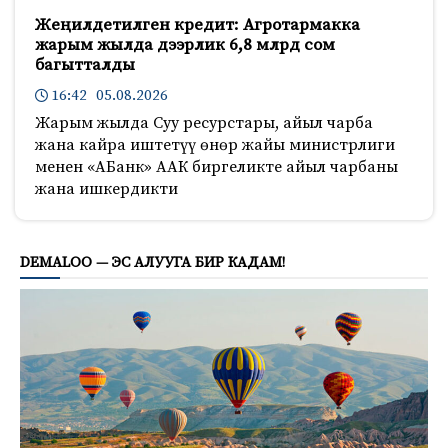
Жеңилдетилген кредит: Агротармакка
жарым жылда дээрлик 6,8 млрд сом
багытталды
16:42 05.08.2026
Жарым жылда Суу ресурстары, айыл чарба
жана кайра иштетүү өнөр жайы министрлиги
менен «АБанк» ААК биргеликте айыл чарбаны
жана ишкердикти
169
DEMALOO — ЭС АЛУУГА БИР КАДАМ!