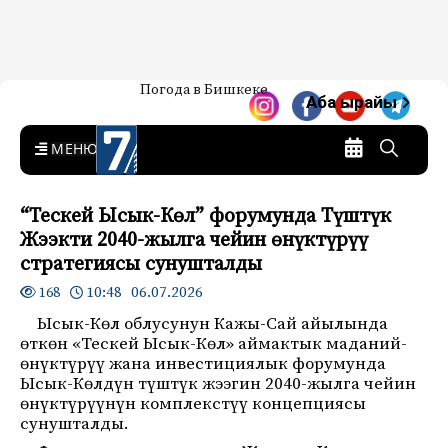
Жаңылыктар — Кыргызстан
Погода в Бишкеке
7-канал. Жаңылыктар —
Аба ырайы
Кыргызстан
MENU
“Тескей Ысык-Көл” форумунда Түштүк
Жээкти 2040-жылга чейин өнүктүрүү
стратегиясы сунушталды
10:48 06.07.2026
168
Ысык-Көл облусунун Кажы-Сай айылында
өткөн «Тескей Ысык-Көл» аймактык маданий-
өнүктүрүү жана инвестициялык форумунда
Ысык-Көлдүн түштүк жээгин 2040-жылга чейин
өнүктүрүүнүн комплекстүү концепциясы
сунушталды.