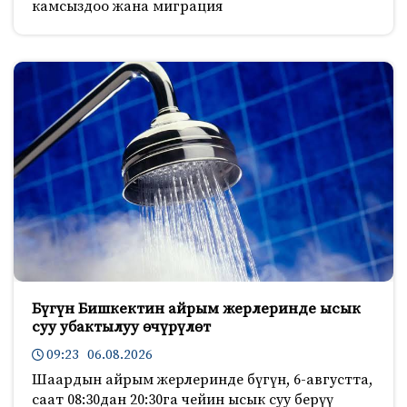
камсыздоо жана миграция
Бүгүн Бишкектин айрым жерлеринде ысык
суу убактылуу өчүрүлөт
09:23 06.08.2026
Шаардын айрым жерлеринде бүгүн, 6-августта,
саат 08:30дан 20:30га чейин ысык суу берүү