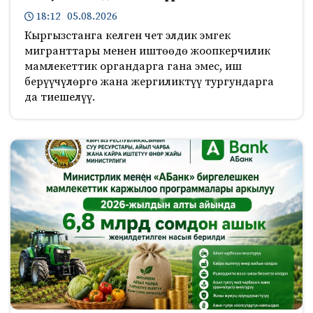
18:12 05.08.2026
Кыргызстанга келген чет элдик эмгек
мигранттары менен иштөөдө жоопкерчилик
мамлекеттик органдарга гана эмес, иш
берүүчүлөргө жана жергиликтүү тургундарга
да тиешелүү.