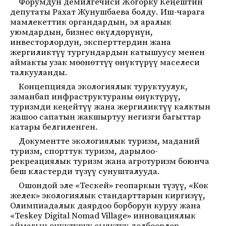
Форумдун демилгечиси Жогорку Кеңештин
депутаты Рахат Жунушбаева болду. Иш-чарага
мамлекеттик органдардын, эл аралык
уюмдардын, бизнес өкүлдөрүнүн,
инвесторлордун, эксперттердин жана
жергиликтүү тургундардын катышуусу менен
аймакты узак мөөнөттүү өнүктүрүү маселеси
талкууланды.
Концепцияда экологиялык туруктуулук,
заманбап инфраструктураны өнүктүрүү,
туризмди кеңейтүү жана жергиликтүү калктын
жашоо сапатын жакшыртуу негизги багыттар
катары белгиленген.
Документте экологиялык туризм, маданий
туризм, спорттук туризм, дарылоо-
рекреациялык туризм жана агротуризм боюнча
беш кластерди түзүү сунушталууда.
Ошондой эле «Тескей» геопаркын түзүү, «Көк
желек» экологиялык стандарттарын киргизүү,
Олимпиадалык даярдоо борборун куруу жана
«Teskey Digital Nomad Village» инновациялык