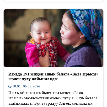
Июлда 191 миңен ашык балага «Бала ырысы»
жөлөк пулу дайындалды
10:01 06.08.2026
Июль айынын жыйынтыгы менен «Бала
ырысы» мамлекеттик жөлөк пулу 191 796 балага
дайындалды. Бул тууралуу Эмгек, социалдык