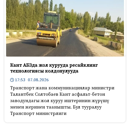
Кант АБЗда жол курууда ресайклинг
технологиясы колдонулууда
17:53 07.08.2026
Транспорт жана коммуникациялар министри
Талантбек Солтобаев Кант асфальт-бетон
заводундагы жол куруу иштеринин жүрүшү
менен жеринен таанышты. Бул тууралуу
Транспорт министрлиги