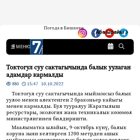
Жаңылыктар — Кыргызстан
Погода в Бишкеке
7-канал. Жаңылыктар —
Аба ырайы
Кыргызстан
MENU
Токтогул суу сактагычында балык уулаган
адамдар кармалды
15:47 10.10.2022
880
Токтогул суу сактагычында мыйзамсыз балык
уулоо менен алектенген 2 браконьер кайыгы
менен кармалды. Бул тууралуу Жаратылыш
ресурстары, экология жана техникалык көзөмөл
министрлигинен билдиришти.
Маалыматка ылайык, 9-октябрь күнү, балык
коруна зыян келтирген 1200 метрден ашык