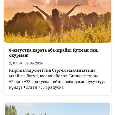
8-августка карата аба-ырайы. Кутман таң,
окурман!
07:34 08.08.2026
Кыргызгидрометтин берген маалыматына
ылайык, бүгүн, күн ачк болот. Бишкек: түндө
+20дан +28 градуска чейин, өзгөрүлмө булуттуу;
күндүз +27ден +33 градуска