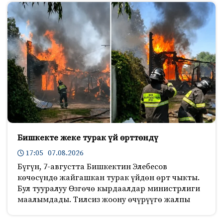
Бишкекте жеке турак үй өрттөндү
17:05 07.08.2026
Бүгүн, 7-августта Бишкектин Элебесов
көчөсүндө жайгашкан турак үйдөн өрт чыкты.
Бул тууралуу Өзгөчө кырдаалдар министрлиги
маалымдады. Тилсиз жоону өчүрүүгө жалпы
881