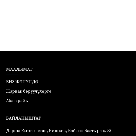
МААЛЫМАТ
БИЗ ЖӨНҮНДӨ
Жарнак берүүчүлөргө
Аба ырайы
БАЙЛАНЫШТАР
Дарек: Кыргызстан, Бишкек, Байтик Баатыра к. 53