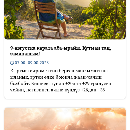
9-августка карата аба-ырайы. Кутман таң,
заманашым!
07:00 09.08.2026
Кыргызгидрометтин берген маалыматына
ылайык, эртен өлкө боюнча жаан-чачын
болбойт. Бишкек: түндө +20дан +29 градуска
чейин, негизинен ачык; күндүз +26дан +36