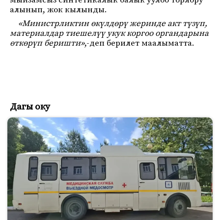
мыйзамсыз синтетикалык балык уулоо торлору
алынып, жок кылынды.
«Министрликтин өкүлдөрү жеринде акт түзүп,
материалдар тиешелүү укук коргоо органдарына
өткөрүп беришти»
,-деп берилет маалыматта.
Дагы оку