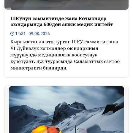
ШКУнун саммитинде жана Көчмөндөр
оюндарында 600дөн ашык медик иштейт
14:31 09.08.2026
Кыргызстанда өтө турган ШКУ саммити жана
VI Дүйнөлүк көчмөндөр оюндарынын
жүрүшүндө медициналык коопсуздук
күчөтүлөт. Бул туурасында Саламаттык сактоо
министрлиги билдирди.