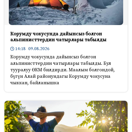
Корумду чокусунда дайынсыз болгон
альпинисттердин чатырлары табылды
14:18 09.08.2026
Корумду чокусунда дайынсыз болгон
альпинисттердин чатырлары табылды. Бул
тууралуу ӨКМ билдирди. Маалым болгондой,
бүгүн Алай районундагы Корумду чокусуна
чыккан, байланышка